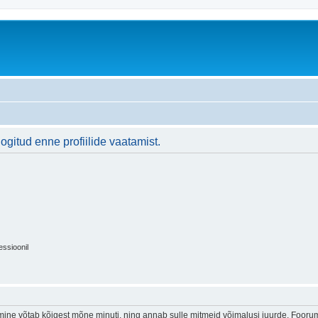
logitud enne profiilide vaatamist.
essioonil
ine võtab kõigest mõne minuti, ning annab sulle mitmeid võimalusi juurde. Foorumi