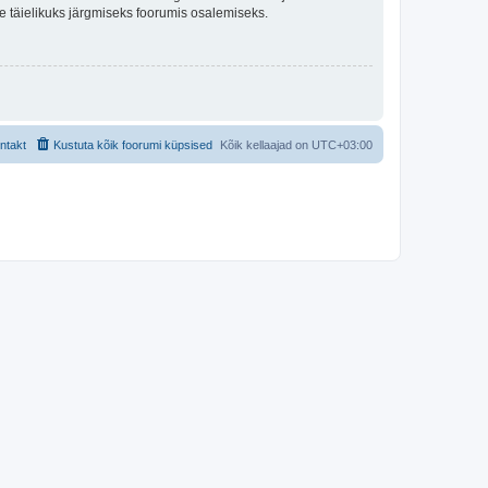
lle täielikuks järgmiseks foorumis osalemiseks.
ntakt
Kustuta kõik foorumi küpsised
Kõik kellaajad on
UTC+03:00