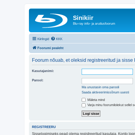
Sinikiir
Blu-ray info- ja arutlusfoorum
Kiirlingid
KKK
Foorumi pealeht
Foorum nõuab, et oleksid registreeritud ja sisse 
Kasutajanimi:
Parool:
Ma unustasin oma parooli
Saada aktiveerimissõnum uuesti
Mäleta mind
Varja minu foorumilolekut sellel s
REGISTREERU
Sisselogimiseks pead olema registreeritud kasutaja. Konto loom