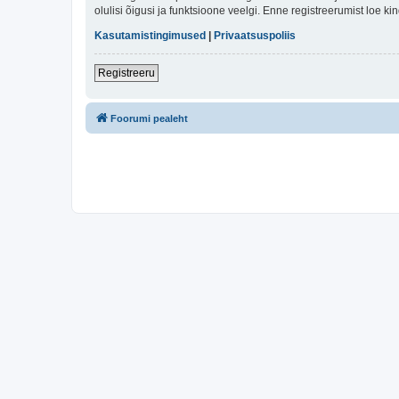
olulisi õigusi ja funktsioone veelgi. Enne registreerumist loe k
Kasutamistingimused
|
Privaatsuspoliis
Registreeru
Foorumi pealeht