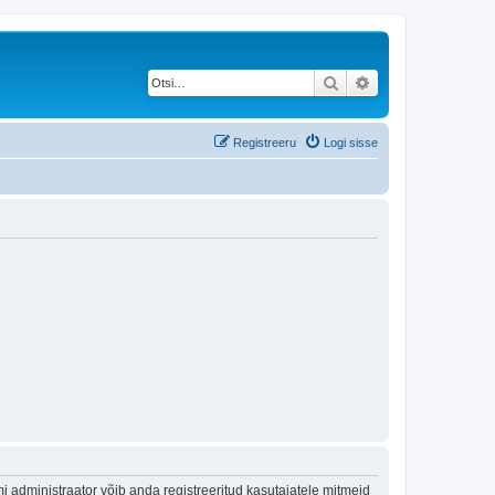
Otsi
Täiendatud otsing
Registreeru
Logi sisse
 administraator võib anda registreeritud kasutajatele mitmeid