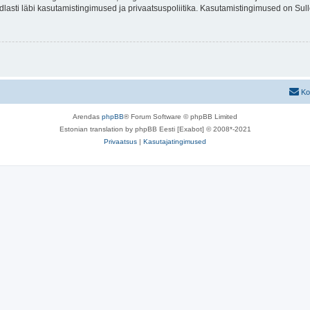
indlasti läbi kasutamistingimused ja privaatsuspoliitika. Kasutamistingimused on Su
Ko
Arendas
phpBB
® Forum Software © phpBB Limited
Estonian translation by phpBB Eesti [Exabot] © 2008*-2021
Privaatsus
|
Kasutajatingimused