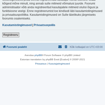
kõigest mõne minuti, ning annab sulle mitmeid võimalusi juurde. Foorumi
administraator võib anda registreeritud kasutajatele mitmeid olulisi õigusi ja
funktsioone veelgi. Enne registreerumist loe kindlasti läbi kasutamistingimused
ja privaatsuspoliitika. Kasutamistingimused on Sulle täielikuks järgmiseks
foorumis osalemiseks.
Kasutamistingimused
|
Privaatsuspoliis
Registreeru
Foorumi pealeht
Kõik kellaajad on
UTC+03:00
Arendas
phpBB
® Forum Software © phpBB Limited
Estonian translation by phpBB Eesti [Exabot] © 2008*-2021
Privaatsus
|
Kasutajatingimused