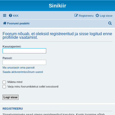
Sinikiir
KKK
Registreeru
Logi sisse
O
Foorumi pealeht
t
Foorum nõuab, et oleksid registreeritud ja sisse logitud enne
s
profiilide vaatamist.
i
Kasutajanimi:
Parool:
Ma unustasin oma parooli
Saada aktiveerimissõnum uuesti
Mäleta mind
Varja minu foorumilolekut sellel sessioonil
REGISTREERU
Sisselogimiseks pead olema registreeritud kasutaja. Konto loomine võtab