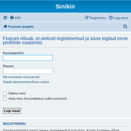
Sinikiir
KKK
Registreeru
Logi sisse
O
Foorumi pealeht
t
Foorum nõuab, et oleksid registreeritud ja sisse logitud enne
s
profiilide vaatamist.
i
Kasutajanimi:
Parool:
Ma unustasin oma parooli
Saada aktiveerimissõnum uuesti
Mäleta mind
Varja minu foorumilolekut sellel sessioonil
REGISTREERU
Sisselogimiseks pead olema registreeritud kasutaja. Konto loomine võtab