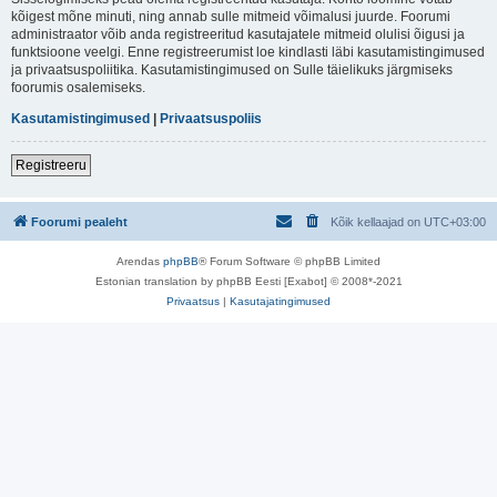
kõigest mõne minuti, ning annab sulle mitmeid võimalusi juurde. Foorumi
administraator võib anda registreeritud kasutajatele mitmeid olulisi õigusi ja
funktsioone veelgi. Enne registreerumist loe kindlasti läbi kasutamistingimused
ja privaatsuspoliitika. Kasutamistingimused on Sulle täielikuks järgmiseks
foorumis osalemiseks.
Kasutamistingimused
|
Privaatsuspoliis
Registreeru
Foorumi pealeht
Kõik kellaajad on
UTC+03:00
Arendas
phpBB
® Forum Software © phpBB Limited
Estonian translation by phpBB Eesti [Exabot] © 2008*-2021
Privaatsus
|
Kasutajatingimused