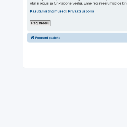
olulisi õigusi ja funktsioone veelgi. Enne registreerumist loe k
Kasutamistingimused
|
Privaatsuspoliis
Registreeru
Foorumi pealeht