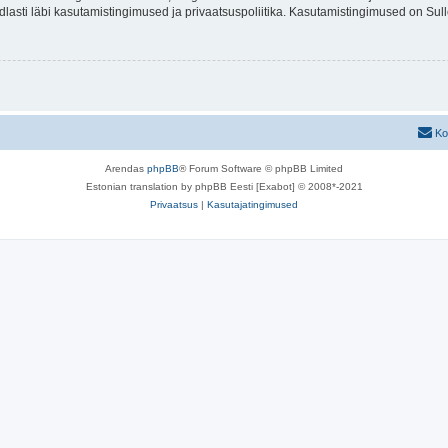
indlasti läbi kasutamistingimused ja privaatsuspoliitika. Kasutamistingimused on Su
Ko
Arendas
phpBB
® Forum Software © phpBB Limited
Estonian translation by phpBB Eesti [Exabot] © 2008*-2021
Privaatsus
|
Kasutajatingimused