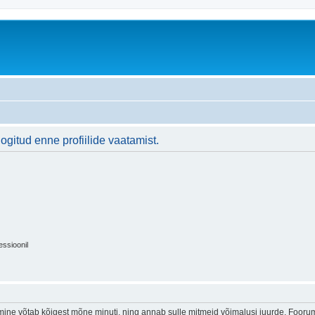
logitud enne profiilide vaatamist.
essioonil
ine võtab kõigest mõne minuti, ning annab sulle mitmeid võimalusi juurde. Foorumi