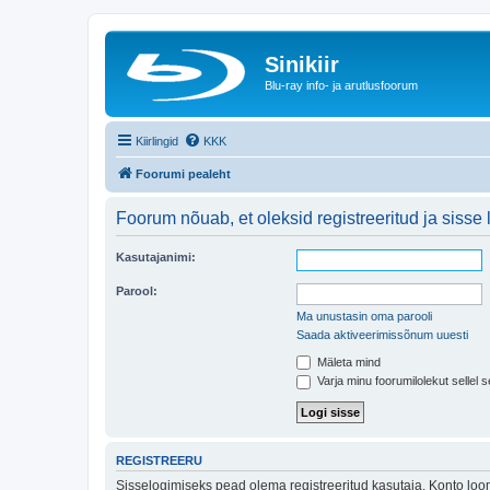
Sinikiir
Blu-ray info- ja arutlusfoorum
Kiirlingid
KKK
Foorumi pealeht
Foorum nõuab, et oleksid registreeritud ja sisse 
Kasutajanimi:
Parool:
Ma unustasin oma parooli
Saada aktiveerimissõnum uuesti
Mäleta mind
Varja minu foorumilolekut sellel s
REGISTREERU
Sisselogimiseks pead olema registreeritud kasutaja. Konto loom