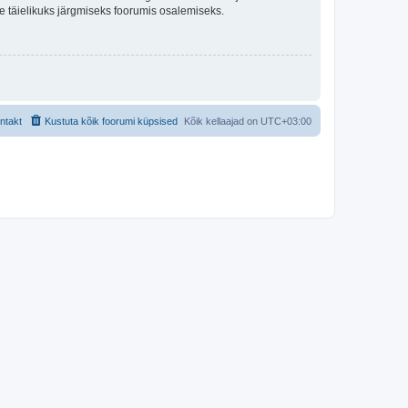
lle täielikuks järgmiseks foorumis osalemiseks.
ntakt
Kustuta kõik foorumi küpsised
Kõik kellaajad on
UTC+03:00