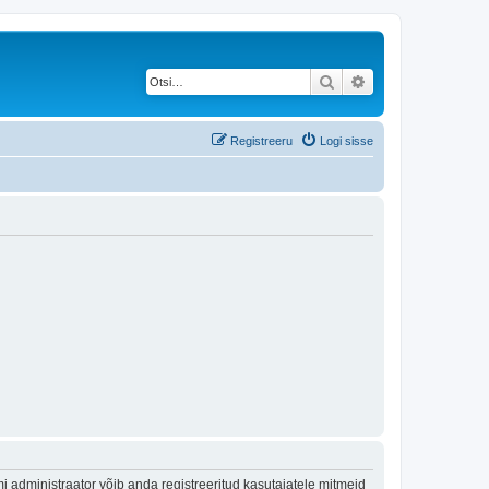
Otsi
Täiendatud otsing
Registreeru
Logi sisse
 administraator võib anda registreeritud kasutajatele mitmeid