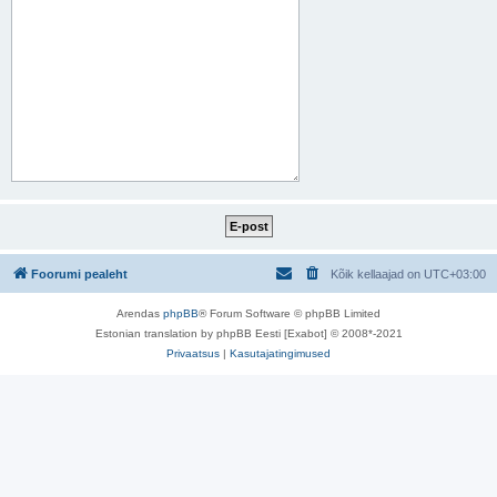
Foorumi pealeht
Kõik kellaajad on
UTC+03:00
Arendas
phpBB
® Forum Software © phpBB Limited
Estonian translation by phpBB Eesti [Exabot] © 2008*-2021
Privaatsus
|
Kasutajatingimused