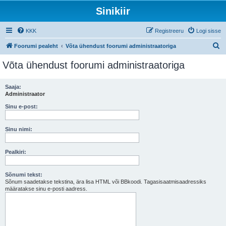
Sinikiir
KKK
Registreeru
Logi sisse
O
Foorumi pealeht
Võta ühendust foorumi administraatoriga
t
Võta ühendust foorumi administraatoriga
s
i
Saaja:
Administraator
Sinu e-post:
Sinu nimi:
Pealkiri:
Sõnumi tekst:
Sõnum saadetakse tekstina, ära lisa HTML või BBkoodi. Tagasisaatmisaadressiks
määratakse sinu e-posti aadress.