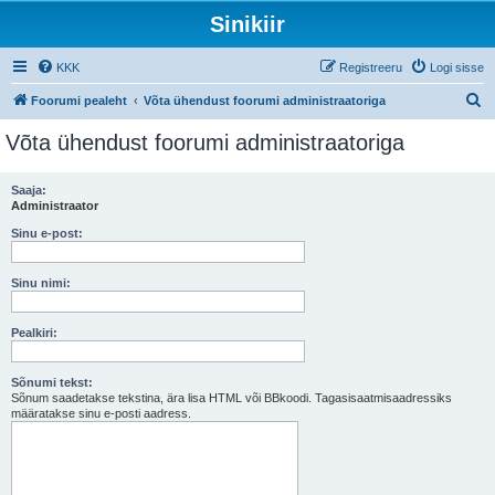
Sinikiir
KKK
Registreeru
Logi sisse
O
Foorumi pealeht
Võta ühendust foorumi administraatoriga
t
Võta ühendust foorumi administraatoriga
s
i
Saaja:
Administraator
Sinu e-post:
Sinu nimi:
Pealkiri:
Sõnumi tekst:
Sõnum saadetakse tekstina, ära lisa HTML või BBkoodi. Tagasisaatmisaadressiks
määratakse sinu e-posti aadress.