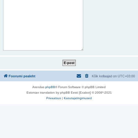
Foorumi pealeht
Kõik kellaajad on
UTC+03:00
Arendas
phpBB
® Forum Software © phpBB Limited
Estonian translation by phpBB Eesti [Exabot] © 2008*-2021
Privaatsus
|
Kasutajatingimused