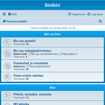
Sinikiir
KKK
Registreeru
Logi sisse
O
Foorumi pealeht
t
Tänane kuupäev on 10 Aug 2026, 12:20
s
Blu-ray Disc
i
Blu-ray plaadid
Teemasid:
38
Blu-ray mängijad/riistvara
Alafoorumid:
Blu-ray arvutis/tarkvara
,
Playstation 3
Teemasid:
9
Ostukohad ja soodukad
Alafoorum:
Head pakkumised
Teemasid:
69
Ostan-müün-vahetan
Teemasid:
88
Muu
Filmid, seriaalid, muusika
Teemasid:
12
HD tehnika