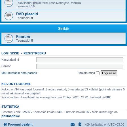
Televiisorid, projektorid, ressiiverid jms. tehnika
Teemasid:
10
DVD plaadid
Teemasid:
9
Sinikiir
Foorum
Teemasid:
5
LOGI SISSE
•
REGISTREERU
Kasutajanimi:
Parool:
Ma unustasin oma parooli
Mäleta mind
KES ON FOORUMIL
Kokku on
34
kasutajat foorumil: 1 registreeritud, 0 varjatut ja 33 külalist (põhineb viimase 5
minuti aktiivsetel kasutajatel)
Kõige rohkem kasutajaid oli korraga foorumil 25 Apr 2026, 21:01, kui neid oli
882
.
STATISTIKA
Postitusi kokku
2556
• Teemasid kokku
240
• Liikmeid kokku
96
• Meie uusim liige on
philmarlowe
Foorumi pealeht
Kõik kellaajad on
UTC+03:00