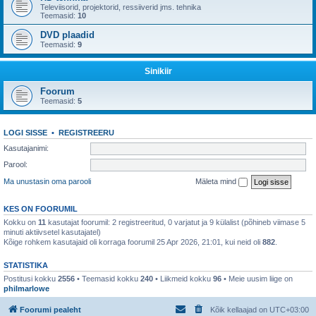
Televiisorid, projektorid, ressiiverid jms. tehnika
Teemasid:
10
DVD plaadid
Teemasid:
9
Sinikiir
Foorum
Teemasid:
5
LOGI SISSE
•
REGISTREERU
Kasutajanimi:
Parool:
Ma unustasin oma parooli
Mäleta mind
KES ON FOORUMIL
Kokku on
11
kasutajat foorumil: 2 registreeritud, 0 varjatut ja 9 külalist (põhineb viimase 5
minuti aktiivsetel kasutajatel)
Kõige rohkem kasutajaid oli korraga foorumil 25 Apr 2026, 21:01, kui neid oli
882
.
STATISTIKA
Postitusi kokku
2556
• Teemasid kokku
240
• Liikmeid kokku
96
• Meie uusim liige on
philmarlowe
Foorumi pealeht
Kõik kellaajad on
UTC+03:00