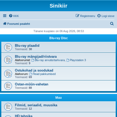
Sinikiir
KKK
Registreeru
Logi sisse
O
Foorumi pealeht
t
Tänane kuupäev on 06 Aug 2026, 08:53
s
Blu-ray Disc
i
Blu-ray plaadid
Teemasid:
38
Blu-ray mängijad/riistvara
Alafoorumid:
Blu-ray arvutis/tarkvara
,
Playstation 3
Teemasid:
9
Ostukohad ja soodukad
Alafoorum:
Head pakkumised
Teemasid:
69
Ostan-müün-vahetan
Teemasid:
88
Muu
Filmid, seriaalid, muusika
Teemasid:
12
HD tehnika