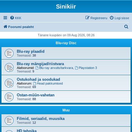
Sinikiir
KKK
Registreeru
Logi sisse
O
Foorumi pealeht
t
Tänane kuupäev on 09 Aug 2026, 08:26
s
Blu-ray Disc
i
Blu-ray plaadid
Teemasid:
38
Blu-ray mängijad/riistvara
Alafoorumid:
Blu-ray arvutis/tarkvara
,
Playstation 3
Teemasid:
9
Ostukohad ja soodukad
Alafoorum:
Head pakkumised
Teemasid:
69
Ostan-müün-vahetan
Teemasid:
88
Muu
Filmid, seriaalid, muusika
Teemasid:
12
HD tehnika