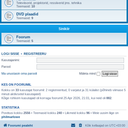
Televiisorid, projektorid, ressiiverid jms. tehnika
Teemasid:
10
DVD plaadid
Teemasid:
9
Sinikiir
Foorum
Teemasid:
5
LOGI SISSE
•
REGISTREERU
Kasutajanimi:
Parool:
Ma unustasin oma parooli
Mäleta mind
KES ON FOORUMIL
Kokku on
33
kasutajat foorumil: 2 registreeritud, 0 varjatut ja 31 külalist (põhineb viimase 5
minuti aktiivsetel kasutajatel)
Kõige rohkem kasutajaid oli korraga foorumil 25 Apr 2026, 21:01, kui neid oli
882
.
STATISTIKA
Postitusi kokku
2556
• Teemasid kokku
240
• Liikmeid kokku
96
• Meie uusim liige on
philmarlowe
Foorumi pealeht
Kõik kellaajad on
UTC+03:00