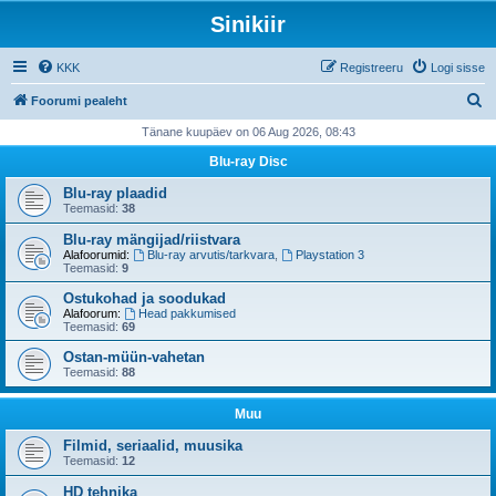
Sinikiir
KKK
Registreeru
Logi sisse
O
Foorumi pealeht
t
Tänane kuupäev on 06 Aug 2026, 08:43
s
Blu-ray Disc
i
Blu-ray plaadid
Teemasid:
38
Blu-ray mängijad/riistvara
Alafoorumid:
Blu-ray arvutis/tarkvara
,
Playstation 3
Teemasid:
9
Ostukohad ja soodukad
Alafoorum:
Head pakkumised
Teemasid:
69
Ostan-müün-vahetan
Teemasid:
88
Muu
Filmid, seriaalid, muusika
Teemasid:
12
HD tehnika