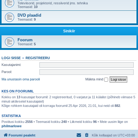
Televiisorid, projektorid, ressiiverid jms. tehnika
Teemasid:
10
DVD plaadid
Teemasid:
9
Sinikiir
Foorum
Teemasid:
5
LOGI SISSE
•
REGISTREERU
Kasutajanimi:
Parool:
Ma unustasin oma parooli
Mäleta mind
KES ON FOORUMIL
Kokku on
13
kasutajat foorumil: 2 registreeritud, 0 varjatut ja 11 külalist (põhineb viimase 5
minuti aktiivsetel kasutajatel)
Kõige rohkem kasutajaid oli korraga foorumil 25 Apr 2026, 21:01, kui neid oli
882
.
STATISTIKA
Postitusi kokku
2556
• Teemasid kokku
240
• Liikmeid kokku
96
• Meie uusim liige on
philmarlowe
Foorumi pealeht
Kõik kellaajad on
UTC+03:00