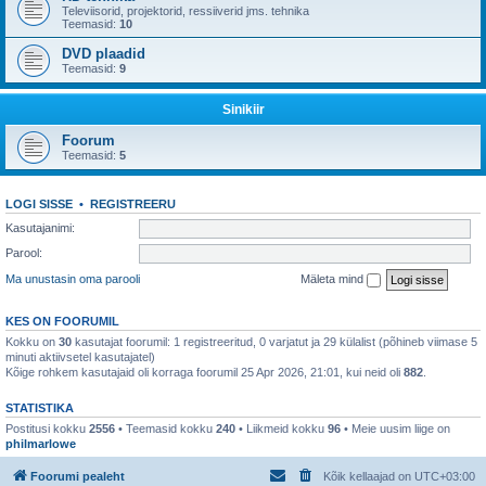
Televiisorid, projektorid, ressiiverid jms. tehnika
Teemasid:
10
DVD plaadid
Teemasid:
9
Sinikiir
Foorum
Teemasid:
5
LOGI SISSE
•
REGISTREERU
Kasutajanimi:
Parool:
Ma unustasin oma parooli
Mäleta mind
KES ON FOORUMIL
Kokku on
30
kasutajat foorumil: 1 registreeritud, 0 varjatut ja 29 külalist (põhineb viimase 5
minuti aktiivsetel kasutajatel)
Kõige rohkem kasutajaid oli korraga foorumil 25 Apr 2026, 21:01, kui neid oli
882
.
STATISTIKA
Postitusi kokku
2556
• Teemasid kokku
240
• Liikmeid kokku
96
• Meie uusim liige on
philmarlowe
Foorumi pealeht
Kõik kellaajad on
UTC+03:00