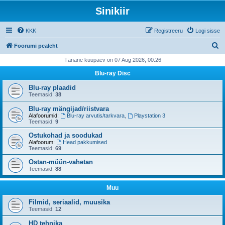
Sinikiir
KKK
Registreeru
Logi sisse
O
Foorumi pealeht
t
Tänane kuupäev on 07 Aug 2026, 00:26
s
Blu-ray Disc
i
Blu-ray plaadid
Teemasid:
38
Blu-ray mängijad/riistvara
Alafoorumid:
Blu-ray arvutis/tarkvara
,
Playstation 3
Teemasid:
9
Ostukohad ja soodukad
Alafoorum:
Head pakkumised
Teemasid:
69
Ostan-müün-vahetan
Teemasid:
88
Muu
Filmid, seriaalid, muusika
Teemasid:
12
HD tehnika