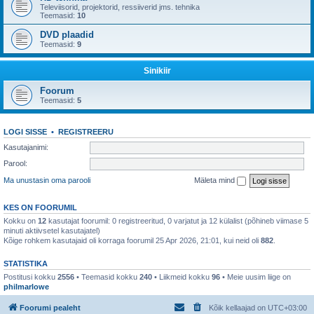
Televiisorid, projektorid, ressiiverid jms. tehnika
Teemasid:
10
DVD plaadid
Teemasid:
9
Sinikiir
Foorum
Teemasid:
5
LOGI SISSE
•
REGISTREERU
Kasutajanimi:
Parool:
Ma unustasin oma parooli
Mäleta mind
KES ON FOORUMIL
Kokku on
12
kasutajat foorumil: 0 registreeritud, 0 varjatut ja 12 külalist (põhineb viimase 5
minuti aktiivsetel kasutajatel)
Kõige rohkem kasutajaid oli korraga foorumil 25 Apr 2026, 21:01, kui neid oli
882
.
STATISTIKA
Postitusi kokku
2556
• Teemasid kokku
240
• Liikmeid kokku
96
• Meie uusim liige on
philmarlowe
Foorumi pealeht
Kõik kellaajad on
UTC+03:00