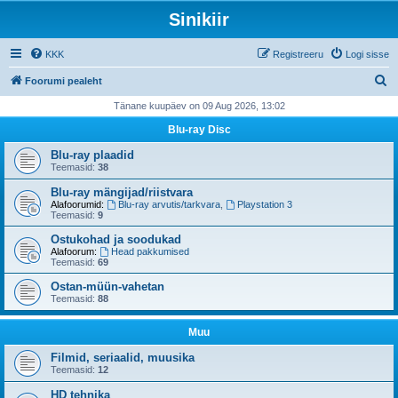
Sinikiir
KKK
Registreeru
Logi sisse
O
Foorumi pealeht
t
Tänane kuupäev on 09 Aug 2026, 13:02
s
Blu-ray Disc
i
Blu-ray plaadid
Teemasid:
38
Blu-ray mängijad/riistvara
Alafoorumid:
Blu-ray arvutis/tarkvara
,
Playstation 3
Teemasid:
9
Ostukohad ja soodukad
Alafoorum:
Head pakkumised
Teemasid:
69
Ostan-müün-vahetan
Teemasid:
88
Muu
Filmid, seriaalid, muusika
Teemasid:
12
HD tehnika