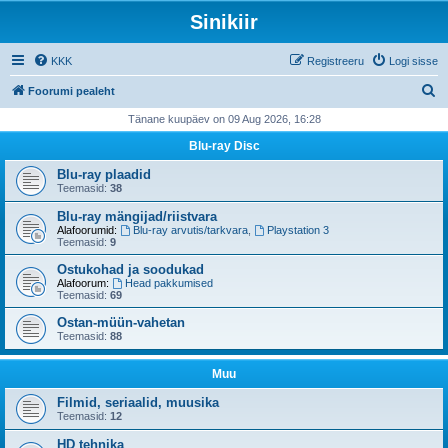
Sinikiir
KKK
Registreeru
Logi sisse
O
Foorumi pealeht
t
Tänane kuupäev on 09 Aug 2026, 16:28
s
Blu-ray Disc
i
Blu-ray plaadid
Teemasid:
38
Blu-ray mängijad/riistvara
Alafoorumid:
Blu-ray arvutis/tarkvara
,
Playstation 3
Teemasid:
9
Ostukohad ja soodukad
Alafoorum:
Head pakkumised
Teemasid:
69
Ostan-müün-vahetan
Teemasid:
88
Muu
Filmid, seriaalid, muusika
Teemasid:
12
HD tehnika