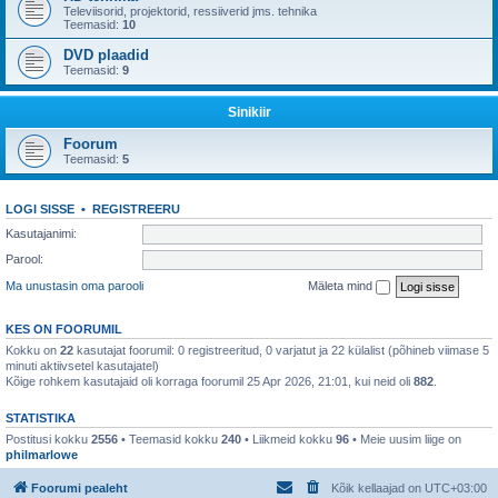
Televiisorid, projektorid, ressiiverid jms. tehnika
Teemasid:
10
DVD plaadid
Teemasid:
9
Sinikiir
Foorum
Teemasid:
5
LOGI SISSE
•
REGISTREERU
Kasutajanimi:
Parool:
Ma unustasin oma parooli
Mäleta mind
KES ON FOORUMIL
Kokku on
22
kasutajat foorumil: 0 registreeritud, 0 varjatut ja 22 külalist (põhineb viimase 5
minuti aktiivsetel kasutajatel)
Kõige rohkem kasutajaid oli korraga foorumil 25 Apr 2026, 21:01, kui neid oli
882
.
STATISTIKA
Postitusi kokku
2556
• Teemasid kokku
240
• Liikmeid kokku
96
• Meie uusim liige on
philmarlowe
Foorumi pealeht
Kõik kellaajad on
UTC+03:00