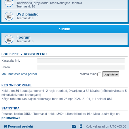
Televiisorid, projektorid, ressiiverid jms. tehnika
Teemasid:
10
DVD plaadid
Teemasid:
9
Sinikiir
Foorum
Teemasid:
5
LOGI SISSE
•
REGISTREERU
Kasutajanimi:
Parool:
Ma unustasin oma parooli
Mäleta mind
KES ON FOORUMIL
Kokku on
36
kasutajat foorumil: 2 registreeritud, 0 varjatut ja 34 külalist (põhineb viimase 5
minuti aktiivsetel kasutajatel)
Kõige rohkem kasutajaid oli korraga foorumil 25 Apr 2026, 21:01, kui neid oli
882
.
STATISTIKA
Postitusi kokku
2556
• Teemasid kokku
240
• Liikmeid kokku
96
• Meie uusim liige on
philmarlowe
Foorumi pealeht
Kõik kellaajad on
UTC+03:00