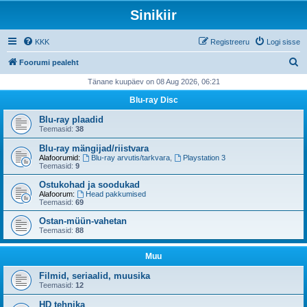
Sinikiir
KKK
Registreeru
Logi sisse
O
Foorumi pealeht
t
Tänane kuupäev on 08 Aug 2026, 06:21
s
Blu-ray Disc
i
Blu-ray plaadid
Teemasid:
38
Blu-ray mängijad/riistvara
Alafoorumid:
Blu-ray arvutis/tarkvara
,
Playstation 3
Teemasid:
9
Ostukohad ja soodukad
Alafoorum:
Head pakkumised
Teemasid:
69
Ostan-müün-vahetan
Teemasid:
88
Muu
Filmid, seriaalid, muusika
Teemasid:
12
HD tehnika