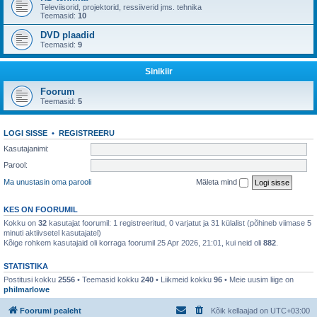
Televiisorid, projektorid, ressiiverid jms. tehnika
Teemasid:
10
DVD plaadid
Teemasid:
9
Sinikiir
Foorum
Teemasid:
5
LOGI SISSE
•
REGISTREERU
Kasutajanimi:
Parool:
Ma unustasin oma parooli
Mäleta mind
KES ON FOORUMIL
Kokku on
32
kasutajat foorumil: 1 registreeritud, 0 varjatut ja 31 külalist (põhineb viimase 5
minuti aktiivsetel kasutajatel)
Kõige rohkem kasutajaid oli korraga foorumil 25 Apr 2026, 21:01, kui neid oli
882
.
STATISTIKA
Postitusi kokku
2556
• Teemasid kokku
240
• Liikmeid kokku
96
• Meie uusim liige on
philmarlowe
Foorumi pealeht
Kõik kellaajad on
UTC+03:00