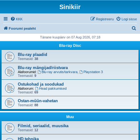
Sinikiir
KKK
Registreeru
Logi sisse
O
Foorumi pealeht
t
Tänane kuupäev on 07 Aug 2026, 07:18
s
Blu-ray Disc
i
Blu-ray plaadid
Teemasid:
38
Blu-ray mängijad/riistvara
Alafoorumid:
Blu-ray arvutis/tarkvara
,
Playstation 3
Teemasid:
9
Ostukohad ja soodukad
Alafoorum:
Head pakkumised
Teemasid:
69
Ostan-müün-vahetan
Teemasid:
88
Muu
Filmid, seriaalid, muusika
Teemasid:
12
HD tehnika