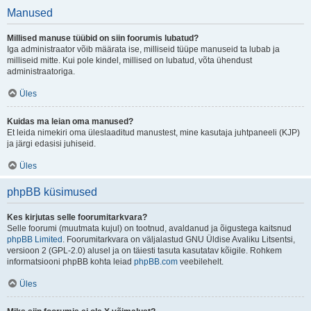
Manused
Millised manuse tüübid on siin foorumis lubatud?
Iga administraator võib määrata ise, milliseid tüüpe manuseid ta lubab ja
milliseid mitte. Kui pole kindel, millised on lubatud, võta ühendust
administraatoriga.
Üles
Kuidas ma leian oma manused?
Et leida nimekiri oma üleslaaditud manustest, mine kasutaja juhtpaneeli (KJP)
ja järgi edasisi juhiseid.
Üles
phpBB küsimused
Kes kirjutas selle foorumitarkvara?
Selle foorumi (muutmata kujul) on tootnud, avaldanud ja õigustega kaitsnud
phpBB Limited
. Foorumitarkvara on väljalastud GNU Üldise Avaliku Litsentsi,
versioon 2 (GPL-2.0) alusel ja on täiesti tasuta kasutatav kõigile. Rohkem
informatsiooni phpBB kohta leiad
phpBB.com
veebilehelt.
Üles