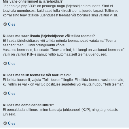
Mis vahe on tellimisel ja järjehoidjal?
Järjehoidja phpBB3's on peaaegu nagu järjehoidjad brauseris. Sind ei
teavitata uuendusest, kuid saad tulla kiiresti teema juurde tagasi. Tellimise
korral sind teavitatakse uuendusest teemas või foorumis sinu valitud viisil.
Üles
Kuidas ma saan lisada järjehoidjasse või tellida teemat?
Et lisada järjehoidjasse või tellida mõnda teemat, pead vajutama “Teema
seaded” menüü linki otsingulahtri kõrval.
Vastates teemasse, kui seade “Teavita mind, kui keegi on vastanud teemasse”
valik on valitud KJP-s samuti tellib automaatselt teema uuendused.
Üles
Kuidas ma tellin teemasid või foorumeid?
Et tellida foorumit, vajuta "Telli foorum" lingile. Et tellida teemat, vasta teemale,
kui tellimise valik on valitud postituse seadetes või vajuta nuppu "Telli teema".
Üles
Kuidas ma eemaldan tellimusi?
Et eemaldada tellimusi, mine kasutaja juhtpaneeli (KJP), ning järgi edasisi
juhiseid.
Üles