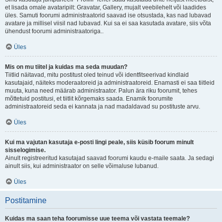
et lisada omale avataripilt: Gravatar, Gallery, mujalt veebilehelt või laadides
üles. Samuti foorumi administraatorid saavad ise otsustada, kas nad lubavad
avatare ja millisel viisil nad lubavad. Kui sa ei saa kasutada avatare, siis võta
ühendust foorumi administraatoriga..
Üles
Mis on mu tiitel ja kuidas ma seda muudan?
Tiitlid näitavad, mitu postitust oled teinud või identfitseerivad kindlaid
kasutajaid, näiteks moderaatoreid ja administraatoreid. Enamasti ei saa tiitleid
muuta, kuna need määrab administraator. Palun ära riku foorumit, tehes
mõttetuid postitusi, et tiitlit kõrgemaks saada. Enamik foorumite
administraatoreid seda ei kannata ja nad madaldavad su postituste arvu.
Üles
Kui ma vajutan kasutaja e-posti lingi peale, siis küsib foorum minult
sisselogimise.
Ainult registreeritud kasutajad saavad foorumi kaudu e-maile saata. Ja sedagi
ainult siis, kui administraator on selle võimaluse lubanud.
Üles
Postitamine
Kuidas ma saan teha foorumisse uue teema või vastata teemale?