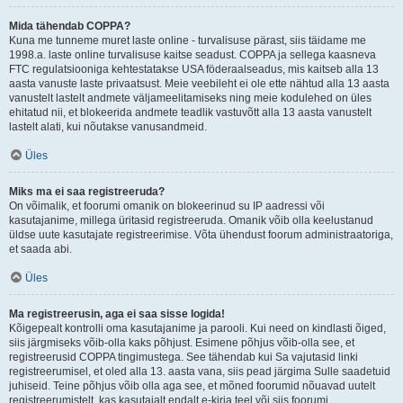
Mida tähendab COPPA?
Kuna me tunneme muret laste online - turvalisuse pärast, siis täidame me
1998.a. laste online turvalisuse kaitse seadust. COPPA ja sellega kaasneva
FTC regulatsiooniga kehtestatakse USA föderaalseadus, mis kaitseb alla 13
aasta vanuste laste privaatsust. Meie veebileht ei ole ette nähtud alla 13 aasta
vanustelt lastelt andmete väljameelitamiseks ning meie kodulehed on üles
ehitatud nii, et blokeerida andmete teadlik vastuvõtt alla 13 aasta vanustelt
lastelt alati, kui nõutakse vanusandmeid.
Üles
Miks ma ei saa registreeruda?
On võimalik, et foorumi omanik on blokeerinud su IP aadressi või
kasutajanime, millega üritasid registreeruda. Omanik võib olla keelustanud
üldse uute kasutajate registreerimise. Võta ühendust foorum administraatoriga,
et saada abi.
Üles
Ma registreerusin, aga ei saa sisse logida!
Kõigepealt kontrolli oma kasutajanime ja parooli. Kui need on kindlasti õiged,
siis järgmiseks võib-olla kaks põhjust. Esimene põhjus võib-olla see, et
registreerusid COPPA tingimustega. See tähendab kui Sa vajutasid linki
registreerumisel, et oled alla 13. aasta vana, siis pead järgima Sulle saadetuid
juhiseid. Teine põhjus võib olla aga see, et mõned foorumid nõuavad uutelt
registreerumistelt, kas kasutajalt endalt e-kirja teel või siis foorumi