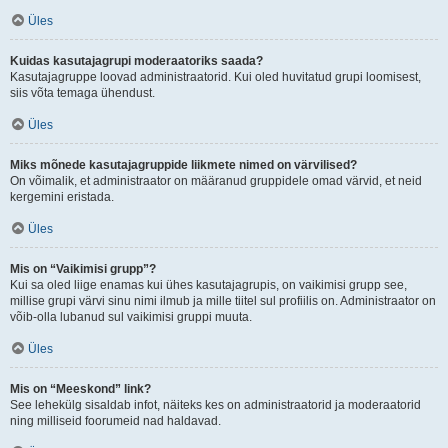
Üles
Kuidas kasutajagrupi moderaatoriks saada?
Kasutajagruppe loovad administraatorid. Kui oled huvitatud grupi loomisest,
siis võta temaga ühendust.
Üles
Miks mõnede kasutajagruppide liikmete nimed on värvilised?
On võimalik, et administraator on määranud gruppidele omad värvid, et neid
kergemini eristada.
Üles
Mis on “Vaikimisi grupp”?
Kui sa oled liige enamas kui ühes kasutajagrupis, on vaikimisi grupp see,
millise grupi värvi sinu nimi ilmub ja mille tiitel sul profiilis on. Administraator on
võib-olla lubanud sul vaikimisi gruppi muuta.
Üles
Mis on “Meeskond” link?
See lehekülg sisaldab infot, näiteks kes on administraatorid ja moderaatorid
ning milliseid foorumeid nad haldavad.