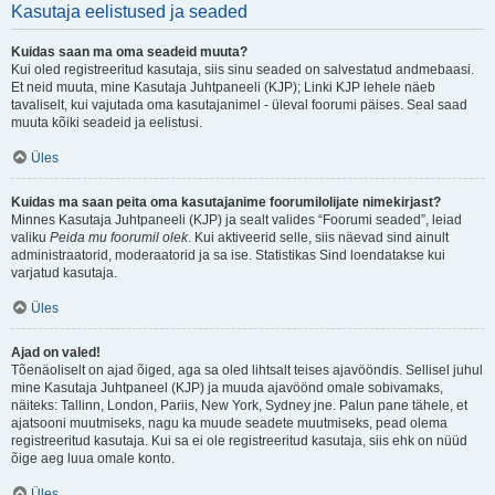
Kasutaja eelistused ja seaded
Kuidas saan ma oma seadeid muuta?
Kui oled registreeritud kasutaja, siis sinu seaded on salvestatud andmebaasi.
Et neid muuta, mine Kasutaja Juhtpaneeli (KJP); Linki KJP lehele näeb
tavaliselt, kui vajutada oma kasutajanimel - üleval foorumi päises. Seal saad
muuta kõiki seadeid ja eelistusi.
Üles
Kuidas ma saan peita oma kasutajanime foorumilolijate nimekirjast?
Minnes Kasutaja Juhtpaneeli (KJP) ja sealt valides “Foorumi seaded”, leiad
valiku
Peida mu foorumil olek
. Kui aktiveerid selle, siis näevad sind ainult
administraatorid, moderaatorid ja sa ise. Statistikas Sind loendatakse kui
varjatud kasutaja.
Üles
Ajad on valed!
Tõenäoliselt on ajad õiged, aga sa oled lihtsalt teises ajavööndis. Sellisel juhul
mine Kasutaja Juhtpaneel (KJP) ja muuda ajavöönd omale sobivamaks,
näiteks: Tallinn, London, Pariis, New York, Sydney jne. Palun pane tähele, et
ajatsooni muutmiseks, nagu ka muude seadete muutmiseks, pead olema
registreeritud kasutaja. Kui sa ei ole registreeritud kasutaja, siis ehk on nüüd
õige aeg luua omale konto.
Üles