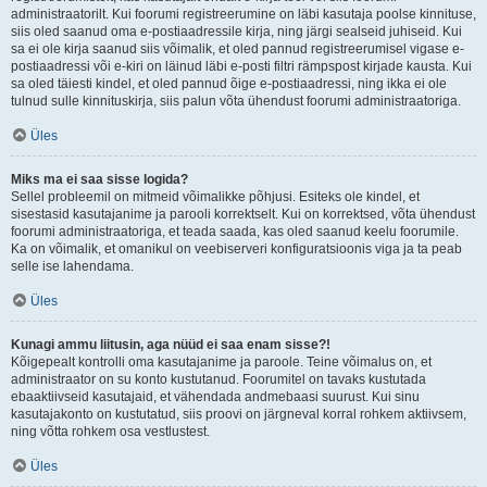
administraatorilt. Kui foorumi registreerumine on läbi kasutaja poolse kinnituse,
siis oled saanud oma e-postiaadressile kirja, ning järgi sealseid juhiseid. Kui
sa ei ole kirja saanud siis võimalik, et oled pannud registreerumisel vigase e-
postiaadressi või e-kiri on läinud läbi e-posti filtri rämpspost kirjade kausta. Kui
sa oled täiesti kindel, et oled pannud õige e-postiaadressi, ning ikka ei ole
tulnud sulle kinnituskirja, siis palun võta ühendust foorumi administraatoriga.
Üles
Miks ma ei saa sisse logida?
Sellel probleemil on mitmeid võimalikke põhjusi. Esiteks ole kindel, et
sisestasid kasutajanime ja parooli korrektselt. Kui on korrektsed, võta ühendust
foorumi administraatoriga, et teada saada, kas oled saanud keelu foorumile.
Ka on võimalik, et omanikul on veebiserveri konfiguratsioonis viga ja ta peab
selle ise lahendama.
Üles
Kunagi ammu liitusin, aga nüüd ei saa enam sisse?!
Kõigepealt kontrolli oma kasutajanime ja paroole. Teine võimalus on, et
administraator on su konto kustutanud. Foorumitel on tavaks kustutada
ebaaktiivseid kasutajaid, et vähendada andmebaasi suurust. Kui sinu
kasutajakonto on kustutatud, siis proovi on järgneval korral rohkem aktiivsem,
ning võtta rohkem osa vestlustest.
Üles