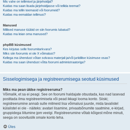
Mis vahe on tellimisel ja järjehoidjal?
Kuidas ma saan lisada järjehoidjasse või tellida teemat?
Kuidas ma tellin teemasid või foorumeid?
Kuidas ma eemaldan tellimusi?
Manused
Millised manuse tüübid on siin foorumis lubatud?
Kuidas ma leian oma manused?
phpBB küsimused
Kes kirjutas selle foorumitarkvara?
Miks siin foorumis ei ole X võimalust?
Kellega ma ühendust võtan solvava materjali ja/või juriidilise küsimuse osas?
Kuidas ma saan ühendust võtta foorumi administraatoriga?
Sisselogimisega ja registreerumisega seotud küsimused
Miks ma pean üldse registreeruma?
Võimalik, et sa ei peagi. See on foorumi haldajate otsustada, kas nad lasevad
postitada ilma registreerimiseta või pead ikkagi looma konto. Siiski;
registreerumine annab sulle mitmeid lisa võimalusi juurde, mida tavalistel
külalistel ei ole - näiteks: avatari lisamine, privaatsõnumite saatmine, e-kirjad,
gruppidega liitumine jpm veelgi. Registreerumine võtab kõigest mõne minuti,
seega on soovituslik omale konto teha.
Üles