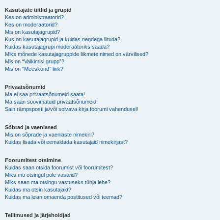
Kasutajate tiitlid ja grupid
Kes on administraatorid?
Kes on moderaatorid?
Mis on kasutajagrupid?
Kus on kasutajagrupid ja kuidas nendega liituda?
Kuidas kasutajagrupi moderaatoriks saada?
Miks mõnede kasutajagruppide liikmete nimed on värvilised?
Mis on “Vaikimisi grupp”?
Mis on “Meeskond” link?
Privaatsõnumid
Ma ei saa privaatsõnumeid saata!
Ma saan soovimatuid privaatsõnumeid!
Sain rämpsposti ja/või solvava kirja foorumi vahendusel!
Sõbrad ja vaenlased
Mis on sõprade ja vaenlaste nimekiri?
Kuidas lisada või eemaldada kasutajaid nimekirjast?
Foorumitest otsimine
Kuidas saan otsida foorumist või foorumitest?
Miks mu otsingul pole vasteid?
Miks saan ma otsingu vastuseks tühja lehe?
Kuidas ma otsin kasutajaid?
Kuidas ma leian omaenda postitused või teemad?
Tellimused ja järjehoidjad