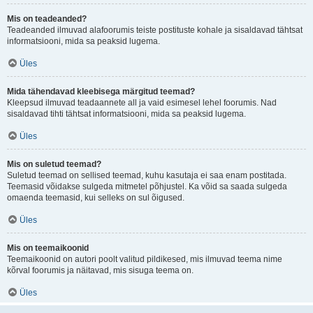
Mis on teadeanded?
Teadeanded ilmuvad alafoorumis teiste postituste kohale ja sisaldavad tähtsat
informatsiooni, mida sa peaksid lugema.
Üles
Mida tähendavad kleebisega märgitud teemad?
Kleepsud ilmuvad teadaannete all ja vaid esimesel lehel foorumis. Nad
sisaldavad tihti tähtsat informatsiooni, mida sa peaksid lugema.
Üles
Mis on suletud teemad?
Suletud teemad on sellised teemad, kuhu kasutaja ei saa enam postitada.
Teemasid võidakse sulgeda mitmetel põhjustel. Ka võid sa saada sulgeda
omaenda teemasid, kui selleks on sul õigused.
Üles
Mis on teemaikoonid
Teemaikoonid on autori poolt valitud pildikesed, mis ilmuvad teema nime
kõrval foorumis ja näitavad, mis sisuga teema on.
Üles