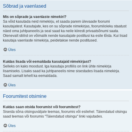
Sõbrad ja vaenlased
Mis on sõprade ja vaenlaste nimekiri?
Sa võid kasutada neid nimekirju, et saada parem ülevaade foorumi
kasutajatest. Kasutajate, kes on su sõprade nimekirjas, foorumiloleku staatust
näed oma juhtpaneelis ja seal saad ka neile kiiresti privaatsõnumi saata.
Olenevalt stiilist on võimalik nende kasutajate postitusi ka esile tõsta. Kui lisad
kasutaja vaenlaste nimekirja, peidetakse nende postitused.
Üles
Kuidas lisada või eemaldada kasutajaid nimekirjast?
Selleks on kaks moodust. Iga kasutaja profiilis on link ühte nimekirja
lisamiseks. Lisaks saad ka juhtpaneelis nime sisestades lisada nimekirja.
Saad samalt lehelt ka eemaldada.
Üles
Foorumitest otsimine
Kuidas saan otsida foorumist või foorumitest?
Sisesta sõna otsinguväljale teemas, foorumis või esilehel. Täiendatud otsingu
saad teemas või foorumis "Täiendatud otsingu" linki vajutades.
Üles