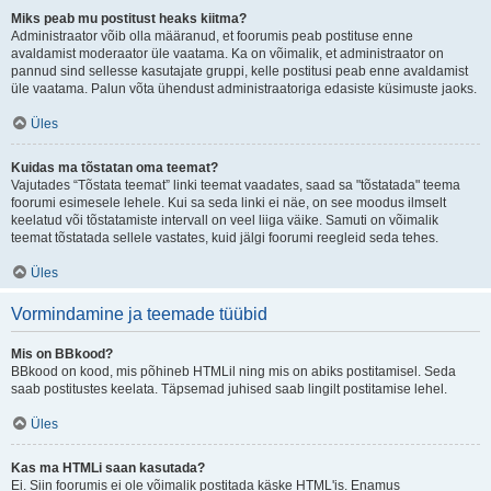
Miks peab mu postitust heaks kiitma?
Administraator võib olla määranud, et foorumis peab postituse enne
avaldamist moderaator üle vaatama. Ka on võimalik, et administraator on
pannud sind sellesse kasutajate gruppi, kelle postitusi peab enne avaldamist
üle vaatama. Palun võta ühendust administraatoriga edasiste küsimuste jaoks.
Üles
Kuidas ma tõstatan oma teemat?
Vajutades “Tõstata teemat” linki teemat vaadates, saad sa "tõstatada" teema
foorumi esimesele lehele. Kui sa seda linki ei näe, on see moodus ilmselt
keelatud või tõstatamiste intervall on veel liiga väike. Samuti on võimalik
teemat tõstatada sellele vastates, kuid jälgi foorumi reegleid seda tehes.
Üles
Vormindamine ja teemade tüübid
Mis on BBkood?
BBkood on kood, mis põhineb HTMLil ning mis on abiks postitamisel. Seda
saab postitustes keelata. Täpsemad juhised saab lingilt postitamise lehel.
Üles
Kas ma HTMLi saan kasutada?
Ei. Siin foorumis ei ole võimalik postitada käske HTML'is. Enamus