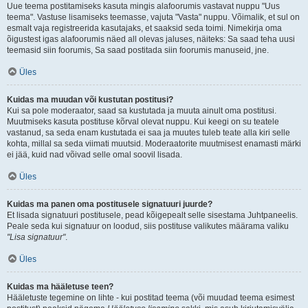
Uue teema postitamiseks kasuta mingis alafoorumis vastavat nuppu "Uus
teema". Vastuse lisamiseks teemasse, vajuta "Vasta" nuppu. Võimalik, et sul on
esmalt vaja registreerida kasutajaks, et saaksid seda toimi. Nimekirja oma
õigustest igas alafoorumis näed all olevas jaluses, näiteks: Sa saad teha uusi
teemasid siin foorumis, Sa saad postitada siin foorumis manuseid, jne.
Üles
Kuidas ma muudan või kustutan postitusi?
Kui sa pole moderaator, saad sa kustutada ja muuta ainult oma postitusi.
Muutmiseks kasuta postituse kõrval olevat nuppu. Kui keegi on su teatele
vastanud, sa seda enam kustutada ei saa ja muutes tuleb teate alla kiri selle
kohta, millal sa seda viimati muutsid. Moderaatorite muutmisest enamasti märki
ei jää, kuid nad võivad selle omal soovil lisada.
Üles
Kuidas ma panen oma postitusele signatuuri juurde?
Et lisada signatuuri postitusele, pead kõigepealt selle sisestama Juhtpaneelis.
Peale seda kui signatuur on loodud, siis postituse valikutes määrama valiku
"Lisa signatuur"
.
Üles
Kuidas ma hääletuse teen?
Hääletuste tegemine on lihte - kui postitad teema (või muudad teema esimest