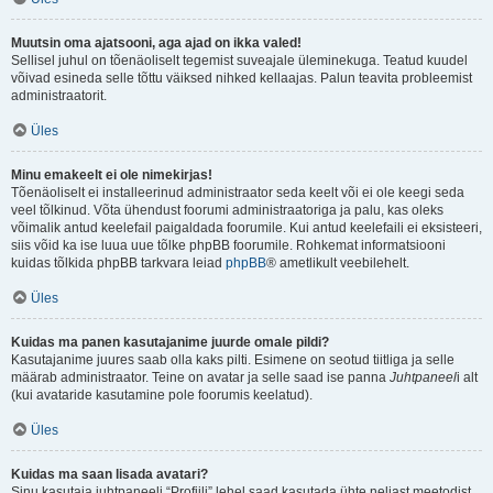
Muutsin oma ajatsooni, aga ajad on ikka valed!
Sellisel juhul on tõenäoliselt tegemist suveajale üleminekuga. Teatud kuudel
võivad esineda selle tõttu väiksed nihked kellaajas. Palun teavita probleemist
administraatorit.
Üles
Minu emakeelt ei ole nimekirjas!
Tõenäoliselt ei installeerinud administraator seda keelt või ei ole keegi seda
veel tõlkinud. Võta ühendust foorumi administraatoriga ja palu, kas oleks
võimalik antud keelefail paigaldada foorumile. Kui antud keelefaili ei eksisteeri,
siis võid ka ise luua uue tõlke phpBB foorumile. Rohkemat informatsiooni
kuidas tõlkida phpBB tarkvara leiad
phpBB
® ametlikult veebilehelt.
Üles
Kuidas ma panen kasutajanime juurde omale pildi?
Kasutajanime juures saab olla kaks pilti. Esimene on seotud tiitliga ja selle
määrab administraator. Teine on avatar ja selle saad ise panna
Juhtpaneel
i alt
(kui avataride kasutamine pole foorumis keelatud).
Üles
Kuidas ma saan lisada avatari?
Sinu kasutaja juhtpaneeli “Profiili” lehel saad kasutada ühte neljast meetodist,