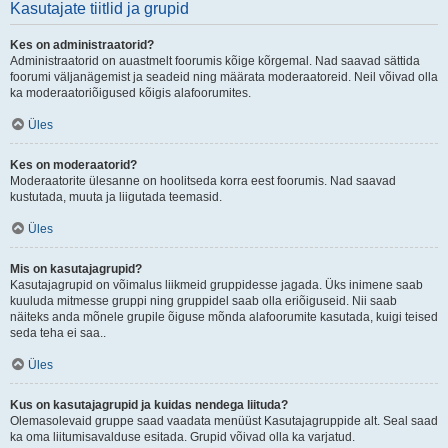
Kasutajate tiitlid ja grupid
Kes on administraatorid?
Administraatorid on auastmelt foorumis kõige kõrgemal. Nad saavad sättida
foorumi väljanägemist ja seadeid ning määrata moderaatoreid. Neil võivad olla
ka moderaatoriõigused kõigis alafoorumites.
Üles
Kes on moderaatorid?
Moderaatorite ülesanne on hoolitseda korra eest foorumis. Nad saavad
kustutada, muuta ja liigutada teemasid.
Üles
Mis on kasutajagrupid?
Kasutajagrupid on võimalus liikmeid gruppidesse jagada. Üks inimene saab
kuuluda mitmesse gruppi ning gruppidel saab olla eriõiguseid. Nii saab
näiteks anda mõnele grupile õiguse mõnda alafoorumite kasutada, kuigi teised
seda teha ei saa..
Üles
Kus on kasutajagrupid ja kuidas nendega liituda?
Olemasolevaid gruppe saad vaadata menüüst Kasutajagruppide alt. Seal saad
ka oma liitumisavalduse esitada. Grupid võivad olla ka varjatud.