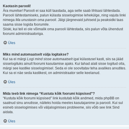
Kaotasin parooli!
Ära muretse! Parooli ei saa küll taastada, aga selle saab lihtsasi lähtestada.
Parooli lähtestamiseks, palun külasta sisselogimise lehekülge, ning vajuta linki
nimega
Ma unustasin oma parooli
. Jälgi järgnevaid juhiseid ja peaksidki taas
saama sisse logida foorumile.
Siiski, kui teil ei ole võimalik oma parooli lähtestada, siis palun võta ühendust
foorumi administraatoriga.
Üles
Miks mind automaatselt välja logitakse?
Kui sa ei märgi
Logi mind sisse automaatselt igal külastusel
kasti, siis sa jääd
sisselogituks ainult foorumi kasutamise ajaks. Kui tahad alati sisse logitud olla,
märgi see kastike sisselogimisel. Seda ei ole soovitatav teha avalikes arvutites.
Kui sa ei näe seda kastikest, on administraator selle keelanud.
Üles
Mida teeb link nimega “Kustuta kõik foorumi küpsised”?
“Kustuta kõik foorumi küpsised” link kustutab kõik andmed, mida phpBB on
saatnud sinu arvutisse, näiteks hoida meeles kasutajanime ja parooli. Kui sul
esineb sisselogimises või väljalogimises probleeme, siis võib see link Sind
aidata.
Üles