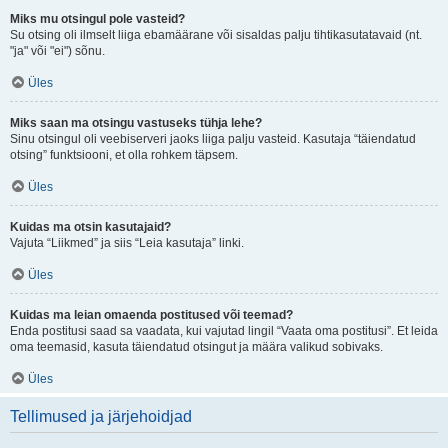
Miks mu otsingul pole vasteid?
Su otsing oli ilmselt liiga ebamäärane või sisaldas palju tihtikasutatavaid (nt.
"ja" või "ei") sõnu.
Üles
Miks saan ma otsingu vastuseks tühja lehe?
Sinu otsingul oli veebiserveri jaoks liiga palju vasteid. Kasutaja “täiendatud
otsing” funktsiooni, et olla rohkem täpsem.
Üles
Kuidas ma otsin kasutajaid?
Vajuta “Liikmed” ja siis “Leia kasutaja” linki.
Üles
Kuidas ma leian omaenda postitused või teemad?
Enda postitusi saad sa vaadata, kui vajutad lingil “Vaata oma postitusi”. Et leida
oma teemasid, kasuta täiendatud otsingut ja määra valikud sobivaks.
Üles
Tellimused ja järjehoidjad