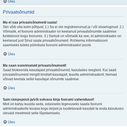
Üles
Privaatsõnumid
Ma ei saa privaatsõnumeid saata!
Siin võib olla kolm põhjust; 1.) Sa ei ole registreerunud ja / või sisseloginud. 2.)
Võimalik, et foorumi administraator on keelanud privaatsõnumite saatmise
funktsiooni kogu foorumis. 3.) Samuti on võimalik ka see, et administraator on
keelanud just Sinul saata privaatsõnumeid. Rohkema informatsiooni
saamiseks tuleks pöörduda foorumi administraatori poole.
Üles
Ma saan soovimatuid privaatsõnumeid!
Saad blokeerida kasutajaid privaatsõnumid, kasutades reegleid. Kui saad
privaatsõnumeid mingilt kindlalt kasutajalt, teavita administraatorit; Nemad
võivad keelata sellel kasutajal sõnumite saatmise.
Üles
Sain rämpsposti ja/või solvava kirja foorumi vahendusel!
Meil on kahju kuulda seda, edasiseks tegevuseks saada foorumi
administraatorile koopia kogu kirjast ja loodetavasti kasutab ta enda käsutuses
olevaid meetmeid selle lõpetamiseks.
Üles