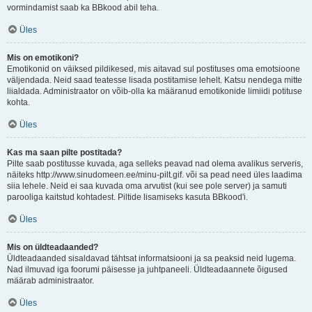
vormindamist saab ka BBkood abil teha.
Üles
Mis on emotikoni?
Emotikonid on väiksed pildikesed, mis aitavad sul postituses oma emotsioone
väljendada. Neid saad teatesse lisada postitamise lehelt. Katsu nendega mitte
liialdada. Administraator on võib-olla ka määranud emotikonide limiidi potituse
kohta.
Üles
Kas ma saan pilte postitada?
Pilte saab postitusse kuvada, aga selleks peavad nad olema avalikus serveris,
näiteks http://www.sinudomeen.ee/minu-pilt.gif. või sa pead need üles laadima
siia lehele. Neid ei saa kuvada oma arvutist (kui see pole server) ja samuti
parooliga kaitstud kohtadest. Piltide lisamiseks kasuta BBkood'i.
Üles
Mis on üldteadaanded?
Üldteadaanded sisaldavad tähtsat informatsiooni ja sa peaksid neid lugema.
Nad ilmuvad iga foorumi päisesse ja juhtpaneeli. Üldteadaannete õigused
määrab administraator.
Üles