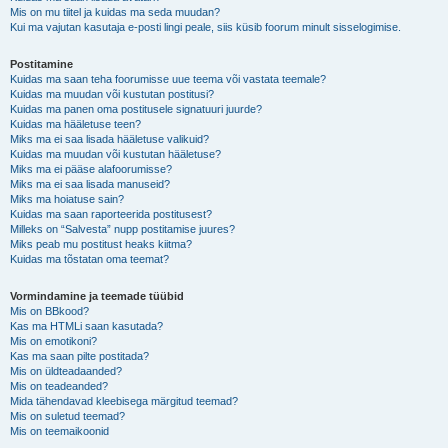
Mis on mu tiitel ja kuidas ma seda muudan?
Kui ma vajutan kasutaja e-posti lingi peale, siis küsib foorum minult sisselogimise.
Postitamine
Kuidas ma saan teha foorumisse uue teema või vastata teemale?
Kuidas ma muudan või kustutan postitusi?
Kuidas ma panen oma postitusele signatuuri juurde?
Kuidas ma hääletuse teen?
Miks ma ei saa lisada hääletuse valikuid?
Kuidas ma muudan või kustutan hääletuse?
Miks ma ei pääse alafoorumisse?
Miks ma ei saa lisada manuseid?
Miks ma hoiatuse sain?
Kuidas ma saan raporteerida postitusest?
Milleks on “Salvesta” nupp postitamise juures?
Miks peab mu postitust heaks kiitma?
Kuidas ma tõstatan oma teemat?
Vormindamine ja teemade tüübid
Mis on BBkood?
Kas ma HTMLi saan kasutada?
Mis on emotikoni?
Kas ma saan pilte postitada?
Mis on üldteadaanded?
Mis on teadeanded?
Mida tähendavad kleebisega märgitud teemad?
Mis on suletud teemad?
Mis on teemaikoonid