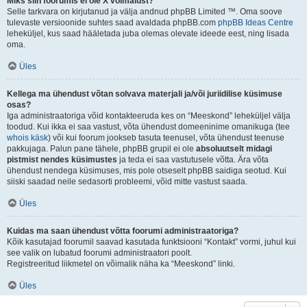
Miks siin foorumis ei ole X võimalust?
Selle tarkvara on kirjutanud ja välja andnud phpBB Limited ™. Oma soove
tulevaste versioonide suhtes saad avaldada phpBB.com
phpBB Ideas Centre
leheküljel, kus saad hääletada juba olemas olevate ideede eest, ning lisada
oma.
Üles
Kellega ma ühendust võtan solvava materjali ja/või juriidilise küsimuse
osas?
Iga administraatoriga võid kontakteeruda kes on “Meeskond” leheküljel välja
toodud. Kui ikka ei saa vastust, võta ühendust domeeninime omanikuga (tee
whois käsk
) või kui foorum jookseb tasuta teenusel, võta ühendust teenuse
pakkujaga. Palun pane tähele, phpBB grupil ei ole
absoluutselt midagi
pistmist nendes küsimustes
ja teda ei saa vastutusele võtta. Ära võta
ühendust nendega küsimuses, mis pole otseselt phpBB saidiga seotud. Kui
siiski saadad neile sedasorti probleemi, võid mitte vastust saada.
Üles
Kuidas ma saan ühendust võtta foorumi administraatoriga?
Kõik kasutajad foorumil saavad kasutada funktsiooni “Kontakt” vormi, juhul kui
see valik on lubatud foorumi administraatori poolt.
Registreeritud liikmetel on võimalik näha ka “Meeskond” linki.
Üles