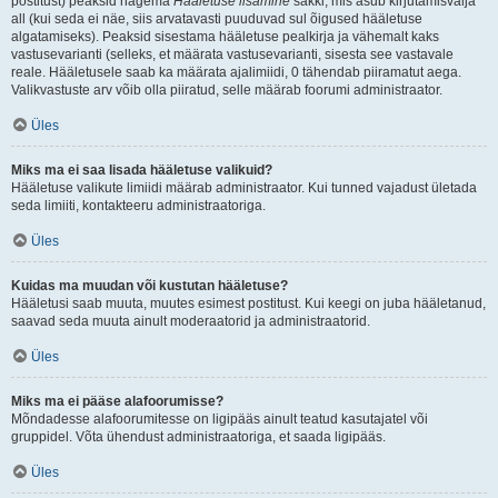
postitust) peaksid nägema
Hääletuse lisamine
sakki, mis asub kirjutamisvälja
all (kui seda ei näe, siis arvatavasti puuduvad sul õigused hääletuse
algatamiseks). Peaksid sisestama hääletuse pealkirja ja vähemalt kaks
vastusevarianti (selleks, et määrata vastusevarianti, sisesta see vastavale
reale. Hääletusele saab ka määrata ajalimiidi, 0 tähendab piiramatut aega.
Valikvastuste arv võib olla piiratud, selle määrab foorumi administraator.
Üles
Miks ma ei saa lisada hääletuse valikuid?
Hääletuse valikute limiidi määrab administraator. Kui tunned vajadust ületada
seda limiiti, kontakteeru administraatoriga.
Üles
Kuidas ma muudan või kustutan hääletuse?
Hääletusi saab muuta, muutes esimest postitust. Kui keegi on juba hääletanud,
saavad seda muuta ainult moderaatorid ja administraatorid.
Üles
Miks ma ei pääse alafoorumisse?
Mõndadesse alafoorumitesse on ligipääs ainult teatud kasutajatel või
gruppidel. Võta ühendust administraatoriga, et saada ligipääs.
Üles