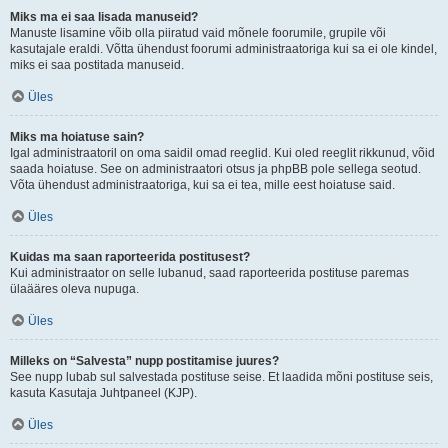
Miks ma ei saa lisada manuseid?
Manuste lisamine võib olla piiratud vaid mõnele foorumile, grupile või
kasutajale eraldi. Võtta ühendust foorumi administraatoriga kui sa ei ole kindel,
miks ei saa postitada manuseid.
Üles
Miks ma hoiatuse sain?
Igal administraatoril on oma saidil omad reeglid. Kui oled reeglit rikkunud, võid
saada hoiatuse. See on administraatori otsus ja phpBB pole sellega seotud.
Võta ühendust administraatoriga, kui sa ei tea, mille eest hoiatuse said.
Üles
Kuidas ma saan raporteerida postitusest?
Kui administraator on selle lubanud, saad raporteerida postituse paremas
ülaääres oleva nupuga.
Üles
Milleks on “Salvesta” nupp postitamise juures?
See nupp lubab sul salvestada postituse seise. Et laadida mõni postituse seis,
kasuta Kasutaja Juhtpaneel (KJP).
Üles