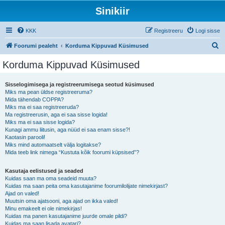
Sinikiir
KKK
Registreeru
Logi sisse
O
Foorumi pealeht
Korduma Kippuvad Küsimused
t
Korduma Kippuvad Küsimused
s
i
Sisselogimisega ja registreerumisega seotud küsimused
Miks ma pean üldse registreeruma?
Mida tähendab COPPA?
Miks ma ei saa registreeruda?
Ma registreerusin, aga ei saa sisse logida!
Miks ma ei saa sisse logida?
Kunagi ammu liitusin, aga nüüd ei saa enam sisse?!
Kaotasin parooli!
Miks mind automaatselt välja logitakse?
Mida teeb link nimega “Kustuta kõik foorumi küpsised”?
Kasutaja eelistused ja seaded
Kuidas saan ma oma seadeid muuta?
Kuidas ma saan peita oma kasutajanime foorumilolijate nimekirjast?
Ajad on valed!
Muutsin oma ajatsooni, aga ajad on ikka valed!
Minu emakeelt ei ole nimekirjas!
Kuidas ma panen kasutajanime juurde omale pildi?
Kuidas ma saan lisada avatari?