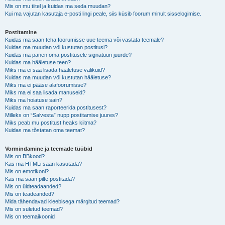
Mis on mu tiitel ja kuidas ma seda muudan?
Kui ma vajutan kasutaja e-posti lingi peale, siis küsib foorum minult sisselogimise.
Postitamine
Kuidas ma saan teha foorumisse uue teema või vastata teemale?
Kuidas ma muudan või kustutan postitusi?
Kuidas ma panen oma postitusele signatuuri juurde?
Kuidas ma hääletuse teen?
Miks ma ei saa lisada hääletuse valikuid?
Kuidas ma muudan või kustutan hääletuse?
Miks ma ei pääse alafoorumisse?
Miks ma ei saa lisada manuseid?
Miks ma hoiatuse sain?
Kuidas ma saan raporteerida postitusest?
Milleks on “Salvesta” nupp postitamise juures?
Miks peab mu postitust heaks kiitma?
Kuidas ma tõstatan oma teemat?
Vormindamine ja teemade tüübid
Mis on BBkood?
Kas ma HTMLi saan kasutada?
Mis on emotikoni?
Kas ma saan pilte postitada?
Mis on üldteadaanded?
Mis on teadeanded?
Mida tähendavad kleebisega märgitud teemad?
Mis on suletud teemad?
Mis on teemaikoonid