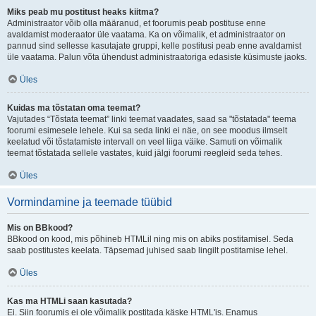
Miks peab mu postitust heaks kiitma?
Administraator võib olla määranud, et foorumis peab postituse enne
avaldamist moderaator üle vaatama. Ka on võimalik, et administraator on
pannud sind sellesse kasutajate gruppi, kelle postitusi peab enne avaldamist
üle vaatama. Palun võta ühendust administraatoriga edasiste küsimuste jaoks.
Üles
Kuidas ma tõstatan oma teemat?
Vajutades “Tõstata teemat” linki teemat vaadates, saad sa "tõstatada" teema
foorumi esimesele lehele. Kui sa seda linki ei näe, on see moodus ilmselt
keelatud või tõstatamiste intervall on veel liiga väike. Samuti on võimalik
teemat tõstatada sellele vastates, kuid jälgi foorumi reegleid seda tehes.
Üles
Vormindamine ja teemade tüübid
Mis on BBkood?
BBkood on kood, mis põhineb HTMLil ning mis on abiks postitamisel. Seda
saab postitustes keelata. Täpsemad juhised saab lingilt postitamise lehel.
Üles
Kas ma HTMLi saan kasutada?
Ei. Siin foorumis ei ole võimalik postitada käske HTML'is. Enamus