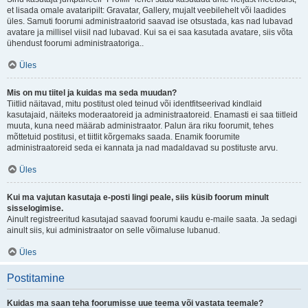
et lisada omale avataripilt: Gravatar, Gallery, mujalt veebilehelt või laadides
üles. Samuti foorumi administraatorid saavad ise otsustada, kas nad lubavad
avatare ja millisel viisil nad lubavad. Kui sa ei saa kasutada avatare, siis võta
ühendust foorumi administraatoriga..
Üles
Mis on mu tiitel ja kuidas ma seda muudan?
Tiitlid näitavad, mitu postitust oled teinud või identfitseerivad kindlaid
kasutajaid, näiteks moderaatoreid ja administraatoreid. Enamasti ei saa tiitleid
muuta, kuna need määrab administraator. Palun ära riku foorumit, tehes
mõttetuid postitusi, et tiitlit kõrgemaks saada. Enamik foorumite
administraatoreid seda ei kannata ja nad madaldavad su postituste arvu.
Üles
Kui ma vajutan kasutaja e-posti lingi peale, siis küsib foorum minult
sisselogimise.
Ainult registreeritud kasutajad saavad foorumi kaudu e-maile saata. Ja sedagi
ainult siis, kui administraator on selle võimaluse lubanud.
Üles
Postitamine
Kuidas ma saan teha foorumisse uue teema või vastata teemale?