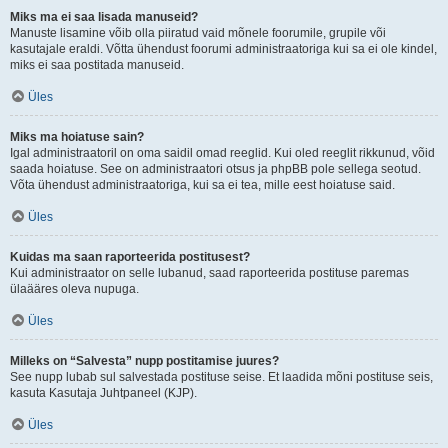
Miks ma ei saa lisada manuseid?
Manuste lisamine võib olla piiratud vaid mõnele foorumile, grupile või
kasutajale eraldi. Võtta ühendust foorumi administraatoriga kui sa ei ole kindel,
miks ei saa postitada manuseid.
Üles
Miks ma hoiatuse sain?
Igal administraatoril on oma saidil omad reeglid. Kui oled reeglit rikkunud, võid
saada hoiatuse. See on administraatori otsus ja phpBB pole sellega seotud.
Võta ühendust administraatoriga, kui sa ei tea, mille eest hoiatuse said.
Üles
Kuidas ma saan raporteerida postitusest?
Kui administraator on selle lubanud, saad raporteerida postituse paremas
ülaääres oleva nupuga.
Üles
Milleks on “Salvesta” nupp postitamise juures?
See nupp lubab sul salvestada postituse seise. Et laadida mõni postituse seis,
kasuta Kasutaja Juhtpaneel (KJP).
Üles