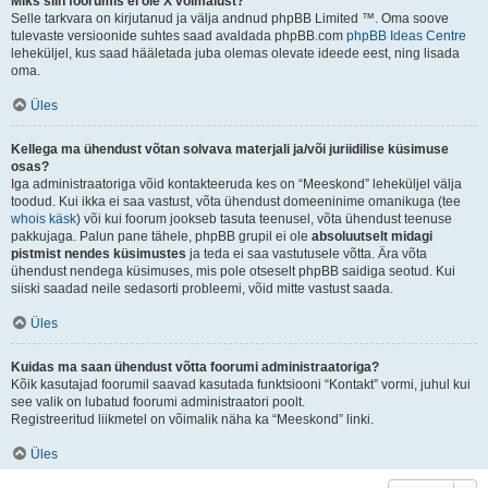
Miks siin foorumis ei ole X võimalust?
Selle tarkvara on kirjutanud ja välja andnud phpBB Limited ™. Oma soove
tulevaste versioonide suhtes saad avaldada phpBB.com
phpBB Ideas Centre
leheküljel, kus saad hääletada juba olemas olevate ideede eest, ning lisada
oma.
Üles
Kellega ma ühendust võtan solvava materjali ja/või juriidilise küsimuse
osas?
Iga administraatoriga võid kontakteeruda kes on “Meeskond” leheküljel välja
toodud. Kui ikka ei saa vastust, võta ühendust domeeninime omanikuga (tee
whois käsk
) või kui foorum jookseb tasuta teenusel, võta ühendust teenuse
pakkujaga. Palun pane tähele, phpBB grupil ei ole
absoluutselt midagi
pistmist nendes küsimustes
ja teda ei saa vastutusele võtta. Ära võta
ühendust nendega küsimuses, mis pole otseselt phpBB saidiga seotud. Kui
siiski saadad neile sedasorti probleemi, võid mitte vastust saada.
Üles
Kuidas ma saan ühendust võtta foorumi administraatoriga?
Kõik kasutajad foorumil saavad kasutada funktsiooni “Kontakt” vormi, juhul kui
see valik on lubatud foorumi administraatori poolt.
Registreeritud liikmetel on võimalik näha ka “Meeskond” linki.
Üles