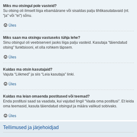
Miks mu otsingul pole vasteid?
Su otsing oli ilmselt liiga ebamäärane või sisaldas palju tihtikasutatavaid (nt.
"ja" või "ei") sõnu.
Üles
Miks saan ma otsingu vastuseks tühja lehe?
Sinu otsingul oli veebiserveri jaoks liiga palju vasteid. Kasutaja “täiendatud
otsing” funktsiooni, et olla rohkem täpsem.
Üles
Kuidas ma otsin kasutajaid?
Vajuta “Liikmed” ja siis “Leia kasutaja” linki.
Üles
Kuidas ma leian omaenda postitused või teemad?
Enda postitusi saad sa vaadata, kui vajutad lingil “Vaata oma postitusi”. Et leida
oma teemasid, kasuta täiendatud otsingut ja määra valikud sobivaks.
Üles
Tellimused ja järjehoidjad