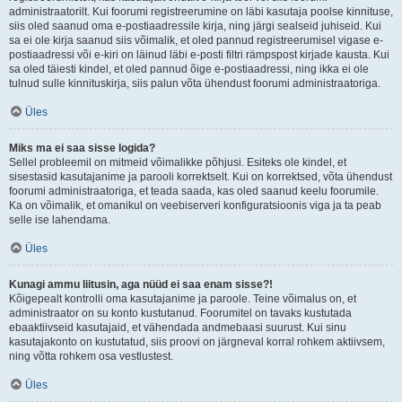
administraatorilt. Kui foorumi registreerumine on läbi kasutaja poolse kinnituse,
siis oled saanud oma e-postiaadressile kirja, ning järgi sealseid juhiseid. Kui
sa ei ole kirja saanud siis võimalik, et oled pannud registreerumisel vigase e-
postiaadressi või e-kiri on läinud läbi e-posti filtri rämpspost kirjade kausta. Kui
sa oled täiesti kindel, et oled pannud õige e-postiaadressi, ning ikka ei ole
tulnud sulle kinnituskirja, siis palun võta ühendust foorumi administraatoriga.
Üles
Miks ma ei saa sisse logida?
Sellel probleemil on mitmeid võimalikke põhjusi. Esiteks ole kindel, et
sisestasid kasutajanime ja parooli korrektselt. Kui on korrektsed, võta ühendust
foorumi administraatoriga, et teada saada, kas oled saanud keelu foorumile.
Ka on võimalik, et omanikul on veebiserveri konfiguratsioonis viga ja ta peab
selle ise lahendama.
Üles
Kunagi ammu liitusin, aga nüüd ei saa enam sisse?!
Kõigepealt kontrolli oma kasutajanime ja paroole. Teine võimalus on, et
administraator on su konto kustutanud. Foorumitel on tavaks kustutada
ebaaktiivseid kasutajaid, et vähendada andmebaasi suurust. Kui sinu
kasutajakonto on kustutatud, siis proovi on järgneval korral rohkem aktiivsem,
ning võtta rohkem osa vestlustest.
Üles