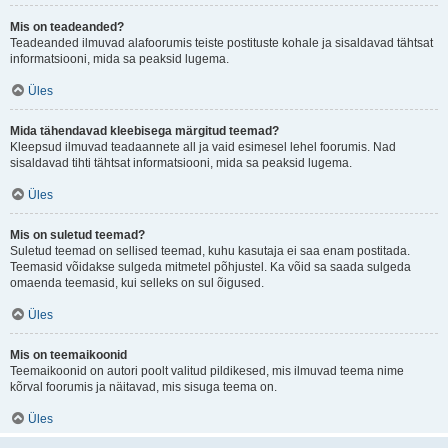
Mis on teadeanded?
Teadeanded ilmuvad alafoorumis teiste postituste kohale ja sisaldavad tähtsat
informatsiooni, mida sa peaksid lugema.
Üles
Mida tähendavad kleebisega märgitud teemad?
Kleepsud ilmuvad teadaannete all ja vaid esimesel lehel foorumis. Nad
sisaldavad tihti tähtsat informatsiooni, mida sa peaksid lugema.
Üles
Mis on suletud teemad?
Suletud teemad on sellised teemad, kuhu kasutaja ei saa enam postitada.
Teemasid võidakse sulgeda mitmetel põhjustel. Ka võid sa saada sulgeda
omaenda teemasid, kui selleks on sul õigused.
Üles
Mis on teemaikoonid
Teemaikoonid on autori poolt valitud pildikesed, mis ilmuvad teema nime
kõrval foorumis ja näitavad, mis sisuga teema on.
Üles