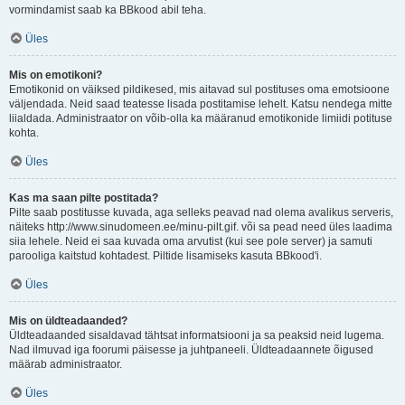
vormindamist saab ka BBkood abil teha.
Üles
Mis on emotikoni?
Emotikonid on väiksed pildikesed, mis aitavad sul postituses oma emotsioone
väljendada. Neid saad teatesse lisada postitamise lehelt. Katsu nendega mitte
liialdada. Administraator on võib-olla ka määranud emotikonide limiidi potituse
kohta.
Üles
Kas ma saan pilte postitada?
Pilte saab postitusse kuvada, aga selleks peavad nad olema avalikus serveris,
näiteks http://www.sinudomeen.ee/minu-pilt.gif. või sa pead need üles laadima
siia lehele. Neid ei saa kuvada oma arvutist (kui see pole server) ja samuti
parooliga kaitstud kohtadest. Piltide lisamiseks kasuta BBkood'i.
Üles
Mis on üldteadaanded?
Üldteadaanded sisaldavad tähtsat informatsiooni ja sa peaksid neid lugema.
Nad ilmuvad iga foorumi päisesse ja juhtpaneeli. Üldteadaannete õigused
määrab administraator.
Üles