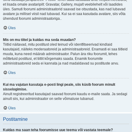
et lisada omale avataripilt: Gravatar, Gallery, mujalt veebilehelt või laadides
üles. Samuti foorumi administraatorid saavad ise otsustada, kas nad lubavad
avatare ja millisel viisil nad lubavad. Kui sa ei saa kasutada avatare, siis võta
ühendust foorumi administraatoriga..
Üles
Mis on mu tiitel ja kuidas ma seda muudan?
Tiitlid näitavad, mitu postitust oled teinud või identfitseerivad kindlaid
kasutajaid, näiteks moderaatoreid ja administraatoreid. Enamasti ei saa tiitleid
muuta, kuna need määrab administraator. Palun ära riku foorumit, tehes
mõttetuid postitusi, et tiitlit kõrgemaks saada. Enamik foorumite
administraatoreid seda ei kannata ja nad madaldavad su postituste arvu.
Üles
Kui ma vajutan kasutaja e-posti lingi peale, siis küsib foorum minult
sisselogimise.
Ainult registreeritud kasutajad saavad foorumi kaudu e-maile saata. Ja sedagi
ainult siis, kui administraator on selle võimaluse lubanud.
Üles
Postitamine
Kuidas ma saan teha foorumisse uue teema või vastata teemale?