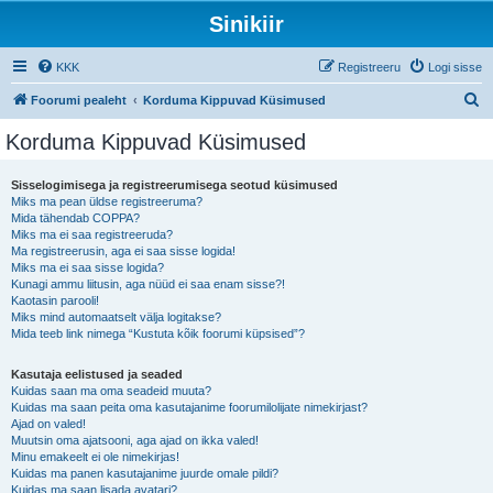
Sinikiir
KKK
Registreeru
Logi sisse
O
Foorumi pealeht
Korduma Kippuvad Küsimused
t
Korduma Kippuvad Küsimused
s
i
Sisselogimisega ja registreerumisega seotud küsimused
Miks ma pean üldse registreeruma?
Mida tähendab COPPA?
Miks ma ei saa registreeruda?
Ma registreerusin, aga ei saa sisse logida!
Miks ma ei saa sisse logida?
Kunagi ammu liitusin, aga nüüd ei saa enam sisse?!
Kaotasin parooli!
Miks mind automaatselt välja logitakse?
Mida teeb link nimega “Kustuta kõik foorumi küpsised”?
Kasutaja eelistused ja seaded
Kuidas saan ma oma seadeid muuta?
Kuidas ma saan peita oma kasutajanime foorumilolijate nimekirjast?
Ajad on valed!
Muutsin oma ajatsooni, aga ajad on ikka valed!
Minu emakeelt ei ole nimekirjas!
Kuidas ma panen kasutajanime juurde omale pildi?
Kuidas ma saan lisada avatari?