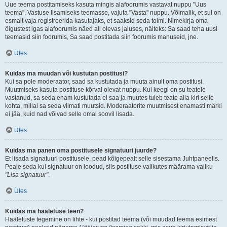
Uue teema postitamiseks kasuta mingis alafoorumis vastavat nuppu "Uus
teema". Vastuse lisamiseks teemasse, vajuta "Vasta" nuppu. Võimalik, et sul on
esmalt vaja registreerida kasutajaks, et saaksid seda toimi. Nimekirja oma
õigustest igas alafoorumis näed all olevas jaluses, näiteks: Sa saad teha uusi
teemasid siin foorumis, Sa saad postitada siin foorumis manuseid, jne.
Üles
Kuidas ma muudan või kustutan postitusi?
Kui sa pole moderaator, saad sa kustutada ja muuta ainult oma postitusi.
Muutmiseks kasuta postituse kõrval olevat nuppu. Kui keegi on su teatele
vastanud, sa seda enam kustutada ei saa ja muutes tuleb teate alla kiri selle
kohta, millal sa seda viimati muutsid. Moderaatorite muutmisest enamasti märki
ei jää, kuid nad võivad selle omal soovil lisada.
Üles
Kuidas ma panen oma postitusele signatuuri juurde?
Et lisada signatuuri postitusele, pead kõigepealt selle sisestama Juhtpaneelis.
Peale seda kui signatuur on loodud, siis postituse valikutes määrama valiku
"Lisa signatuur"
.
Üles
Kuidas ma hääletuse teen?
Hääletuste tegemine on lihte - kui postitad teema (või muudad teema esimest