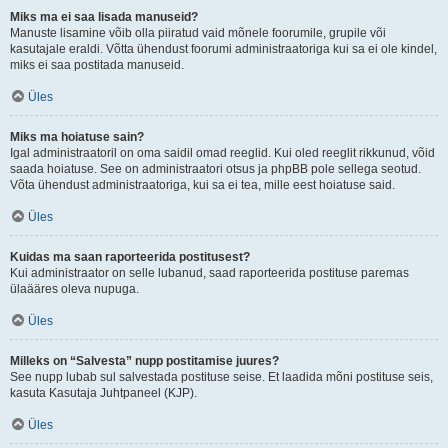
Miks ma ei saa lisada manuseid?
Manuste lisamine võib olla piiratud vaid mõnele foorumile, grupile või
kasutajale eraldi. Võtta ühendust foorumi administraatoriga kui sa ei ole kindel,
miks ei saa postitada manuseid.
Üles
Miks ma hoiatuse sain?
Igal administraatoril on oma saidil omad reeglid. Kui oled reeglit rikkunud, võid
saada hoiatuse. See on administraatori otsus ja phpBB pole sellega seotud.
Võta ühendust administraatoriga, kui sa ei tea, mille eest hoiatuse said.
Üles
Kuidas ma saan raporteerida postitusest?
Kui administraator on selle lubanud, saad raporteerida postituse paremas
ülaääres oleva nupuga.
Üles
Milleks on “Salvesta” nupp postitamise juures?
See nupp lubab sul salvestada postituse seise. Et laadida mõni postituse seis,
kasuta Kasutaja Juhtpaneel (KJP).
Üles