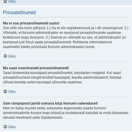
Üles
Privaatsõnumid
Ma ei saa privaatsõnumeid saata!
Siin võib olla kolm põhjust; 1.) Sa ei ole registreerunud ja / või sisseloginud. 2.)
Võimalik, et foorumi administraator on keelanud privaatsõnumite saatmise
funktsiooni kogu foorumis. 3.) Samuti on võimalik ka see, et administraator on
keelanud just Sinul saata privaatsõnumeid. Rohkema informatsiooni
saamiseks tuleks pöörduda foorumi administraatori poole.
Üles
Ma saan soovimatuid privaatsõnumeid!
Saad blokeerida kasutajaid privaatsõnumid, kasutades reegleid. Kui saad
privaatsõnumeid mingilt kindlalt kasutajalt, teavita administraatorit; Nemad
võivad keelata sellel kasutajal sõnumite saatmise.
Üles
Sain rämpsposti ja/või solvava kirja foorumi vahendusel!
Meil on kahju kuulda seda, edasiseks tegevuseks saada foorumi
administraatorile koopia kogu kirjast ja loodetavasti kasutab ta enda käsutuses
olevaid meetmeid selle lõpetamiseks.
Üles