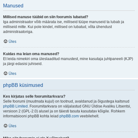
Manused
Millised manuse tüübid on siin foorumis lubatud?
Iga administraator võib määrata ise, milliseid tüüpe manuseid ta lubab ja
milliseid mitte. Kui pole kindel, millised on lubatud, võta ühendust
administraatoriga.
Üles
Kuidas ma leian oma manused?
Et leida nimekiri oma üleslaaditud manustest, mine kasutaja juhtpaneeli (KJP)
ja järgi edasisi juhiseid.
Üles
phpBB küsimused
Kes kirjutas selle foorumitarkvara?
Selle foorumi (muutmata kujul) on tootnud, avaldanud ja õigustega kaitsnud
phpBB Limited
. Foorumitarkvara on väljalastud GNU Üldise Avaliku Litsentsi,
versioon 2 (GPL-2.0) alusel ja on täiesti tasuta kasutatav kõigile. Rohkem
informatsiooni phpBB kohta leiad
phpBB.com
veebilehelt.
Üles