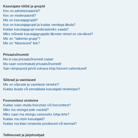
Kasutajate tiitlid ja grupid
Kes on administraatorid?
Kes on moderaatorid?
Mis on kasutajagrupid?
Kus on kasutajagrupid ja kuidas nendega liituda?
Kuidas kasutajagrupi moderaatoriks saada?
Miks mõnede kasutajagruppide liikmete nimed on värvilised?
Mis on “Vaikimisi grupp”?
Mis on “Meeskond” link?
Privaatsõnumid
Ma ei saa privaatsõnumeid saata!
Ma saan soovimatuid privaatsõnumeid!
Sain rämpsposti ja/või solvava kirja foorumi vahendusel!
Sõbrad ja vaenlased
Mis on sõprade ja vaenlaste nimekiri?
Kuidas lisada või eemaldada kasutajaid nimekirjast?
Foorumitest otsimine
Kuidas saan otsida foorumist või foorumitest?
Miks mu otsingul pole vasteid?
Miks saan ma otsingu vastuseks tühja lehe?
Kuidas ma otsin kasutajaid?
Kuidas ma leian omaenda postitused või teemad?
Tellimused ja järjehoidjad