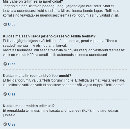
Mis vahe on tellimisel ja järjehoidjal?
Järjehoidja phpBB3's on peaaegu nagu järjehoidjad brauseris. Sind ei
teavitata uuendusest, kuid saad tulla kiiresti teema juurde tagasi. Tellimise
korral sind teavitatakse uuendusest teemas või foorumis sinu valitud viisil.
Üles
Kuidas ma saan lisada järjehoidjasse või tellida teemat?
Et lisada järjehoidjasse või tellida mõnda teemat, pead vajutama “Teema
seaded” menüü linki otsingulahtri kõrval.
Vastates teemasse, kui seade “Teavita mind, kui keegi on vastanud teemasse”
valik on valitud KJP-s samuti tellib automaatselt teema uuendused.
Üles
Kuidas ma tellin teemasid või foorumeid?
Et tellida foorumit, vajuta "Telli foorum" lingile. Et tellida teemat, vasta teemale,
kui tellimise valik on valitud postituse seadetes või vajuta nuppu "Telli teema".
Üles
Kuidas ma eemaldan tellimusi?
Et eemaldada tellimusi, mine kasutaja juhtpaneeli (KJP), ning järgi edasisi
juhiseid.
Üles