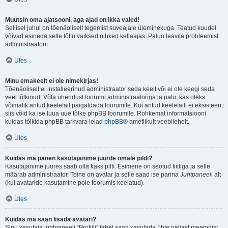
Muutsin oma ajatsooni, aga ajad on ikka valed!
Sellisel juhul on tõenäoliselt tegemist suveajale üleminekuga. Teatud kuudel
võivad esineda selle tõttu väiksed nihked kellaajas. Palun teavita probleemist
administraatorit.
Üles
Minu emakeelt ei ole nimekirjas!
Tõenäoliselt ei installeerinud administraator seda keelt või ei ole keegi seda
veel tõlkinud. Võta ühendust foorumi administraatoriga ja palu, kas oleks
võimalik antud keelefail paigaldada foorumile. Kui antud keelefaili ei eksisteeri,
siis võid ka ise luua uue tõlke phpBB foorumile. Rohkemat informatsiooni
kuidas tõlkida phpBB tarkvara leiad
phpBB
® ametlikult veebilehelt.
Üles
Kuidas ma panen kasutajanime juurde omale pildi?
Kasutajanime juures saab olla kaks pilti. Esimene on seotud tiitliga ja selle
määrab administraator. Teine on avatar ja selle saad ise panna
Juhtpaneel
i alt
(kui avataride kasutamine pole foorumis keelatud).
Üles
Kuidas ma saan lisada avatari?
Sinu kasutaja juhtpaneeli “Profiili” lehel saad kasutada ühte neljast meetodist,