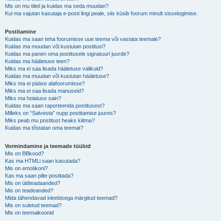
Mis on mu tiitel ja kuidas ma seda muudan?
Kui ma vajutan kasutaja e-posti lingi peale, siis küsib foorum minult sisselogimise.
Postitamine
Kuidas ma saan teha foorumisse uue teema või vastata teemale?
Kuidas ma muudan või kustutan postitusi?
Kuidas ma panen oma postitusele signatuuri juurde?
Kuidas ma hääletuse teen?
Miks ma ei saa lisada hääletuse valikuid?
Kuidas ma muudan või kustutan hääletuse?
Miks ma ei pääse alafoorumisse?
Miks ma ei saa lisada manuseid?
Miks ma hoiatuse sain?
Kuidas ma saan raporteerida postitusest?
Milleks on “Salvesta” nupp postitamise juures?
Miks peab mu postitust heaks kiitma?
Kuidas ma tõstatan oma teemat?
Vormindamine ja teemade tüübid
Mis on BBkood?
Kas ma HTMLi saan kasutada?
Mis on emotikoni?
Kas ma saan pilte postitada?
Mis on üldteadaanded?
Mis on teadeanded?
Mida tähendavad kleebisega märgitud teemad?
Mis on suletud teemad?
Mis on teemaikoonid