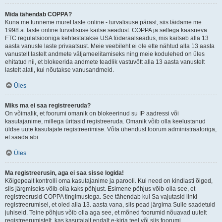
Mida tähendab COPPA?
Kuna me tunneme muret laste online - turvalisuse pärast, siis täidame me
1998.a. laste online turvalisuse kaitse seadust. COPPA ja sellega kaasneva
FTC regulatsiooniga kehtestatakse USA föderaalseadus, mis kaitseb alla 13
aasta vanuste laste privaatsust. Meie veebileht ei ole ette nähtud alla 13 aasta
vanustelt lastelt andmete väljameelitamiseks ning meie kodulehed on üles
ehitatud nii, et blokeerida andmete teadlik vastuvõtt alla 13 aasta vanustelt
lastelt alati, kui nõutakse vanusandmeid.
Üles
Miks ma ei saa registreeruda?
On võimalik, et foorumi omanik on blokeerinud su IP aadressi või
kasutajanime, millega üritasid registreeruda. Omanik võib olla keelustanud
üldse uute kasutajate registreerimise. Võta ühendust foorum administraatoriga,
et saada abi.
Üles
Ma registreerusin, aga ei saa sisse logida!
Kõigepealt kontrolli oma kasutajanime ja parooli. Kui need on kindlasti õiged,
siis järgmiseks võib-olla kaks põhjust. Esimene põhjus võib-olla see, et
registreerusid COPPA tingimustega. See tähendab kui Sa vajutasid linki
registreerumisel, et oled alla 13. aasta vana, siis pead järgima Sulle saadetuid
juhiseid. Teine põhjus võib olla aga see, et mõned foorumid nõuavad uutelt
registreerumistelt, kas kasutajalt endalt e-kirja teel või siis foorumi