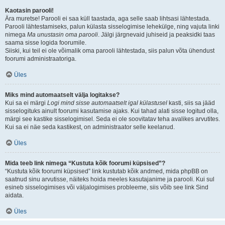
Kaotasin parooli!
Ära muretse! Parooli ei saa küll taastada, aga selle saab lihtsasi lähtestada.
Parooli lähtestamiseks, palun külasta sisselogimise lehekülge, ning vajuta linki
nimega
Ma unustasin oma parooli
. Jälgi järgnevaid juhiseid ja peaksidki taas
saama sisse logida foorumile.
Siiski, kui teil ei ole võimalik oma parooli lähtestada, siis palun võta ühendust
foorumi administraatoriga.
Üles
Miks mind automaatselt välja logitakse?
Kui sa ei märgi
Logi mind sisse automaatselt igal külastusel
kasti, siis sa jääd
sisselogituks ainult foorumi kasutamise ajaks. Kui tahad alati sisse logitud olla,
märgi see kastike sisselogimisel. Seda ei ole soovitatav teha avalikes arvutites.
Kui sa ei näe seda kastikest, on administraator selle keelanud.
Üles
Mida teeb link nimega “Kustuta kõik foorumi küpsised”?
“Kustuta kõik foorumi küpsised” link kustutab kõik andmed, mida phpBB on
saatnud sinu arvutisse, näiteks hoida meeles kasutajanime ja parooli. Kui sul
esineb sisselogimises või väljalogimises probleeme, siis võib see link Sind
aidata.
Üles