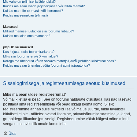
Mis vahe on tellimisel ja järjehoidjal?
Kuidas ma saan lisada järjehoidjasse või tellida teemat?
Kuidas ma tellin teemasid või foorumeid?
Kuidas ma eemaldan tellimusi?
Manused
Millised manuse tüübid on siin foorumis lubatud?
Kuidas ma leian oma manused?
phpBB küsimused
Kes kirjutas selle foorumitarkvara?
Miks siin foorumis ei ole X võimalust?
Kellega ma ühendust võtan solvava materjali ja/või juriidilise küsimuse osas?
Kuidas ma saan ühendust võtta foorumi administraatoriga?
Sisselogimisega ja registreerumisega seotud küsimused
Miks ma pean üldse registreeruma?
Võimalik, et sa ei peagi. See on foorumi haldajate otsustada, kas nad lasevad
postitada ilma registreerimiseta või pead ikkagi looma konto. Siiski;
registreerumine annab sulle mitmeid lisa võimalusi juurde, mida tavalistel
külalistel ei ole - näiteks: avatari lisamine, privaatsõnumite saatmine, e-kirjad,
gruppidega liitumine jpm veelgi. Registreerumine võtab kõigest mõne minuti,
seega on soovituslik omale konto teha.
Üles