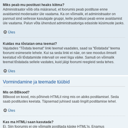
Miks peab mu postitust heaks kiitma?
Administraator võib olla määranud, et foorumis peab postituse enne
avaldamist moderaator üle vaatama. Ka on võimalik, et administraator on
pannud sind sellesse kasutajate gruppi, kelle postitusi peab enne avaldamist
üle vaatama. Palun võta ühendust administraatoriga edasiste küsimuste jaoks.
Üles
Kuidas ma tõstatan oma teemat?
Vajutades “Tõstata teemat” linki teemat vaadates, saad sa "tõstatada" teema
foorumi esimesele lehele. Kui sa seda linki ei näe, on see moodus ilmselt
keelatud või tõstatamiste intervall on veel liiga väike. Samuti on võimalik
teemat tõstatada sellele vastates, kuid jälgi foorumi reegleid seda tehes.
Üles
Vormindamine ja teemade tüübid
Mis on BBkood?
BBkood on kood, mis põhineb HTMLil ning mis on abiks postitamisel. Seda
saab postitustes keelata. Täpsemad juhised saab lingilt postitamise lehel.
Üles
Kas ma HTMLi saan kasutada?
Ei. Siin foorumis ei ole võimalik postitada käske HTML'is. Enamus