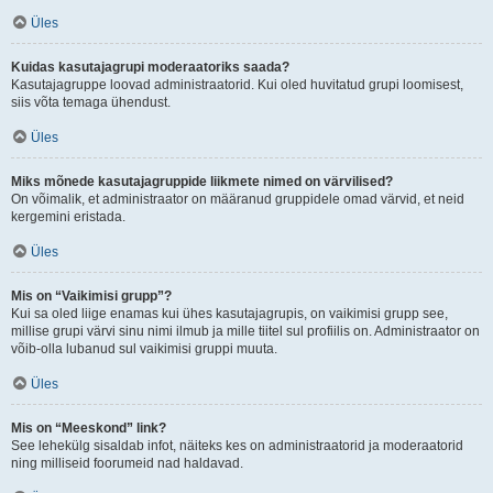
Üles
Kuidas kasutajagrupi moderaatoriks saada?
Kasutajagruppe loovad administraatorid. Kui oled huvitatud grupi loomisest,
siis võta temaga ühendust.
Üles
Miks mõnede kasutajagruppide liikmete nimed on värvilised?
On võimalik, et administraator on määranud gruppidele omad värvid, et neid
kergemini eristada.
Üles
Mis on “Vaikimisi grupp”?
Kui sa oled liige enamas kui ühes kasutajagrupis, on vaikimisi grupp see,
millise grupi värvi sinu nimi ilmub ja mille tiitel sul profiilis on. Administraator on
võib-olla lubanud sul vaikimisi gruppi muuta.
Üles
Mis on “Meeskond” link?
See lehekülg sisaldab infot, näiteks kes on administraatorid ja moderaatorid
ning milliseid foorumeid nad haldavad.