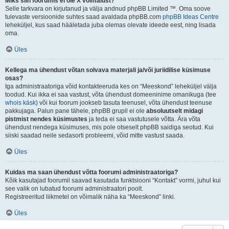
Miks siin foorumis ei ole X võimalust?
Selle tarkvara on kirjutanud ja välja andnud phpBB Limited ™. Oma soove
tulevaste versioonide suhtes saad avaldada phpBB.com
phpBB Ideas Centre
leheküljel, kus saad hääletada juba olemas olevate ideede eest, ning lisada
oma.
Üles
Kellega ma ühendust võtan solvava materjali ja/või juriidilise küsimuse
osas?
Iga administraatoriga võid kontakteeruda kes on “Meeskond” leheküljel välja
toodud. Kui ikka ei saa vastust, võta ühendust domeeninime omanikuga (tee
whois käsk
) või kui foorum jookseb tasuta teenusel, võta ühendust teenuse
pakkujaga. Palun pane tähele, phpBB grupil ei ole
absoluutselt midagi
pistmist nendes küsimustes
ja teda ei saa vastutusele võtta. Ära võta
ühendust nendega küsimuses, mis pole otseselt phpBB saidiga seotud. Kui
siiski saadad neile sedasorti probleemi, võid mitte vastust saada.
Üles
Kuidas ma saan ühendust võtta foorumi administraatoriga?
Kõik kasutajad foorumil saavad kasutada funktsiooni “Kontakt” vormi, juhul kui
see valik on lubatud foorumi administraatori poolt.
Registreeritud liikmetel on võimalik näha ka “Meeskond” linki.
Üles