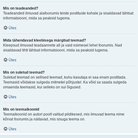
Mis on teadeanded?
Teadeanded ilmuvad alafoorumis teiste postituste kohale ja sisaldavad tähtsat
informatsiooni, mida sa peaksid lugema.
Üles
Mida tähendavad kleebisega märgitud teemad?
Kleepsud ilmuvad teadaannete all ja vaid esimesel lehel foorumis. Nad
sisaldavad tihti tähtsat informatsiooni, mida sa peaksid lugema.
Üles
Mis on suletud teemad?
Suletud teemad on sellised teemad, kuhu kasutaja ei saa enam postitada.
Teemasid võidakse sulgeda mitmetel põhjustel. Ka võid sa saada sulgeda
omaenda teemasid, kui selleks on sul õigused.
Üles
Mis on teemaikoonid
Teemaikoonid on autori poolt valitud pildikesed, mis ilmuvad teema nime
kõrval foorumis ja näitavad, mis sisuga teema on.
Üles