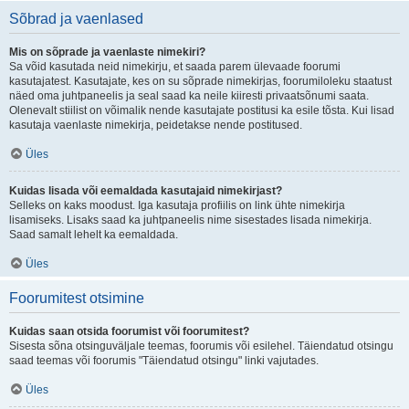
Sõbrad ja vaenlased
Mis on sõprade ja vaenlaste nimekiri?
Sa võid kasutada neid nimekirju, et saada parem ülevaade foorumi
kasutajatest. Kasutajate, kes on su sõprade nimekirjas, foorumiloleku staatust
näed oma juhtpaneelis ja seal saad ka neile kiiresti privaatsõnumi saata.
Olenevalt stiilist on võimalik nende kasutajate postitusi ka esile tõsta. Kui lisad
kasutaja vaenlaste nimekirja, peidetakse nende postitused.
Üles
Kuidas lisada või eemaldada kasutajaid nimekirjast?
Selleks on kaks moodust. Iga kasutaja profiilis on link ühte nimekirja
lisamiseks. Lisaks saad ka juhtpaneelis nime sisestades lisada nimekirja.
Saad samalt lehelt ka eemaldada.
Üles
Foorumitest otsimine
Kuidas saan otsida foorumist või foorumitest?
Sisesta sõna otsinguväljale teemas, foorumis või esilehel. Täiendatud otsingu
saad teemas või foorumis "Täiendatud otsingu" linki vajutades.
Üles