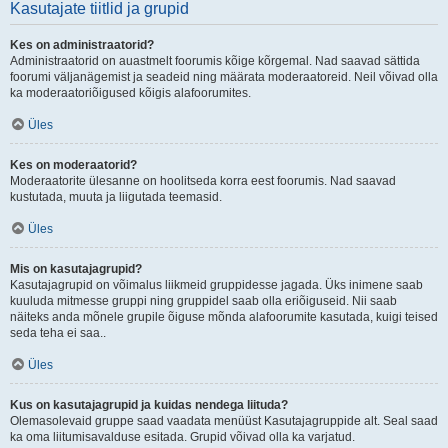
Kasutajate tiitlid ja grupid
Kes on administraatorid?
Administraatorid on auastmelt foorumis kõige kõrgemal. Nad saavad sättida
foorumi väljanägemist ja seadeid ning määrata moderaatoreid. Neil võivad olla
ka moderaatoriõigused kõigis alafoorumites.
Üles
Kes on moderaatorid?
Moderaatorite ülesanne on hoolitseda korra eest foorumis. Nad saavad
kustutada, muuta ja liigutada teemasid.
Üles
Mis on kasutajagrupid?
Kasutajagrupid on võimalus liikmeid gruppidesse jagada. Üks inimene saab
kuuluda mitmesse gruppi ning gruppidel saab olla eriõiguseid. Nii saab
näiteks anda mõnele grupile õiguse mõnda alafoorumite kasutada, kuigi teised
seda teha ei saa..
Üles
Kus on kasutajagrupid ja kuidas nendega liituda?
Olemasolevaid gruppe saad vaadata menüüst Kasutajagruppide alt. Seal saad
ka oma liitumisavalduse esitada. Grupid võivad olla ka varjatud.