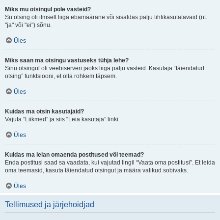
Miks mu otsingul pole vasteid?
Su otsing oli ilmselt liiga ebamäärane või sisaldas palju tihtikasutatavaid (nt.
"ja" või "ei") sõnu.
Üles
Miks saan ma otsingu vastuseks tühja lehe?
Sinu otsingul oli veebiserveri jaoks liiga palju vasteid. Kasutaja “täiendatud
otsing” funktsiooni, et olla rohkem täpsem.
Üles
Kuidas ma otsin kasutajaid?
Vajuta “Liikmed” ja siis “Leia kasutaja” linki.
Üles
Kuidas ma leian omaenda postitused või teemad?
Enda postitusi saad sa vaadata, kui vajutad lingil “Vaata oma postitusi”. Et leida
oma teemasid, kasuta täiendatud otsingut ja määra valikud sobivaks.
Üles
Tellimused ja järjehoidjad