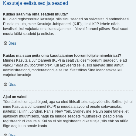
Kasutaja eelistused ja seaded
Kuidas saan ma oma seadeid muuta?
Kui oled registreeritud kasutaja, siis sinu seaded on salvestatud andmebaasi.
Et neid muuta, mine Kasutaja Juhtpaneeli (KJP); Linki KJP lehele näeb
tavaliselt, kui vajutada oma kasutajanimel - üleval foorumi päises. Seal saad
muuta kõiki seadeid ja eelistusi.
Üles
Kuidas ma saan peita oma kasutajanime foorumilolijate nimekirjast?
Minnes Kasutaja Juhtpaneeli (KJP) ja sealt valides “Foorumi seaded”, leiad
valiku
Peida mu foorumil olek
. Kui aktiveerid selle, siis näevad sind ainult
administraatorid, moderaatorid ja sa ise. Statistikas Sind loendatakse kui
varjatud kasutaja.
Üles
Ajad on valed!
Tõenäoliselt on ajad õiged, aga sa oled lihtsalt teises ajavööndis. Sellisel juhul
mine Kasutaja Juhtpaneel (KJP) ja muuda ajavöönd omale sobivamaks,
näiteks: Tallinn, London, Pariis, New York, Sydney jne. Palun pane tähele, et
ajatsooni muutmiseks, nagu ka muude seadete muutmiseks, pead olema
registreeritud kasutaja. Kui sa ei ole registreeritud kasutaja, siis ehk on nüüd
õige aeg luua omale konto.
Üles