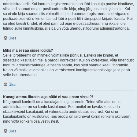
administraatorilt. Kui foorumi registreerumine on läbi kasutaja poolse kinnituse,
siis oled saanud oma e-postiaadressile kirja, ning järgi sealseid juhiseid. Kui
sa ei ole kirja saanud siis võimalik, et oled pannud registreerumisel vigase e-
postiaadressi või e-kiri on läinud läbi e-posti filtri rämpspost kirjade kausta. Kui
sa oled täiesti kindel, et oled pannud õige e-postiaadressi, ning ikka ei ole
tulnud sulle kinnituskirja, siis palun võta ühendust foorumi administraatoriga.
Üles
Miks ma ei saa sisse logida?
Sellel probleemil on mitmeid võimalikke põhjusi. Esiteks ole kindel, et
sisestasid kasutajanime ja parooli korrektselt. Kui on korrektsed, võta ühendust
foorumi administraatoriga, et teada saada, kas oled saanud keelu foorumile.
Ka on võimalik, et omanikul on veebiserveri konfiguratsioonis viga ja ta peab
selle ise lahendama.
Üles
Kunagi ammu liitusin, aga nüüd ei saa enam sisse?!
Kõigepealt kontrolli oma kasutajanime ja paroole. Teine võimalus on, et
administraator on su konto kustutanud. Foorumitel on tavaks kustutada
ebaaktiivseid kasutajaid, et vähendada andmebaasi suurust. Kui sinu
kasutajakonto on kustutatud, siis proovi on järgneval korral rohkem aktiivsem,
ning võtta rohkem osa vestlustest.
Üles