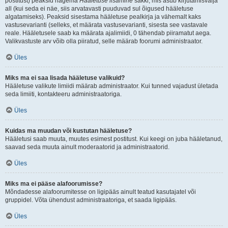
postitust) peaksid nägema
Hääletuse lisamine
sakki, mis asub kirjutamisvälja
all (kui seda ei näe, siis arvatavasti puuduvad sul õigused hääletuse
algatamiseks). Peaksid sisestama hääletuse pealkirja ja vähemalt kaks
vastusevarianti (selleks, et määrata vastusevarianti, sisesta see vastavale
reale. Hääletusele saab ka määrata ajalimiidi, 0 tähendab piiramatut aega.
Valikvastuste arv võib olla piiratud, selle määrab foorumi administraator.
Üles
Miks ma ei saa lisada hääletuse valikuid?
Hääletuse valikute limiidi määrab administraator. Kui tunned vajadust ületada
seda limiiti, kontakteeru administraatoriga.
Üles
Kuidas ma muudan või kustutan hääletuse?
Hääletusi saab muuta, muutes esimest postitust. Kui keegi on juba hääletanud,
saavad seda muuta ainult moderaatorid ja administraatorid.
Üles
Miks ma ei pääse alafoorumisse?
Mõndadesse alafoorumitesse on ligipääs ainult teatud kasutajatel või
gruppidel. Võta ühendust administraatoriga, et saada ligipääs.
Üles