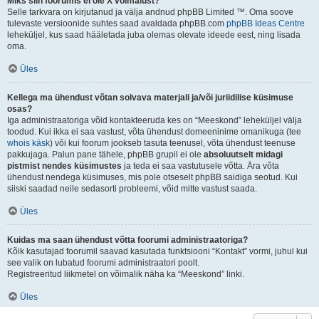
Miks siin foorumis ei ole X võimalust?
Selle tarkvara on kirjutanud ja välja andnud phpBB Limited ™. Oma soove
tulevaste versioonide suhtes saad avaldada phpBB.com
phpBB Ideas Centre
leheküljel, kus saad hääletada juba olemas olevate ideede eest, ning lisada
oma.
Üles
Kellega ma ühendust võtan solvava materjali ja/või juriidilise küsimuse
osas?
Iga administraatoriga võid kontakteeruda kes on “Meeskond” leheküljel välja
toodud. Kui ikka ei saa vastust, võta ühendust domeeninime omanikuga (tee
whois käsk
) või kui foorum jookseb tasuta teenusel, võta ühendust teenuse
pakkujaga. Palun pane tähele, phpBB grupil ei ole
absoluutselt midagi
pistmist nendes küsimustes
ja teda ei saa vastutusele võtta. Ära võta
ühendust nendega küsimuses, mis pole otseselt phpBB saidiga seotud. Kui
siiski saadad neile sedasorti probleemi, võid mitte vastust saada.
Üles
Kuidas ma saan ühendust võtta foorumi administraatoriga?
Kõik kasutajad foorumil saavad kasutada funktsiooni “Kontakt” vormi, juhul kui
see valik on lubatud foorumi administraatori poolt.
Registreeritud liikmetel on võimalik näha ka “Meeskond” linki.
Üles