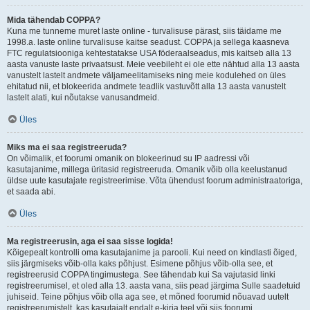
Mida tähendab COPPA?
Kuna me tunneme muret laste online - turvalisuse pärast, siis täidame me
1998.a. laste online turvalisuse kaitse seadust. COPPA ja sellega kaasneva
FTC regulatsiooniga kehtestatakse USA föderaalseadus, mis kaitseb alla 13
aasta vanuste laste privaatsust. Meie veebileht ei ole ette nähtud alla 13 aasta
vanustelt lastelt andmete väljameelitamiseks ning meie kodulehed on üles
ehitatud nii, et blokeerida andmete teadlik vastuvõtt alla 13 aasta vanustelt
lastelt alati, kui nõutakse vanusandmeid.
Üles
Miks ma ei saa registreeruda?
On võimalik, et foorumi omanik on blokeerinud su IP aadressi või
kasutajanime, millega üritasid registreeruda. Omanik võib olla keelustanud
üldse uute kasutajate registreerimise. Võta ühendust foorum administraatoriga,
et saada abi.
Üles
Ma registreerusin, aga ei saa sisse logida!
Kõigepealt kontrolli oma kasutajanime ja parooli. Kui need on kindlasti õiged,
siis järgmiseks võib-olla kaks põhjust. Esimene põhjus võib-olla see, et
registreerusid COPPA tingimustega. See tähendab kui Sa vajutasid linki
registreerumisel, et oled alla 13. aasta vana, siis pead järgima Sulle saadetuid
juhiseid. Teine põhjus võib olla aga see, et mõned foorumid nõuavad uutelt
registreerumistelt, kas kasutajalt endalt e-kirja teel või siis foorumi