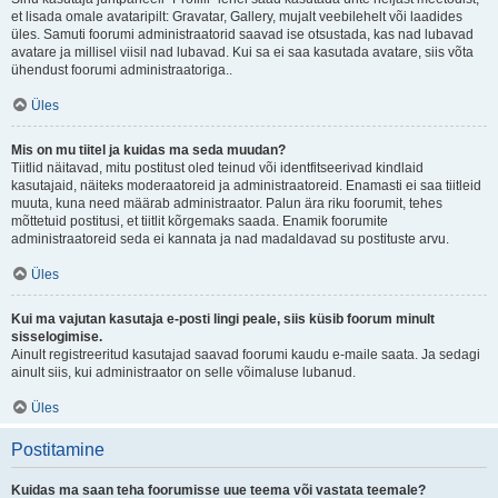
et lisada omale avataripilt: Gravatar, Gallery, mujalt veebilehelt või laadides
üles. Samuti foorumi administraatorid saavad ise otsustada, kas nad lubavad
avatare ja millisel viisil nad lubavad. Kui sa ei saa kasutada avatare, siis võta
ühendust foorumi administraatoriga..
Üles
Mis on mu tiitel ja kuidas ma seda muudan?
Tiitlid näitavad, mitu postitust oled teinud või identfitseerivad kindlaid
kasutajaid, näiteks moderaatoreid ja administraatoreid. Enamasti ei saa tiitleid
muuta, kuna need määrab administraator. Palun ära riku foorumit, tehes
mõttetuid postitusi, et tiitlit kõrgemaks saada. Enamik foorumite
administraatoreid seda ei kannata ja nad madaldavad su postituste arvu.
Üles
Kui ma vajutan kasutaja e-posti lingi peale, siis küsib foorum minult
sisselogimise.
Ainult registreeritud kasutajad saavad foorumi kaudu e-maile saata. Ja sedagi
ainult siis, kui administraator on selle võimaluse lubanud.
Üles
Postitamine
Kuidas ma saan teha foorumisse uue teema või vastata teemale?