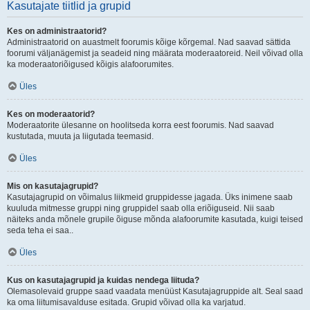
Kasutajate tiitlid ja grupid
Kes on administraatorid?
Administraatorid on auastmelt foorumis kõige kõrgemal. Nad saavad sättida
foorumi väljanägemist ja seadeid ning määrata moderaatoreid. Neil võivad olla
ka moderaatoriõigused kõigis alafoorumites.
Üles
Kes on moderaatorid?
Moderaatorite ülesanne on hoolitseda korra eest foorumis. Nad saavad
kustutada, muuta ja liigutada teemasid.
Üles
Mis on kasutajagrupid?
Kasutajagrupid on võimalus liikmeid gruppidesse jagada. Üks inimene saab
kuuluda mitmesse gruppi ning gruppidel saab olla eriõiguseid. Nii saab
näiteks anda mõnele grupile õiguse mõnda alafoorumite kasutada, kuigi teised
seda teha ei saa..
Üles
Kus on kasutajagrupid ja kuidas nendega liituda?
Olemasolevaid gruppe saad vaadata menüüst Kasutajagruppide alt. Seal saad
ka oma liitumisavalduse esitada. Grupid võivad olla ka varjatud.