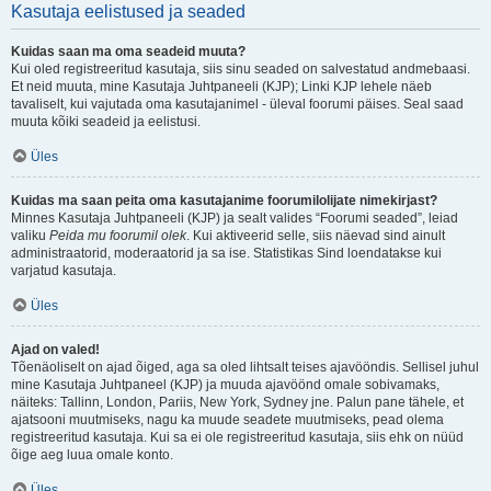
Kasutaja eelistused ja seaded
Kuidas saan ma oma seadeid muuta?
Kui oled registreeritud kasutaja, siis sinu seaded on salvestatud andmebaasi.
Et neid muuta, mine Kasutaja Juhtpaneeli (KJP); Linki KJP lehele näeb
tavaliselt, kui vajutada oma kasutajanimel - üleval foorumi päises. Seal saad
muuta kõiki seadeid ja eelistusi.
Üles
Kuidas ma saan peita oma kasutajanime foorumilolijate nimekirjast?
Minnes Kasutaja Juhtpaneeli (KJP) ja sealt valides “Foorumi seaded”, leiad
valiku
Peida mu foorumil olek
. Kui aktiveerid selle, siis näevad sind ainult
administraatorid, moderaatorid ja sa ise. Statistikas Sind loendatakse kui
varjatud kasutaja.
Üles
Ajad on valed!
Tõenäoliselt on ajad õiged, aga sa oled lihtsalt teises ajavööndis. Sellisel juhul
mine Kasutaja Juhtpaneel (KJP) ja muuda ajavöönd omale sobivamaks,
näiteks: Tallinn, London, Pariis, New York, Sydney jne. Palun pane tähele, et
ajatsooni muutmiseks, nagu ka muude seadete muutmiseks, pead olema
registreeritud kasutaja. Kui sa ei ole registreeritud kasutaja, siis ehk on nüüd
õige aeg luua omale konto.
Üles