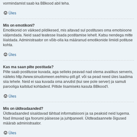
vormindamist saab ka BBkood abil teha.
Üles
Mis on emotikoni?
Emotikonid on väiksed pildikesed, mis aitavad sul postituses oma emotsioone
väljendada. Neid saad teatesse lisada postitamise lehelt. Katsu nendega mitte
liialdada. Administraator on võib-olla ka määranud emotikonide limiidi potituse
kohta.
Üles
Kas ma saan pilte postitada?
Pilte saab postitusse kuvada, aga selleks peavad nad olema avalikus serveris,
näiteks http://www.sinudomeen.ee/minu-pilt.gif. või sa pead need üles laadima
siia lehele. Neid ei saa kuvada oma arvutist (kui see pole server) ja samuti
parooliga kaitstud kohtadest. Piltide lisamiseks kasuta BBkood'i.
Üles
Mis on üldteadaanded?
Üldteadaanded sisaldavad tähtsat informatsiooni ja sa peaksid neid lugema.
Nad ilmuvad iga foorumi päisesse ja juhtpaneeli. Üldteadaannete õigused
määrab administraator.
Üles