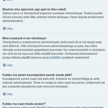
Muutsin oma ajatsooni, aga ajad on ikka valed!
Sellisel juhul on tõenäoliselt tegemist suveajale üleminekuga. Teatud kuudel
võivad esineda selle tõttu väiksed nihked kellaajas. Palun teavita probleemist
administraatorit.
Üles
Minu emakeelt ei ole nimekirjas!
Tõenäoliselt ei installeerinud administraator seda keelt või ei ole keegi seda
veel tõlkinud. Võta ühendust foorumi administraatoriga ja palu, kas oleks
võimalik antud keelefail paigaldada foorumile. Kui antud keelefaili ei eksisteeri,
siis võid ka ise luua uue tõlke phpBB foorumile. Rohkemat informatsiooni
kuidas tõlkida phpBB tarkvara leiad
phpBB
® ametlikult veebilehelt.
Üles
Kuidas ma panen kasutajanime juurde omale pildi?
Kasutajanime juures saab olla kaks pilti. Esimene on seotud tiitliga ja selle
määrab administraator. Teine on avatar ja selle saad ise panna
Juhtpaneel
i alt
(kui avataride kasutamine pole foorumis keelatud).
Üles
Kuidas ma saan lisada avatari?
Sinu kasutaja juhtpaneeli “Profiili” lehel saad kasutada ühte neljast meetodist,