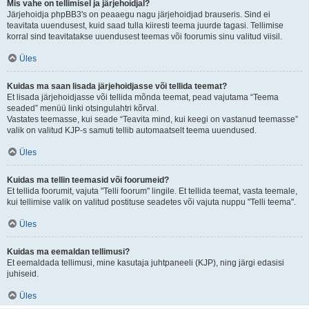
Mis vahe on tellimisel ja järjehoidjal?
Järjehoidja phpBB3's on peaaegu nagu järjehoidjad brauseris. Sind ei
teavitata uuendusest, kuid saad tulla kiiresti teema juurde tagasi. Tellimise
korral sind teavitatakse uuendusest teemas või foorumis sinu valitud viisil.
Üles
Kuidas ma saan lisada järjehoidjasse või tellida teemat?
Et lisada järjehoidjasse või tellida mõnda teemat, pead vajutama “Teema
seaded” menüü linki otsingulahtri kõrval.
Vastates teemasse, kui seade “Teavita mind, kui keegi on vastanud teemasse”
valik on valitud KJP-s samuti tellib automaatselt teema uuendused.
Üles
Kuidas ma tellin teemasid või foorumeid?
Et tellida foorumit, vajuta "Telli foorum" lingile. Et tellida teemat, vasta teemale,
kui tellimise valik on valitud postituse seadetes või vajuta nuppu "Telli teema".
Üles
Kuidas ma eemaldan tellimusi?
Et eemaldada tellimusi, mine kasutaja juhtpaneeli (KJP), ning järgi edasisi
juhiseid.
Üles