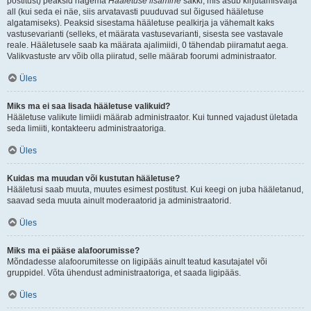
postitust) peaksid nägema
Hääletuse lisamine
sakki, mis asub kirjutamisvälja
all (kui seda ei näe, siis arvatavasti puuduvad sul õigused hääletuse
algatamiseks). Peaksid sisestama hääletuse pealkirja ja vähemalt kaks
vastusevarianti (selleks, et määrata vastusevarianti, sisesta see vastavale
reale. Hääletusele saab ka määrata ajalimiidi, 0 tähendab piiramatut aega.
Valikvastuste arv võib olla piiratud, selle määrab foorumi administraator.
Üles
Miks ma ei saa lisada hääletuse valikuid?
Hääletuse valikute limiidi määrab administraator. Kui tunned vajadust ületada
seda limiiti, kontakteeru administraatoriga.
Üles
Kuidas ma muudan või kustutan hääletuse?
Hääletusi saab muuta, muutes esimest postitust. Kui keegi on juba hääletanud,
saavad seda muuta ainult moderaatorid ja administraatorid.
Üles
Miks ma ei pääse alafoorumisse?
Mõndadesse alafoorumitesse on ligipääs ainult teatud kasutajatel või
gruppidel. Võta ühendust administraatoriga, et saada ligipääs.
Üles