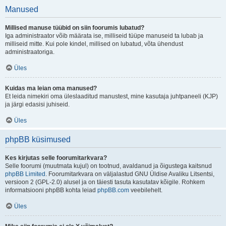
Manused
Millised manuse tüübid on siin foorumis lubatud?
Iga administraator võib määrata ise, milliseid tüüpe manuseid ta lubab ja
milliseid mitte. Kui pole kindel, millised on lubatud, võta ühendust
administraatoriga.
Üles
Kuidas ma leian oma manused?
Et leida nimekiri oma üleslaaditud manustest, mine kasutaja juhtpaneeli (KJP)
ja järgi edasisi juhiseid.
Üles
phpBB küsimused
Kes kirjutas selle foorumitarkvara?
Selle foorumi (muutmata kujul) on tootnud, avaldanud ja õigustega kaitsnud
phpBB Limited
. Foorumitarkvara on väljalastud GNU Üldise Avaliku Litsentsi,
versioon 2 (GPL-2.0) alusel ja on täiesti tasuta kasutatav kõigile. Rohkem
informatsiooni phpBB kohta leiad
phpBB.com
veebilehelt.
Üles