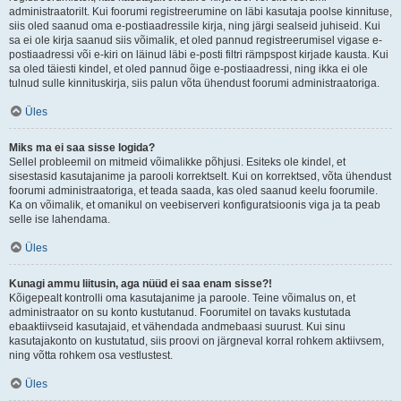
administraatorilt. Kui foorumi registreerumine on läbi kasutaja poolse kinnituse,
siis oled saanud oma e-postiaadressile kirja, ning järgi sealseid juhiseid. Kui
sa ei ole kirja saanud siis võimalik, et oled pannud registreerumisel vigase e-
postiaadressi või e-kiri on läinud läbi e-posti filtri rämpspost kirjade kausta. Kui
sa oled täiesti kindel, et oled pannud õige e-postiaadressi, ning ikka ei ole
tulnud sulle kinnituskirja, siis palun võta ühendust foorumi administraatoriga.
Üles
Miks ma ei saa sisse logida?
Sellel probleemil on mitmeid võimalikke põhjusi. Esiteks ole kindel, et
sisestasid kasutajanime ja parooli korrektselt. Kui on korrektsed, võta ühendust
foorumi administraatoriga, et teada saada, kas oled saanud keelu foorumile.
Ka on võimalik, et omanikul on veebiserveri konfiguratsioonis viga ja ta peab
selle ise lahendama.
Üles
Kunagi ammu liitusin, aga nüüd ei saa enam sisse?!
Kõigepealt kontrolli oma kasutajanime ja paroole. Teine võimalus on, et
administraator on su konto kustutanud. Foorumitel on tavaks kustutada
ebaaktiivseid kasutajaid, et vähendada andmebaasi suurust. Kui sinu
kasutajakonto on kustutatud, siis proovi on järgneval korral rohkem aktiivsem,
ning võtta rohkem osa vestlustest.
Üles