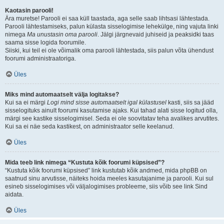
Kaotasin parooli!
Ära muretse! Parooli ei saa küll taastada, aga selle saab lihtsasi lähtestada.
Parooli lähtestamiseks, palun külasta sisselogimise lehekülge, ning vajuta linki
nimega
Ma unustasin oma parooli
. Jälgi järgnevaid juhiseid ja peaksidki taas
saama sisse logida foorumile.
Siiski, kui teil ei ole võimalik oma parooli lähtestada, siis palun võta ühendust
foorumi administraatoriga.
Üles
Miks mind automaatselt välja logitakse?
Kui sa ei märgi
Logi mind sisse automaatselt igal külastusel
kasti, siis sa jääd
sisselogituks ainult foorumi kasutamise ajaks. Kui tahad alati sisse logitud olla,
märgi see kastike sisselogimisel. Seda ei ole soovitatav teha avalikes arvutites.
Kui sa ei näe seda kastikest, on administraator selle keelanud.
Üles
Mida teeb link nimega “Kustuta kõik foorumi küpsised”?
“Kustuta kõik foorumi küpsised” link kustutab kõik andmed, mida phpBB on
saatnud sinu arvutisse, näiteks hoida meeles kasutajanime ja parooli. Kui sul
esineb sisselogimises või väljalogimises probleeme, siis võib see link Sind
aidata.
Üles