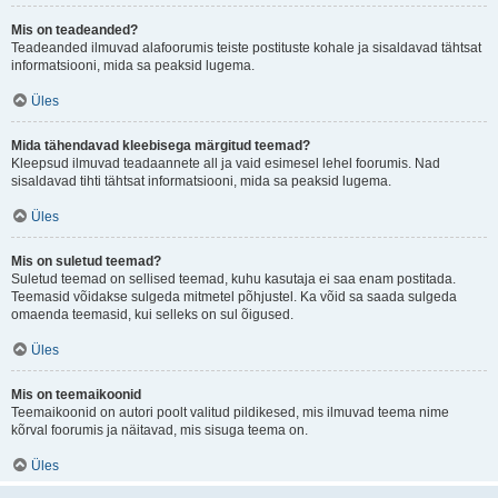
Mis on teadeanded?
Teadeanded ilmuvad alafoorumis teiste postituste kohale ja sisaldavad tähtsat
informatsiooni, mida sa peaksid lugema.
Üles
Mida tähendavad kleebisega märgitud teemad?
Kleepsud ilmuvad teadaannete all ja vaid esimesel lehel foorumis. Nad
sisaldavad tihti tähtsat informatsiooni, mida sa peaksid lugema.
Üles
Mis on suletud teemad?
Suletud teemad on sellised teemad, kuhu kasutaja ei saa enam postitada.
Teemasid võidakse sulgeda mitmetel põhjustel. Ka võid sa saada sulgeda
omaenda teemasid, kui selleks on sul õigused.
Üles
Mis on teemaikoonid
Teemaikoonid on autori poolt valitud pildikesed, mis ilmuvad teema nime
kõrval foorumis ja näitavad, mis sisuga teema on.
Üles