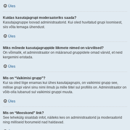
Üles
Kuidas kasutajagrupi moderaatoriks saada?
Kasutajagruppe loovad administraatorid. Kui oled huvitatud grupi loomisest,
siis võta temaga ühendust.
Üles
Miks mõnede kasutajagruppide liikmete nimed on värvilised?
On võimalik, et administraator on määranud gruppidele omad värvid, et neid
kergemini eristada.
Üles
Mis on “Vaikimisi grupp”?
Kui sa oled liige enamas kui ühes kasutajagrupis, on vaikimisi grupp see,
millise grupi värvi sinu nimi ilmub ja mille tiitel sul profiilis on. Administraator on
võib-olla lubanud sul vaikimisi gruppi muuta.
Üles
Mis on “Meeskond” link?
See lehekülg sisaldab infot, näiteks kes on administraatorid ja moderaatorid
ning milliseid foorumeid nad haldavad.