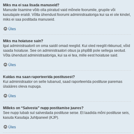
Miks ma ei saa lisada manuseid?
Manuste lisamine võib olla piiratud vaid mõnele foorumile, grupile või
kasutajale eraldi. Võtta ühendust foorumi administraatoriga kui sa ei ole kindel,
miks ei saa postitada manuseid.
Üles
Miks ma hoiatuse sain?
Igal administraatoril on oma saidil omad reeglid. Kui oled reeglit rikkunud, võid
saada hoiatuse. See on administraatori otsus ja phpBB pole sellega seotud.
Võta ühendust administraatoriga, kui sa ei tea, mille eest hoiatuse said.
Üles
Kuidas ma saan raporteerida postitusest?
Kui administraator on selle lubanud, saad raporteerida postituse paremas
ülaääres oleva nupuga.
Üles
Milleks on “Salvesta” nupp postitamise juures?
See nupp lubab sul salvestada postituse seise. Et laadida mõni postituse seis,
kasuta Kasutaja Juhtpaneel (KJP).
Üles