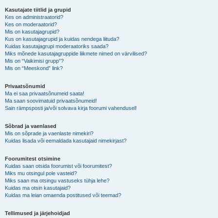
Kasutajate tiitlid ja grupid
Kes on administraatorid?
Kes on moderaatorid?
Mis on kasutajagrupid?
Kus on kasutajagrupid ja kuidas nendega liituda?
Kuidas kasutajagrupi moderaatoriks saada?
Miks mõnede kasutajagruppide liikmete nimed on värvilised?
Mis on “Vaikimisi grupp”?
Mis on “Meeskond” link?
Privaatsõnumid
Ma ei saa privaatsõnumeid saata!
Ma saan soovimatuid privaatsõnumeid!
Sain rämpsposti ja/või solvava kirja foorumi vahendusel!
Sõbrad ja vaenlased
Mis on sõprade ja vaenlaste nimekiri?
Kuidas lisada või eemaldada kasutajaid nimekirjast?
Foorumitest otsimine
Kuidas saan otsida foorumist või foorumitest?
Miks mu otsingul pole vasteid?
Miks saan ma otsingu vastuseks tühja lehe?
Kuidas ma otsin kasutajaid?
Kuidas ma leian omaenda postitused või teemad?
Tellimused ja järjehoidjad