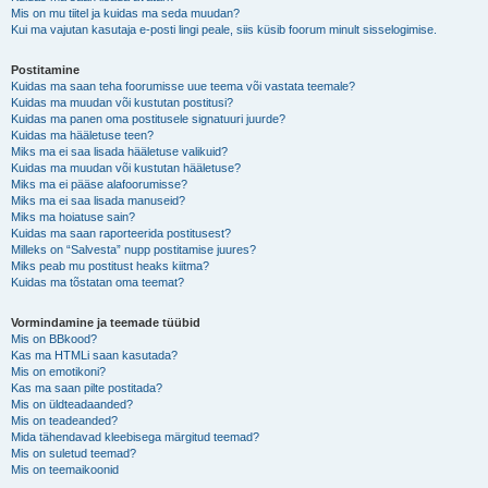
Mis on mu tiitel ja kuidas ma seda muudan?
Kui ma vajutan kasutaja e-posti lingi peale, siis küsib foorum minult sisselogimise.
Postitamine
Kuidas ma saan teha foorumisse uue teema või vastata teemale?
Kuidas ma muudan või kustutan postitusi?
Kuidas ma panen oma postitusele signatuuri juurde?
Kuidas ma hääletuse teen?
Miks ma ei saa lisada hääletuse valikuid?
Kuidas ma muudan või kustutan hääletuse?
Miks ma ei pääse alafoorumisse?
Miks ma ei saa lisada manuseid?
Miks ma hoiatuse sain?
Kuidas ma saan raporteerida postitusest?
Milleks on “Salvesta” nupp postitamise juures?
Miks peab mu postitust heaks kiitma?
Kuidas ma tõstatan oma teemat?
Vormindamine ja teemade tüübid
Mis on BBkood?
Kas ma HTMLi saan kasutada?
Mis on emotikoni?
Kas ma saan pilte postitada?
Mis on üldteadaanded?
Mis on teadeanded?
Mida tähendavad kleebisega märgitud teemad?
Mis on suletud teemad?
Mis on teemaikoonid