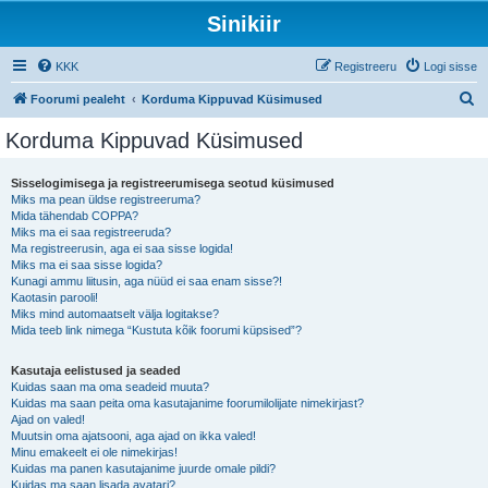
Sinikiir
KKK
Registreeru
Logi sisse
O
Foorumi pealeht
Korduma Kippuvad Küsimused
t
Korduma Kippuvad Küsimused
s
i
Sisselogimisega ja registreerumisega seotud küsimused
Miks ma pean üldse registreeruma?
Mida tähendab COPPA?
Miks ma ei saa registreeruda?
Ma registreerusin, aga ei saa sisse logida!
Miks ma ei saa sisse logida?
Kunagi ammu liitusin, aga nüüd ei saa enam sisse?!
Kaotasin parooli!
Miks mind automaatselt välja logitakse?
Mida teeb link nimega “Kustuta kõik foorumi küpsised”?
Kasutaja eelistused ja seaded
Kuidas saan ma oma seadeid muuta?
Kuidas ma saan peita oma kasutajanime foorumilolijate nimekirjast?
Ajad on valed!
Muutsin oma ajatsooni, aga ajad on ikka valed!
Minu emakeelt ei ole nimekirjas!
Kuidas ma panen kasutajanime juurde omale pildi?
Kuidas ma saan lisada avatari?