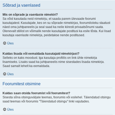
Sõbrad ja vaenlased
Mis on sõprade ja vaenlaste nimekiri?
Sa võid kasutada neid nimekirju, et saada parem ülevaade foorumi
kasutajatest. Kasutajate, kes on su sõprade nimekirjas, foorumiloleku staatust
näed oma juhtpaneelis ja seal saad ka neile kiiresti privaatsõnumi saata.
Olenevalt stiilist on võimalik nende kasutajate postitusi ka esile tõsta. Kui lisad
kasutaja vaenlaste nimekirja, peidetakse nende postitused.
Üles
Kuidas lisada või eemaldada kasutajaid nimekirjast?
Selleks on kaks moodust. Iga kasutaja profiilis on link ühte nimekirja
lisamiseks. Lisaks saad ka juhtpaneelis nime sisestades lisada nimekirja.
Saad samalt lehelt ka eemaldada.
Üles
Foorumitest otsimine
Kuidas saan otsida foorumist või foorumitest?
Sisesta sõna otsinguväljale teemas, foorumis või esilehel. Täiendatud otsingu
saad teemas või foorumis "Täiendatud otsingu" linki vajutades.
Üles