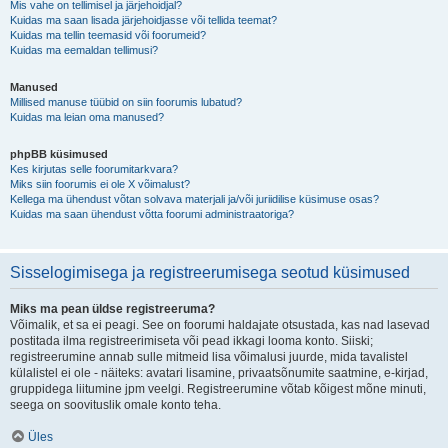
Mis vahe on tellimisel ja järjehoidjal?
Kuidas ma saan lisada järjehoidjasse või tellida teemat?
Kuidas ma tellin teemasid või foorumeid?
Kuidas ma eemaldan tellimusi?
Manused
Millised manuse tüübid on siin foorumis lubatud?
Kuidas ma leian oma manused?
phpBB küsimused
Kes kirjutas selle foorumitarkvara?
Miks siin foorumis ei ole X võimalust?
Kellega ma ühendust võtan solvava materjali ja/või juriidilise küsimuse osas?
Kuidas ma saan ühendust võtta foorumi administraatoriga?
Sisselogimisega ja registreerumisega seotud küsimused
Miks ma pean üldse registreeruma?
Võimalik, et sa ei peagi. See on foorumi haldajate otsustada, kas nad lasevad
postitada ilma registreerimiseta või pead ikkagi looma konto. Siiski;
registreerumine annab sulle mitmeid lisa võimalusi juurde, mida tavalistel
külalistel ei ole - näiteks: avatari lisamine, privaatsõnumite saatmine, e-kirjad,
gruppidega liitumine jpm veelgi. Registreerumine võtab kõigest mõne minuti,
seega on soovituslik omale konto teha.
Üles