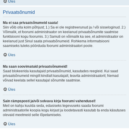
Üles
Privaatsõnumid
Ma ei saa privaatsõnumeid saata!
Siin võib olla kolm põhjust; 1.) Sa ei ole registreerunud ja / või sisseloginud. 2.)
Võimalik, et foorumi administraator on keelanud privaatsõnumite saatmise
funktsiooni kogu foorumis. 3.) Samuti on võimalik ka see, et administraator on
keelanud just Sinul saata privaatsõnumeid. Rohkema informatsiooni
saamiseks tuleks pöörduda foorumi administraatori poole.
Üles
Ma saan soovimatuid privaatsõnumeid!
Saad blokeerida kasutajaid privaatsõnumid, kasutades reegleid. Kui saad
privaatsõnumeid mingilt kindlalt kasutajalt, teavita administraatorit; Nemad
võivad keelata sellel kasutajal sõnumite saatmise.
Üles
Sain rämpsposti ja/või solvava kirja foorumi vahendusel!
Meil on kahju kuulda seda, edasiseks tegevuseks saada foorumi
administraatorile koopia kogu kirjast ja loodetavasti kasutab ta enda käsutuses
olevaid meetmeid selle lõpetamiseks.
Üles