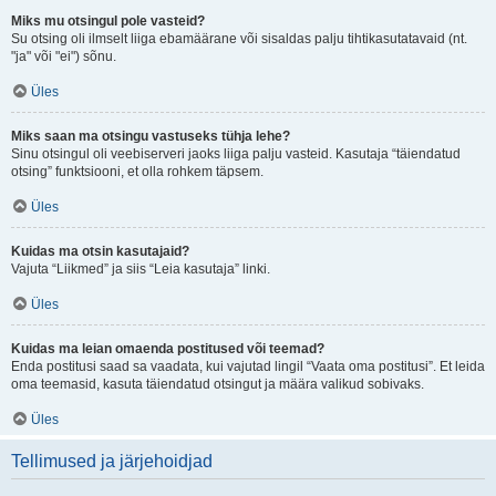
Miks mu otsingul pole vasteid?
Su otsing oli ilmselt liiga ebamäärane või sisaldas palju tihtikasutatavaid (nt.
"ja" või "ei") sõnu.
Üles
Miks saan ma otsingu vastuseks tühja lehe?
Sinu otsingul oli veebiserveri jaoks liiga palju vasteid. Kasutaja “täiendatud
otsing” funktsiooni, et olla rohkem täpsem.
Üles
Kuidas ma otsin kasutajaid?
Vajuta “Liikmed” ja siis “Leia kasutaja” linki.
Üles
Kuidas ma leian omaenda postitused või teemad?
Enda postitusi saad sa vaadata, kui vajutad lingil “Vaata oma postitusi”. Et leida
oma teemasid, kasuta täiendatud otsingut ja määra valikud sobivaks.
Üles
Tellimused ja järjehoidjad