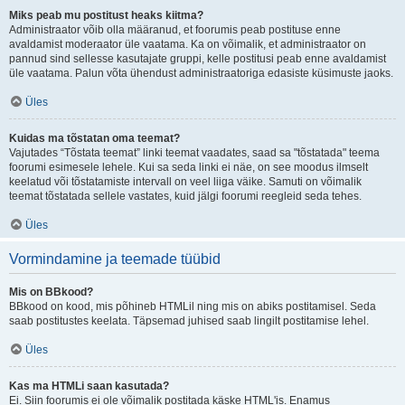
Miks peab mu postitust heaks kiitma?
Administraator võib olla määranud, et foorumis peab postituse enne
avaldamist moderaator üle vaatama. Ka on võimalik, et administraator on
pannud sind sellesse kasutajate gruppi, kelle postitusi peab enne avaldamist
üle vaatama. Palun võta ühendust administraatoriga edasiste küsimuste jaoks.
Üles
Kuidas ma tõstatan oma teemat?
Vajutades “Tõstata teemat” linki teemat vaadates, saad sa "tõstatada" teema
foorumi esimesele lehele. Kui sa seda linki ei näe, on see moodus ilmselt
keelatud või tõstatamiste intervall on veel liiga väike. Samuti on võimalik
teemat tõstatada sellele vastates, kuid jälgi foorumi reegleid seda tehes.
Üles
Vormindamine ja teemade tüübid
Mis on BBkood?
BBkood on kood, mis põhineb HTMLil ning mis on abiks postitamisel. Seda
saab postitustes keelata. Täpsemad juhised saab lingilt postitamise lehel.
Üles
Kas ma HTMLi saan kasutada?
Ei. Siin foorumis ei ole võimalik postitada käske HTML'is. Enamus