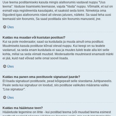
Uue teema postitamiseks kasuta mingis alafoorumis vastavat nuppu "Uus
teema". Vastuse lisamiseks teemasse, vajuta "Vasta" nuppu. Võimalik, et sul on
esmalt vaja registreerida kasutajaks, et saaksid seda toimi. Nimekirja oma
õigustest igas alafoorumis näed all olevas jaluses, näiteks: Sa saad teha uusi
teemasid siin foorumis, Sa saad postitada siin foorumis manuseid, jne.
Üles
Kuidas ma muudan või kustutan postitusi?
Kui sa pole moderaator, saad sa kustutada ja muuta ainult oma postitusi.
Muutmiseks kasuta postituse kõrval olevat nuppu. Kui keegi on su teatele
vastanud, sa seda enam kustutada ei saa ja muutes tuleb teate alla kiri selle
kohta, millal sa seda viimati muutsid. Moderaatorite muutmisest enamasti märki
ei jää, kuid nad võivad selle omal soovil lisada.
Üles
Kuidas ma panen oma postitusele signatuuri juurde?
Et lisada signatuuri postitusele, pead kõigepealt selle sisestama Juhtpaneelis.
Peale seda kui signatuur on loodud, siis postituse valikutes määrama valiku
"Lisa signatuur"
.
Üles
Kuidas ma hääletuse teen?
Hääletuste tegemine on lihte - kui postitad teema (või muudad teema esimest