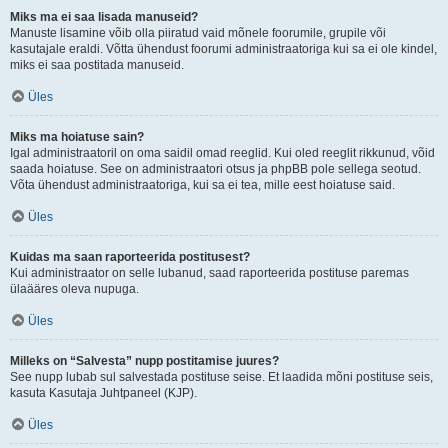
Miks ma ei saa lisada manuseid?
Manuste lisamine võib olla piiratud vaid mõnele foorumile, grupile või
kasutajale eraldi. Võtta ühendust foorumi administraatoriga kui sa ei ole kindel,
miks ei saa postitada manuseid.
Üles
Miks ma hoiatuse sain?
Igal administraatoril on oma saidil omad reeglid. Kui oled reeglit rikkunud, võid
saada hoiatuse. See on administraatori otsus ja phpBB pole sellega seotud.
Võta ühendust administraatoriga, kui sa ei tea, mille eest hoiatuse said.
Üles
Kuidas ma saan raporteerida postitusest?
Kui administraator on selle lubanud, saad raporteerida postituse paremas
ülaääres oleva nupuga.
Üles
Milleks on “Salvesta” nupp postitamise juures?
See nupp lubab sul salvestada postituse seise. Et laadida mõni postituse seis,
kasuta Kasutaja Juhtpaneel (KJP).
Üles