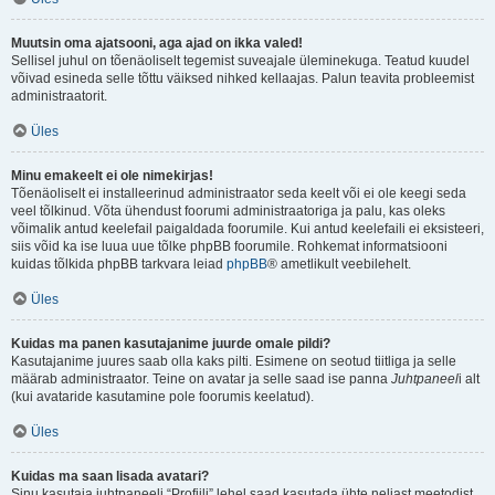
Muutsin oma ajatsooni, aga ajad on ikka valed!
Sellisel juhul on tõenäoliselt tegemist suveajale üleminekuga. Teatud kuudel
võivad esineda selle tõttu väiksed nihked kellaajas. Palun teavita probleemist
administraatorit.
Üles
Minu emakeelt ei ole nimekirjas!
Tõenäoliselt ei installeerinud administraator seda keelt või ei ole keegi seda
veel tõlkinud. Võta ühendust foorumi administraatoriga ja palu, kas oleks
võimalik antud keelefail paigaldada foorumile. Kui antud keelefaili ei eksisteeri,
siis võid ka ise luua uue tõlke phpBB foorumile. Rohkemat informatsiooni
kuidas tõlkida phpBB tarkvara leiad
phpBB
® ametlikult veebilehelt.
Üles
Kuidas ma panen kasutajanime juurde omale pildi?
Kasutajanime juures saab olla kaks pilti. Esimene on seotud tiitliga ja selle
määrab administraator. Teine on avatar ja selle saad ise panna
Juhtpaneel
i alt
(kui avataride kasutamine pole foorumis keelatud).
Üles
Kuidas ma saan lisada avatari?
Sinu kasutaja juhtpaneeli “Profiili” lehel saad kasutada ühte neljast meetodist,