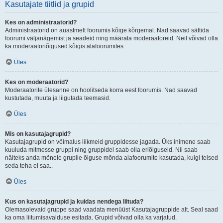
Kasutajate tiitlid ja grupid
Kes on administraatorid?
Administraatorid on auastmelt foorumis kõige kõrgemal. Nad saavad sättida
foorumi väljanägemist ja seadeid ning määrata moderaatoreid. Neil võivad olla
ka moderaatoriõigused kõigis alafoorumites.
Üles
Kes on moderaatorid?
Moderaatorite ülesanne on hoolitseda korra eest foorumis. Nad saavad
kustutada, muuta ja liigutada teemasid.
Üles
Mis on kasutajagrupid?
Kasutajagrupid on võimalus liikmeid gruppidesse jagada. Üks inimene saab
kuuluda mitmesse gruppi ning gruppidel saab olla eriõiguseid. Nii saab
näiteks anda mõnele grupile õiguse mõnda alafoorumite kasutada, kuigi teised
seda teha ei saa..
Üles
Kus on kasutajagrupid ja kuidas nendega liituda?
Olemasolevaid gruppe saad vaadata menüüst Kasutajagruppide alt. Seal saad
ka oma liitumisavalduse esitada. Grupid võivad olla ka varjatud.