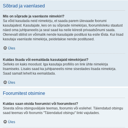
Sõbrad ja vaenlased
Mis on sõprade ja vaenlaste nimekiri?
Sa võid kasutada neid nimekirju, et saada parem ülevaade foorumi
kasutajatest. Kasutajate, kes on su sõprade nimekirjas, foorumiloleku staatust
näed oma juhtpaneelis ja seal saad ka neile kiiresti privaatsõnumi saata.
Olenevalt stiilist on võimalik nende kasutajate postitusi ka esile tõsta. Kui lisad
kasutaja vaenlaste nimekirja, peidetakse nende postitused.
Üles
Kuidas lisada või eemaldada kasutajaid nimekirjast?
Selleks on kaks moodust. Iga kasutaja profiilis on link ühte nimekirja
lisamiseks. Lisaks saad ka juhtpaneelis nime sisestades lisada nimekirja.
Saad samalt lehelt ka eemaldada.
Üles
Foorumitest otsimine
Kuidas saan otsida foorumist või foorumitest?
Sisesta sõna otsinguväljale teemas, foorumis või esilehel. Täiendatud otsingu
saad teemas või foorumis "Täiendatud otsingu" linki vajutades.
Üles