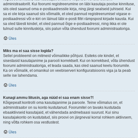
administraatorilt. Kui foorumi registreerumine on läbi kasutaja poolse kinnituse,
siis oled saanud oma e-postiaadressile kirja, ning järgi sealseid juhiseid. Kui
sa ei ole kirja saanud siis võimalik, et oled pannud registreerumisel vigase e-
postiaadressi või e-kiri on läinud läbi e-posti filtri rämpspost kirjade kausta. Kui
sa oled täiesti kindel, et oled pannud õige e-postiaadressi, ning ikka ei ole
tulnud sulle kinnituskirja, siis palun võta ühendust foorumi administraatoriga.
Üles
Miks ma ei saa sisse logida?
Sellel probleemil on mitmeid võimalikke põhjusi. Esiteks ole kindel, et
sisestasid kasutajanime ja parooli korrektselt. Kui on korrektsed, võta ühendust
foorumi administraatoriga, et teada saada, kas oled saanud keelu foorumile.
Ka on võimalik, et omanikul on veebiserveri konfiguratsioonis viga ja ta peab
selle ise lahendama.
Üles
Kunagi ammu liitusin, aga nüüd ei saa enam sisse?!
Kõigepealt kontrolli oma kasutajanime ja paroole. Teine võimalus on, et
administraator on su konto kustutanud. Foorumitel on tavaks kustutada
ebaaktiivseid kasutajaid, et vähendada andmebaasi suurust. Kui sinu
kasutajakonto on kustutatud, siis proovi on järgneval korral rohkem aktiivsem,
ning võtta rohkem osa vestlustest.
Üles