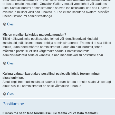
et lisada omale avataripilt: Gravatar, Gallery, mujalt veebilehelt või laadides
üles. Samuti foorumi administraatorid saavad ise otsustada, kas nad lubavad
avatare ja millisel viisil nad lubavad. Kui sa ei saa kasutada avatare, siis võta
ühendust foorumi administraatoriga..
Üles
Mis on mu tiitel ja kuidas ma seda muudan?
Tiitlid näitavad, mitu postitust oled teinud või identfitseerivad kindlaid
kasutajaid, näiteks moderaatoreid ja administraatoreid. Enamasti ei saa tiitleid
muuta, kuna need määrab administraator. Palun ära riku foorumit, tehes
mõttetuid postitusi, et tiitlit kõrgemaks saada. Enamik foorumite
administraatoreid seda ei kannata ja nad madaldavad su postituste arvu.
Üles
Kui ma vajutan kasutaja e-posti lingi peale, siis küsib foorum minult
sisselogimise.
Ainult registreeritud kasutajad saavad foorumi kaudu e-maile saata. Ja sedagi
ainult siis, kui administraator on selle võimaluse lubanud.
Üles
Postitamine
Kuidas ma saan teha foorumisse uue teema või vastata teemale?