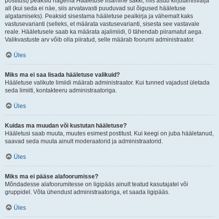
postitust) peaksid nägema
Hääletuse lisamine
sakki, mis asub kirjutamisvälja
all (kui seda ei näe, siis arvatavasti puuduvad sul õigused hääletuse
algatamiseks). Peaksid sisestama hääletuse pealkirja ja vähemalt kaks
vastusevarianti (selleks, et määrata vastusevarianti, sisesta see vastavale
reale. Hääletusele saab ka määrata ajalimiidi, 0 tähendab piiramatut aega.
Valikvastuste arv võib olla piiratud, selle määrab foorumi administraator.
Üles
Miks ma ei saa lisada hääletuse valikuid?
Hääletuse valikute limiidi määrab administraator. Kui tunned vajadust ületada
seda limiiti, kontakteeru administraatoriga.
Üles
Kuidas ma muudan või kustutan hääletuse?
Hääletusi saab muuta, muutes esimest postitust. Kui keegi on juba hääletanud,
saavad seda muuta ainult moderaatorid ja administraatorid.
Üles
Miks ma ei pääse alafoorumisse?
Mõndadesse alafoorumitesse on ligipääs ainult teatud kasutajatel või
gruppidel. Võta ühendust administraatoriga, et saada ligipääs.
Üles