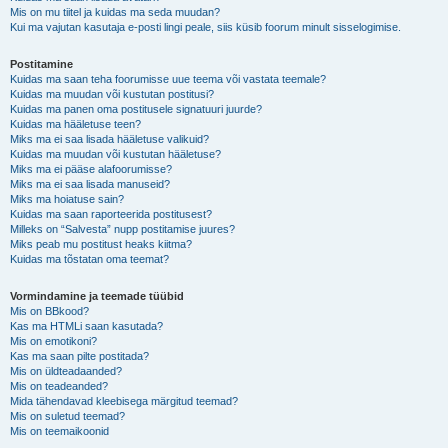
Mis on mu tiitel ja kuidas ma seda muudan?
Kui ma vajutan kasutaja e-posti lingi peale, siis küsib foorum minult sisselogimise.
Postitamine
Kuidas ma saan teha foorumisse uue teema või vastata teemale?
Kuidas ma muudan või kustutan postitusi?
Kuidas ma panen oma postitusele signatuuri juurde?
Kuidas ma hääletuse teen?
Miks ma ei saa lisada hääletuse valikuid?
Kuidas ma muudan või kustutan hääletuse?
Miks ma ei pääse alafoorumisse?
Miks ma ei saa lisada manuseid?
Miks ma hoiatuse sain?
Kuidas ma saan raporteerida postitusest?
Milleks on “Salvesta” nupp postitamise juures?
Miks peab mu postitust heaks kiitma?
Kuidas ma tõstatan oma teemat?
Vormindamine ja teemade tüübid
Mis on BBkood?
Kas ma HTMLi saan kasutada?
Mis on emotikoni?
Kas ma saan pilte postitada?
Mis on üldteadaanded?
Mis on teadeanded?
Mida tähendavad kleebisega märgitud teemad?
Mis on suletud teemad?
Mis on teemaikoonid