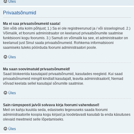
Üles
Privaatsõnumid
Ma ei saa privaatsõnumeid saata!
Siin võib olla kolm põhjust; 1.) Sa ei ole registreerunud ja / või sisseloginud. 2.)
Võimalik, et foorumi administraator on keelanud privaatsõnumite saatmise
funktsiooni kogu foorumis. 3.) Samuti on võimalik ka see, et administraator on
keelanud just Sinul saata privaatsõnumeid. Rohkema informatsiooni
saamiseks tuleks pöörduda foorumi administraatori poole.
Üles
Ma saan soovimatuid privaatsõnumeid!
Saad blokeerida kasutajaid privaatsõnumid, kasutades reegleid. Kui saad
privaatsõnumeid mingilt kindlalt kasutajalt, teavita administraatorit; Nemad
võivad keelata sellel kasutajal sõnumite saatmise.
Üles
Sain rämpsposti ja/või solvava kirja foorumi vahendusel!
Meil on kahju kuulda seda, edasiseks tegevuseks saada foorumi
administraatorile koopia kogu kirjast ja loodetavasti kasutab ta enda käsutuses
olevaid meetmeid selle lõpetamiseks.
Üles