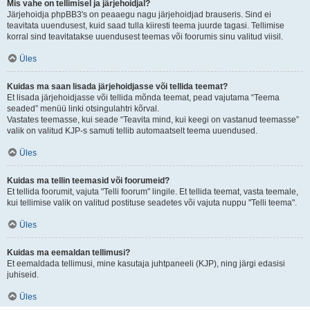
Mis vahe on tellimisel ja järjehoidjal?
Järjehoidja phpBB3's on peaaegu nagu järjehoidjad brauseris. Sind ei
teavitata uuendusest, kuid saad tulla kiiresti teema juurde tagasi. Tellimise
korral sind teavitatakse uuendusest teemas või foorumis sinu valitud viisil.
Üles
Kuidas ma saan lisada järjehoidjasse või tellida teemat?
Et lisada järjehoidjasse või tellida mõnda teemat, pead vajutama “Teema
seaded” menüü linki otsingulahtri kõrval.
Vastates teemasse, kui seade “Teavita mind, kui keegi on vastanud teemasse”
valik on valitud KJP-s samuti tellib automaatselt teema uuendused.
Üles
Kuidas ma tellin teemasid või foorumeid?
Et tellida foorumit, vajuta "Telli foorum" lingile. Et tellida teemat, vasta teemale,
kui tellimise valik on valitud postituse seadetes või vajuta nuppu "Telli teema".
Üles
Kuidas ma eemaldan tellimusi?
Et eemaldada tellimusi, mine kasutaja juhtpaneeli (KJP), ning järgi edasisi
juhiseid.
Üles