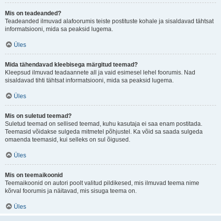
Mis on teadeanded?
Teadeanded ilmuvad alafoorumis teiste postituste kohale ja sisaldavad tähtsat
informatsiooni, mida sa peaksid lugema.
Üles
Mida tähendavad kleebisega märgitud teemad?
Kleepsud ilmuvad teadaannete all ja vaid esimesel lehel foorumis. Nad
sisaldavad tihti tähtsat informatsiooni, mida sa peaksid lugema.
Üles
Mis on suletud teemad?
Suletud teemad on sellised teemad, kuhu kasutaja ei saa enam postitada.
Teemasid võidakse sulgeda mitmetel põhjustel. Ka võid sa saada sulgeda
omaenda teemasid, kui selleks on sul õigused.
Üles
Mis on teemaikoonid
Teemaikoonid on autori poolt valitud pildikesed, mis ilmuvad teema nime
kõrval foorumis ja näitavad, mis sisuga teema on.
Üles