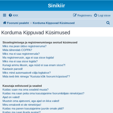
Sinikiir
KKK
Registreeru
Logi sisse
O
Foorumi pealeht
Korduma Kippuvad Küsimused
t
Korduma Kippuvad Küsimused
s
i
Sisselogimisega ja registreerumisega seotud küsimused
Miks ma pean üldse registreeruma?
Mida tähendab COPPA?
Miks ma ei saa registreeruda?
Ma registreerusin, aga ei saa sisse logida!
Miks ma ei saa sisse logida?
Kunagi ammu liitusin, aga nüüd ei saa enam sisse?!
Kaotasin parooli!
Miks mind automaatselt välja logitakse?
Mida teeb link nimega “Kustuta kõik foorumi küpsised”?
Kasutaja eelistused ja seaded
Kuidas saan ma oma seadeid muuta?
Kuidas ma saan peita oma kasutajanime foorumilolijate nimekirjast?
Ajad on valed!
Muutsin oma ajatsooni, aga ajad on ikka valed!
Minu emakeelt ei ole nimekirjas!
Kuidas ma panen kasutajanime juurde omale pildi?
Kuidas ma saan lisada avatari?