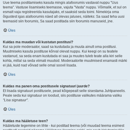
Uue teema postitamiseks kasuta mingis alafoorumis vastavat nuppu "Uus
teema". Vastuse lisamiseks teemasse, vajuta "Vasta" nuppu. Võimalik, et sul on
esmalt vaja registreerida kasutajaks, et saaksid seda toimi. Nimekirja oma
õigustest igas alafoorumis näed all olevas jaluses, näiteks: Sa saad teha uusi
teemasid siin foorumis, Sa saad postitada siin foorumis manuseid, jne.
Üles
Kuidas ma muudan või kustutan postitusi?
Kui sa pole moderaator, saad sa kustutada ja muuta ainult oma postitusi.
Muutmiseks kasuta postituse kõrval olevat nuppu. Kui keegi on su teatele
vastanud, sa seda enam kustutada ei saa ja muutes tuleb teate alla kiri selle
kohta, millal sa seda viimati muutsid. Moderaatorite muutmisest enamasti märki
ei jää, kuid nad võivad selle omal soovil lisada.
Üles
Kuidas ma panen oma postitusele signatuuri juurde?
Et lisada signatuuri postitusele, pead kõigepealt selle sisestama Juhtpaneelis.
Peale seda kui signatuur on loodud, siis postituse valikutes määrama valiku
"Lisa signatuur"
.
Üles
Kuidas ma hääletuse teen?
Hääletuste tegemine on lihte - kui postitad teema (või muudad teema esimest