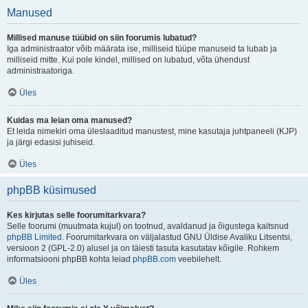
Manused
Millised manuse tüübid on siin foorumis lubatud?
Iga administraator võib määrata ise, milliseid tüüpe manuseid ta lubab ja
milliseid mitte. Kui pole kindel, millised on lubatud, võta ühendust
administraatoriga.
Üles
Kuidas ma leian oma manused?
Et leida nimekiri oma üleslaaditud manustest, mine kasutaja juhtpaneeli (KJP)
ja järgi edasisi juhiseid.
Üles
phpBB küsimused
Kes kirjutas selle foorumitarkvara?
Selle foorumi (muutmata kujul) on tootnud, avaldanud ja õigustega kaitsnud
phpBB Limited
. Foorumitarkvara on väljalastud GNU Üldise Avaliku Litsentsi,
versioon 2 (GPL-2.0) alusel ja on täiesti tasuta kasutatav kõigile. Rohkem
informatsiooni phpBB kohta leiad
phpBB.com
veebilehelt.
Üles