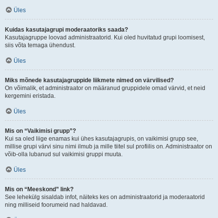
Üles
Kuidas kasutajagrupi moderaatoriks saada?
Kasutajagruppe loovad administraatorid. Kui oled huvitatud grupi loomisest,
siis võta temaga ühendust.
Üles
Miks mõnede kasutajagruppide liikmete nimed on värvilised?
On võimalik, et administraator on määranud gruppidele omad värvid, et neid
kergemini eristada.
Üles
Mis on “Vaikimisi grupp”?
Kui sa oled liige enamas kui ühes kasutajagrupis, on vaikimisi grupp see,
millise grupi värvi sinu nimi ilmub ja mille tiitel sul profiilis on. Administraator on
võib-olla lubanud sul vaikimisi gruppi muuta.
Üles
Mis on “Meeskond” link?
See lehekülg sisaldab infot, näiteks kes on administraatorid ja moderaatorid
ning milliseid foorumeid nad haldavad.