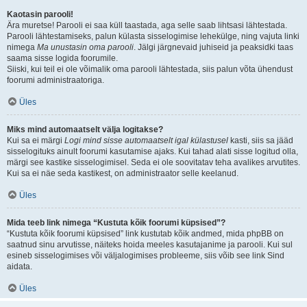
Kaotasin parooli!
Ära muretse! Parooli ei saa küll taastada, aga selle saab lihtsasi lähtestada.
Parooli lähtestamiseks, palun külasta sisselogimise lehekülge, ning vajuta linki
nimega
Ma unustasin oma parooli
. Jälgi järgnevaid juhiseid ja peaksidki taas
saama sisse logida foorumile.
Siiski, kui teil ei ole võimalik oma parooli lähtestada, siis palun võta ühendust
foorumi administraatoriga.
Üles
Miks mind automaatselt välja logitakse?
Kui sa ei märgi
Logi mind sisse automaatselt igal külastusel
kasti, siis sa jääd
sisselogituks ainult foorumi kasutamise ajaks. Kui tahad alati sisse logitud olla,
märgi see kastike sisselogimisel. Seda ei ole soovitatav teha avalikes arvutites.
Kui sa ei näe seda kastikest, on administraator selle keelanud.
Üles
Mida teeb link nimega “Kustuta kõik foorumi küpsised”?
“Kustuta kõik foorumi küpsised” link kustutab kõik andmed, mida phpBB on
saatnud sinu arvutisse, näiteks hoida meeles kasutajanime ja parooli. Kui sul
esineb sisselogimises või väljalogimises probleeme, siis võib see link Sind
aidata.
Üles