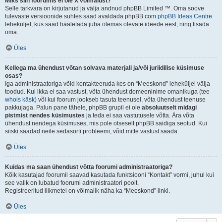
Miks siin foorumis ei ole X võimalust?
Selle tarkvara on kirjutanud ja välja andnud phpBB Limited ™. Oma soove
tulevaste versioonide suhtes saad avaldada phpBB.com
phpBB Ideas Centre
leheküljel, kus saad hääletada juba olemas olevate ideede eest, ning lisada
oma.
Üles
Kellega ma ühendust võtan solvava materjali ja/või juriidilise küsimuse
osas?
Iga administraatoriga võid kontakteeruda kes on “Meeskond” leheküljel välja
toodud. Kui ikka ei saa vastust, võta ühendust domeeninime omanikuga (tee
whois käsk
) või kui foorum jookseb tasuta teenusel, võta ühendust teenuse
pakkujaga. Palun pane tähele, phpBB grupil ei ole
absoluutselt midagi
pistmist nendes küsimustes
ja teda ei saa vastutusele võtta. Ära võta
ühendust nendega küsimuses, mis pole otseselt phpBB saidiga seotud. Kui
siiski saadad neile sedasorti probleemi, võid mitte vastust saada.
Üles
Kuidas ma saan ühendust võtta foorumi administraatoriga?
Kõik kasutajad foorumil saavad kasutada funktsiooni “Kontakt” vormi, juhul kui
see valik on lubatud foorumi administraatori poolt.
Registreeritud liikmetel on võimalik näha ka “Meeskond” linki.
Üles