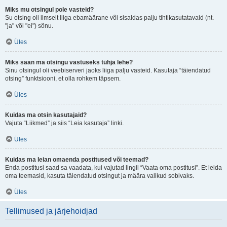
Miks mu otsingul pole vasteid?
Su otsing oli ilmselt liiga ebamäärane või sisaldas palju tihtikasutatavaid (nt.
"ja" või "ei") sõnu.
Üles
Miks saan ma otsingu vastuseks tühja lehe?
Sinu otsingul oli veebiserveri jaoks liiga palju vasteid. Kasutaja “täiendatud
otsing” funktsiooni, et olla rohkem täpsem.
Üles
Kuidas ma otsin kasutajaid?
Vajuta “Liikmed” ja siis “Leia kasutaja” linki.
Üles
Kuidas ma leian omaenda postitused või teemad?
Enda postitusi saad sa vaadata, kui vajutad lingil “Vaata oma postitusi”. Et leida
oma teemasid, kasuta täiendatud otsingut ja määra valikud sobivaks.
Üles
Tellimused ja järjehoidjad