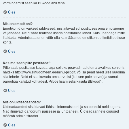
vormindamist saab ka BBkood abil teha.
Üles
Mis on emotikoni?
Emotikonid on väiksed pildikesed, mis aitavad sul postituses oma emotsioone
väljendada. Neid saad teatesse lisada postitamise lehelt. Katsu nendega mitte
liialdada. Administraator on võib-olla ka määranud emotikonide limiidi potituse
kohta.
Üles
Kas ma saan pilte postitada?
Pilte saab postitusse kuvada, aga selleks peavad nad olema avalikus serveris,
näiteks http://www.sinudomeen.ee/minu-pilt.gif. või sa pead need üles laadima
siia lehele. Neid ei saa kuvada oma arvutist (kui see pole server) ja samuti
parooliga kaitstud kohtadest. Piltide lisamiseks kasuta BBkood'i.
Üles
Mis on üldteadaanded?
Üldteadaanded sisaldavad tähtsat informatsiooni ja sa peaksid neid lugema.
Nad ilmuvad iga foorumi päisesse ja juhtpaneeli. Üldteadaannete õigused
määrab administraator.
Üles