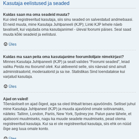
Kasutaja eelistused ja seaded
Kuidas saan ma oma seadeid muuta?
Kui oled registreeritud kasutaja, siis sinu seaded on salvestatud andmebaasi.
Et neid muuta, mine Kasutaja Juhtpaneeli (KJP); Linki KJP lehele näeb
tavaliselt, kui vajutada oma kasutajanimel - üleval foorumi päises. Seal saad
muuta kõiki seadeid ja eelistusi.
Üles
Kuidas ma saan peita oma kasutajanime foorumilolijate nimekirjast?
Minnes Kasutaja Juhtpaneeli (KJP) ja sealt valides “Foorumi seaded”, leiad
valiku
Peida mu foorumil olek
. Kui aktiveerid selle, siis näevad sind ainult
administraatorid, moderaatorid ja sa ise. Statistikas Sind loendatakse kui
varjatud kasutaja.
Üles
Ajad on valed!
Tõenäoliselt on ajad õiged, aga sa oled lihtsalt teises ajavööndis. Sellisel juhul
mine Kasutaja Juhtpaneel (KJP) ja muuda ajavöönd omale sobivamaks,
näiteks: Tallinn, London, Pariis, New York, Sydney jne. Palun pane tähele, et
ajatsooni muutmiseks, nagu ka muude seadete muutmiseks, pead olema
registreeritud kasutaja. Kui sa ei ole registreeritud kasutaja, siis ehk on nüüd
õige aeg luua omale konto.
Üles