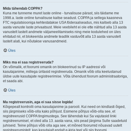
Mida tähendab COPPA?
Kuna me tunneme muret laste online - turvalisuse pärast, siis täidame me
1998.a. laste online turvalisuse kaitse seadust. COPPA ja sellega kaasneva
FTC regulatsiooniga kehtestatakse USA föderaalseadus, mis kaitseb alla 13
aasta vanuste laste privaatsust. Meie veebileht ei ole ette nähtud alla 13 aasta
vanustelt lastelt andmete väljameelitamiseks ning meie kodulehed on üles
ehitatud nii, et blokeerida andmete teadlik vastuvõtt alla 13 aasta vanustelt
lastelt alati, kui nõutakse vanusandmeid.
Üles
Miks ma ei saa registreeruda?
On võimalik, et foorumi omanik on blokeerinud su IP aadressi või
kasutajanime, millega üritasid registreeruda. Omanik võib olla keelustanud
üldse uute kasutajate registreerimise. Võta ühendust foorum administraatoriga,
et saada abi.
Üles
Ma registreerusin, aga ei saa sisse logida!
Kõigepealt kontrolli oma kasutajanime ja parooli. Kui need on kindlasti õiged,
siis järgmiseks võib-olla kaks põhjust. Esimene põhjus võib-olla see, et
registreerusid COPPA tingimustega. See tähendab kui Sa vajutasid linki
registreerumisel, et oled alla 13. aasta vana, siis pead järgima Sulle saadetuid
juhiseid. Teine põhjus võib olla aga see, et mõned foorumid nõuavad uutelt
registreerumistelt, kas kasutajalt endalt e-kirja teel või siis foorumi