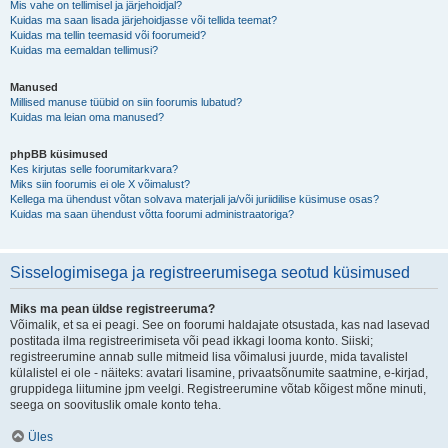
Mis vahe on tellimisel ja järjehoidjal?
Kuidas ma saan lisada järjehoidjasse või tellida teemat?
Kuidas ma tellin teemasid või foorumeid?
Kuidas ma eemaldan tellimusi?
Manused
Millised manuse tüübid on siin foorumis lubatud?
Kuidas ma leian oma manused?
phpBB küsimused
Kes kirjutas selle foorumitarkvara?
Miks siin foorumis ei ole X võimalust?
Kellega ma ühendust võtan solvava materjali ja/või juriidilise küsimuse osas?
Kuidas ma saan ühendust võtta foorumi administraatoriga?
Sisselogimisega ja registreerumisega seotud küsimused
Miks ma pean üldse registreeruma?
Võimalik, et sa ei peagi. See on foorumi haldajate otsustada, kas nad lasevad
postitada ilma registreerimiseta või pead ikkagi looma konto. Siiski;
registreerumine annab sulle mitmeid lisa võimalusi juurde, mida tavalistel
külalistel ei ole - näiteks: avatari lisamine, privaatsõnumite saatmine, e-kirjad,
gruppidega liitumine jpm veelgi. Registreerumine võtab kõigest mõne minuti,
seega on soovituslik omale konto teha.
Üles