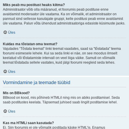
Miks peab mu postitust heaks kiitma?
Administraator võib olla määranud, et foorumis peab postituse enne
avaldamist moderaator üle vaatama. Ka on võimalik, et administraator on
pannud sind sellesse kasutajate gruppi, kelle postitusi peab enne avaldamist
üle vaatama. Palun võta ühendust administraatoriga edasiste küsimuste jaoks.
Üles
Kuidas ma tõstatan oma teemat?
Vajutades “Tõstata teemat” linki teemat vaadates, saad sa "tõstatada" teema
foorumi esimesele lehele. Kui sa seda linki ei näe, on see moodus ilmselt
keelatud või tõstatamiste intervall on veel liiga väike. Samuti on võimalik
teemat tõstatada sellele vastates, kuid jälgi foorumi reegleid seda tehes.
Üles
Vormindamine ja teemade tüübid
Mis on BBkood?
BBkood on kood, mis põhineb HTMLil ning mis on abiks postitamisel. Seda
saab postitustes keelata. Täpsemad juhised saab lingilt postitamise lehel.
Üles
Kas ma HTMLi saan kasutada?
Ei. Siin foorumis ei ole võimalik postitada käske HTML'is. Enamus