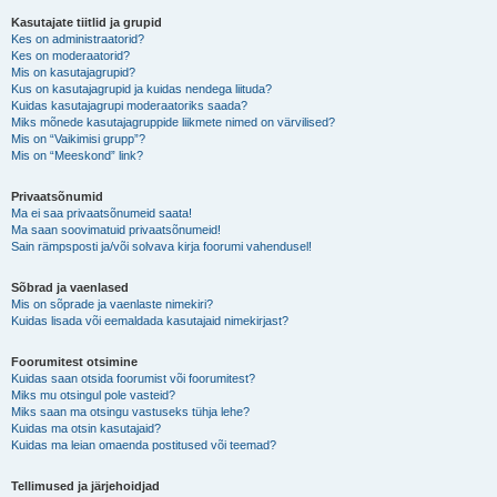
Kasutajate tiitlid ja grupid
Kes on administraatorid?
Kes on moderaatorid?
Mis on kasutajagrupid?
Kus on kasutajagrupid ja kuidas nendega liituda?
Kuidas kasutajagrupi moderaatoriks saada?
Miks mõnede kasutajagruppide liikmete nimed on värvilised?
Mis on “Vaikimisi grupp”?
Mis on “Meeskond” link?
Privaatsõnumid
Ma ei saa privaatsõnumeid saata!
Ma saan soovimatuid privaatsõnumeid!
Sain rämpsposti ja/või solvava kirja foorumi vahendusel!
Sõbrad ja vaenlased
Mis on sõprade ja vaenlaste nimekiri?
Kuidas lisada või eemaldada kasutajaid nimekirjast?
Foorumitest otsimine
Kuidas saan otsida foorumist või foorumitest?
Miks mu otsingul pole vasteid?
Miks saan ma otsingu vastuseks tühja lehe?
Kuidas ma otsin kasutajaid?
Kuidas ma leian omaenda postitused või teemad?
Tellimused ja järjehoidjad