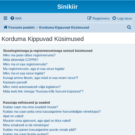
Sinikiir
KKK
Registreeru
Logi sisse
O
Foorumi pealeht
Korduma Kippuvad Küsimused
t
Korduma Kippuvad Küsimused
s
i
Sisselogimisega ja registreerumisega seotud küsimused
Miks ma pean üldse registreeruma?
Mida tähendab COPPA?
Miks ma ei saa registreeruda?
Ma registreerusin, aga ei saa sisse logida!
Miks ma ei saa sisse logida?
Kunagi ammu liitusin, aga nüüd ei saa enam sisse?!
Kaotasin parooli!
Miks mind automaatselt välja logitakse?
Mida teeb link nimega “Kustuta kõik foorumi küpsised”?
Kasutaja eelistused ja seaded
Kuidas saan ma oma seadeid muuta?
Kuidas ma saan peita oma kasutajanime foorumilolijate nimekirjast?
Ajad on valed!
Muutsin oma ajatsooni, aga ajad on ikka valed!
Minu emakeelt ei ole nimekirjas!
Kuidas ma panen kasutajanime juurde omale pildi?
Kuidas ma saan lisada avatari?