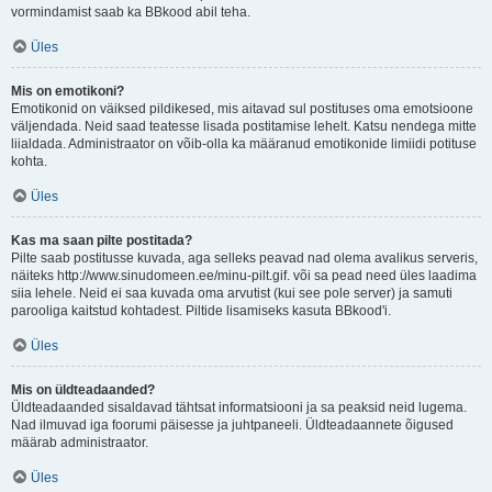
vormindamist saab ka BBkood abil teha.
Üles
Mis on emotikoni?
Emotikonid on väiksed pildikesed, mis aitavad sul postituses oma emotsioone
väljendada. Neid saad teatesse lisada postitamise lehelt. Katsu nendega mitte
liialdada. Administraator on võib-olla ka määranud emotikonide limiidi potituse
kohta.
Üles
Kas ma saan pilte postitada?
Pilte saab postitusse kuvada, aga selleks peavad nad olema avalikus serveris,
näiteks http://www.sinudomeen.ee/minu-pilt.gif. või sa pead need üles laadima
siia lehele. Neid ei saa kuvada oma arvutist (kui see pole server) ja samuti
parooliga kaitstud kohtadest. Piltide lisamiseks kasuta BBkood'i.
Üles
Mis on üldteadaanded?
Üldteadaanded sisaldavad tähtsat informatsiooni ja sa peaksid neid lugema.
Nad ilmuvad iga foorumi päisesse ja juhtpaneeli. Üldteadaannete õigused
määrab administraator.
Üles