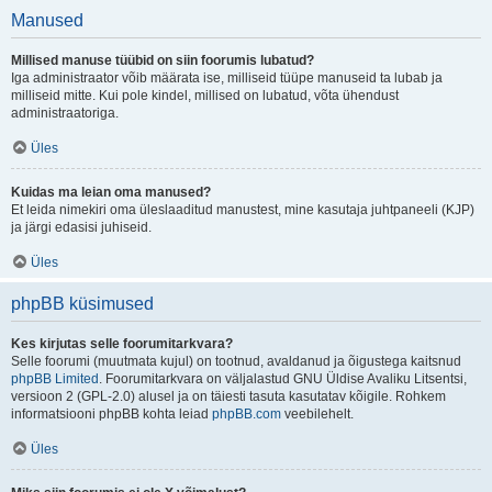
Manused
Millised manuse tüübid on siin foorumis lubatud?
Iga administraator võib määrata ise, milliseid tüüpe manuseid ta lubab ja
milliseid mitte. Kui pole kindel, millised on lubatud, võta ühendust
administraatoriga.
Üles
Kuidas ma leian oma manused?
Et leida nimekiri oma üleslaaditud manustest, mine kasutaja juhtpaneeli (KJP)
ja järgi edasisi juhiseid.
Üles
phpBB küsimused
Kes kirjutas selle foorumitarkvara?
Selle foorumi (muutmata kujul) on tootnud, avaldanud ja õigustega kaitsnud
phpBB Limited
. Foorumitarkvara on väljalastud GNU Üldise Avaliku Litsentsi,
versioon 2 (GPL-2.0) alusel ja on täiesti tasuta kasutatav kõigile. Rohkem
informatsiooni phpBB kohta leiad
phpBB.com
veebilehelt.
Üles