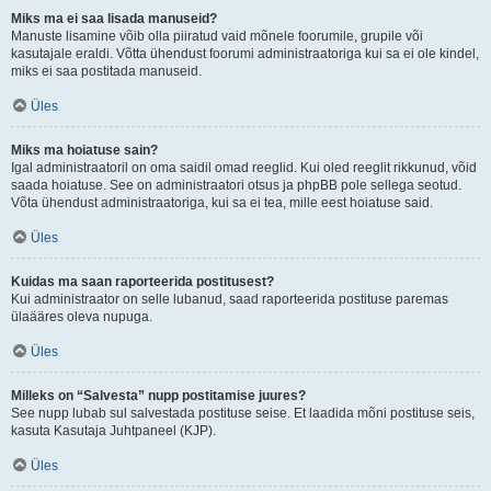
Miks ma ei saa lisada manuseid?
Manuste lisamine võib olla piiratud vaid mõnele foorumile, grupile või
kasutajale eraldi. Võtta ühendust foorumi administraatoriga kui sa ei ole kindel,
miks ei saa postitada manuseid.
Üles
Miks ma hoiatuse sain?
Igal administraatoril on oma saidil omad reeglid. Kui oled reeglit rikkunud, võid
saada hoiatuse. See on administraatori otsus ja phpBB pole sellega seotud.
Võta ühendust administraatoriga, kui sa ei tea, mille eest hoiatuse said.
Üles
Kuidas ma saan raporteerida postitusest?
Kui administraator on selle lubanud, saad raporteerida postituse paremas
ülaääres oleva nupuga.
Üles
Milleks on “Salvesta” nupp postitamise juures?
See nupp lubab sul salvestada postituse seise. Et laadida mõni postituse seis,
kasuta Kasutaja Juhtpaneel (KJP).
Üles