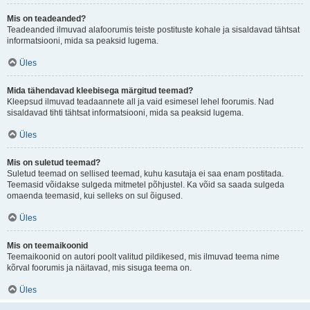
Mis on teadeanded?
Teadeanded ilmuvad alafoorumis teiste postituste kohale ja sisaldavad tähtsat
informatsiooni, mida sa peaksid lugema.
Üles
Mida tähendavad kleebisega märgitud teemad?
Kleepsud ilmuvad teadaannete all ja vaid esimesel lehel foorumis. Nad
sisaldavad tihti tähtsat informatsiooni, mida sa peaksid lugema.
Üles
Mis on suletud teemad?
Suletud teemad on sellised teemad, kuhu kasutaja ei saa enam postitada.
Teemasid võidakse sulgeda mitmetel põhjustel. Ka võid sa saada sulgeda
omaenda teemasid, kui selleks on sul õigused.
Üles
Mis on teemaikoonid
Teemaikoonid on autori poolt valitud pildikesed, mis ilmuvad teema nime
kõrval foorumis ja näitavad, mis sisuga teema on.
Üles