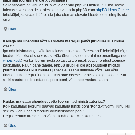
Miks siin foorumis ei ole X võimalust?
Selle tarkvara on kirjutanud ja välja andnud phpBB Limited ™. Oma soove
tulevaste versioonide suhtes saad avaldada phpBB.com
phpBB Ideas Centre
leheküljel, kus saad hääletada juba olemas olevate ideede eest, ning lisada
oma.
Üles
Kellega ma ühendust võtan solvava materjali ja/või juriidilise küsimuse
osas?
Iga administraatoriga võid kontakteeruda kes on “Meeskond” leheküljel välja
toodud. Kui ikka ei saa vastust, võta ühendust domeeninime omanikuga (tee
whois käsk
) või kui foorum jookseb tasuta teenusel, võta ühendust teenuse
pakkujaga. Palun pane tähele, phpBB grupil ei ole
absoluutselt midagi
pistmist nendes küsimustes
ja teda ei saa vastutusele võtta. Ära võta
ühendust nendega küsimuses, mis pole otseselt phpBB saidiga seotud. Kui
siiski saadad neile sedasorti probleemi, võid mitte vastust saada.
Üles
Kuidas ma saan ühendust võtta foorumi administraatoriga?
Kõik kasutajad foorumil saavad kasutada funktsiooni “Kontakt” vormi, juhul kui
see valik on lubatud foorumi administraatori poolt.
Registreeritud liikmetel on võimalik näha ka “Meeskond” linki.
Üles