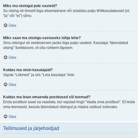
Miks mu otsingul pole vasteid?
Su otsing oli ilmselt liiga ebamäärane või sisaldas palju tihtikasutatavaid (nt.
"ja" või "ei") sõnu.
Üles
Miks saan ma otsingu vastuseks tühja lehe?
Sinu otsingul oli veebiserveri jaoks liiga palju vasteid. Kasutaja “täiendatud
otsing” funktsiooni, et olla rohkem täpsem.
Üles
Kuidas ma otsin kasutajaid?
Vajuta “Liikmed” ja siis “Leia kasutaja” linki.
Üles
Kuidas ma leian omaenda postitused või teemad?
Enda postitusi saad sa vaadata, kui vajutad lingil “Vaata oma postitusi”. Et leida
oma teemasid, kasuta täiendatud otsingut ja määra valikud sobivaks.
Üles
Tellimused ja järjehoidjad