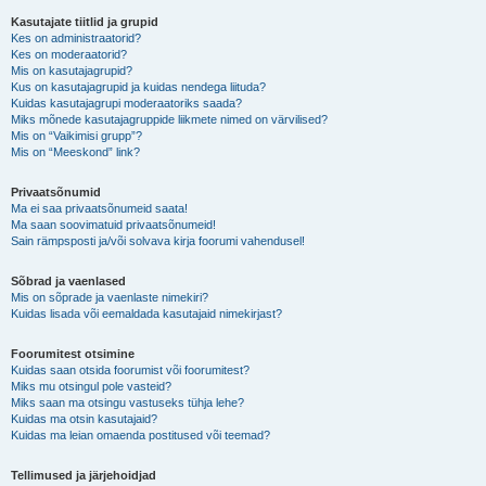
Kasutajate tiitlid ja grupid
Kes on administraatorid?
Kes on moderaatorid?
Mis on kasutajagrupid?
Kus on kasutajagrupid ja kuidas nendega liituda?
Kuidas kasutajagrupi moderaatoriks saada?
Miks mõnede kasutajagruppide liikmete nimed on värvilised?
Mis on “Vaikimisi grupp”?
Mis on “Meeskond” link?
Privaatsõnumid
Ma ei saa privaatsõnumeid saata!
Ma saan soovimatuid privaatsõnumeid!
Sain rämpsposti ja/või solvava kirja foorumi vahendusel!
Sõbrad ja vaenlased
Mis on sõprade ja vaenlaste nimekiri?
Kuidas lisada või eemaldada kasutajaid nimekirjast?
Foorumitest otsimine
Kuidas saan otsida foorumist või foorumitest?
Miks mu otsingul pole vasteid?
Miks saan ma otsingu vastuseks tühja lehe?
Kuidas ma otsin kasutajaid?
Kuidas ma leian omaenda postitused või teemad?
Tellimused ja järjehoidjad