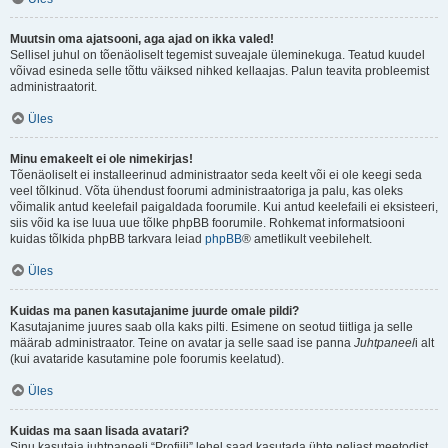
Muutsin oma ajatsooni, aga ajad on ikka valed!
Sellisel juhul on tõenäoliselt tegemist suveajale üleminekuga. Teatud kuudel
võivad esineda selle tõttu väiksed nihked kellaajas. Palun teavita probleemist
administraatorit.
Üles
Minu emakeelt ei ole nimekirjas!
Tõenäoliselt ei installeerinud administraator seda keelt või ei ole keegi seda
veel tõlkinud. Võta ühendust foorumi administraatoriga ja palu, kas oleks
võimalik antud keelefail paigaldada foorumile. Kui antud keelefaili ei eksisteeri,
siis võid ka ise luua uue tõlke phpBB foorumile. Rohkemat informatsiooni
kuidas tõlkida phpBB tarkvara leiad
phpBB
® ametlikult veebilehelt.
Üles
Kuidas ma panen kasutajanime juurde omale pildi?
Kasutajanime juures saab olla kaks pilti. Esimene on seotud tiitliga ja selle
määrab administraator. Teine on avatar ja selle saad ise panna
Juhtpaneel
i alt
(kui avataride kasutamine pole foorumis keelatud).
Üles
Kuidas ma saan lisada avatari?
Sinu kasutaja juhtpaneeli “Profiili” lehel saad kasutada ühte neljast meetodist,