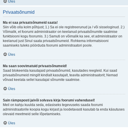
Üles
Privaatsõnumid
Ma ei saa privaatsõnumeid saata!
Siin võib olla kolm põhjust; 1.) Sa ei ole registreerunud ja / või sisseloginud. 2.)
Võimalik, et foorumi administraator on keelanud privaatsõnumite saatmise
funktsiooni kogu foorumis. 3.) Samuti on võimalik ka see, et administraator on
keelanud just Sinul saata privaatsõnumeid. Rohkema informatsiooni
saamiseks tuleks pöörduda foorumi administraatori poole.
Üles
Ma saan soovimatuid privaatsõnumeid!
Saad blokeerida kasutajaid privaatsõnumid, kasutades reegleid. Kui saad
privaatsõnumeid mingilt kindlalt kasutajalt, teavita administraatorit; Nemad
võivad keelata sellel kasutajal sõnumite saatmise.
Üles
Sain rämpsposti ja/või solvava kirja foorumi vahendusel!
Meil on kahju kuulda seda, edasiseks tegevuseks saada foorumi
administraatorile koopia kogu kirjast ja loodetavasti kasutab ta enda käsutuses
olevaid meetmeid selle lõpetamiseks.
Üles