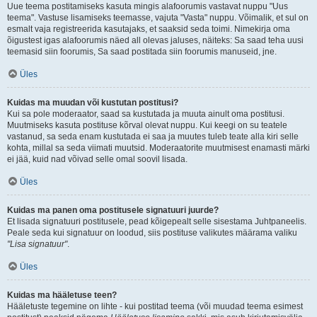
Uue teema postitamiseks kasuta mingis alafoorumis vastavat nuppu "Uus
teema". Vastuse lisamiseks teemasse, vajuta "Vasta" nuppu. Võimalik, et sul on
esmalt vaja registreerida kasutajaks, et saaksid seda toimi. Nimekirja oma
õigustest igas alafoorumis näed all olevas jaluses, näiteks: Sa saad teha uusi
teemasid siin foorumis, Sa saad postitada siin foorumis manuseid, jne.
Üles
Kuidas ma muudan või kustutan postitusi?
Kui sa pole moderaator, saad sa kustutada ja muuta ainult oma postitusi.
Muutmiseks kasuta postituse kõrval olevat nuppu. Kui keegi on su teatele
vastanud, sa seda enam kustutada ei saa ja muutes tuleb teate alla kiri selle
kohta, millal sa seda viimati muutsid. Moderaatorite muutmisest enamasti märki
ei jää, kuid nad võivad selle omal soovil lisada.
Üles
Kuidas ma panen oma postitusele signatuuri juurde?
Et lisada signatuuri postitusele, pead kõigepealt selle sisestama Juhtpaneelis.
Peale seda kui signatuur on loodud, siis postituse valikutes määrama valiku
"Lisa signatuur"
.
Üles
Kuidas ma hääletuse teen?
Hääletuste tegemine on lihte - kui postitad teema (või muudad teema esimest