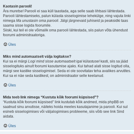
Kaotasin parooli!
Ära muretse! Parooli ei saa küll taastada, aga selle saab lihtsasi lähtestada.
Parooli lähtestamiseks, palun külasta sisselogimise lehekülge, ning vajuta linki
nimega
Ma unustasin oma parooli
. Jälgi järgnevaid juhiseid ja peaksidki taas
saama sisse logida foorumile.
Siiski, kui teil ei ole võimalik oma parooli lähtestada, siis palun võta ühendust
foorumi administraatoriga.
Üles
Miks mind automaatselt välja logitakse?
Kui sa ei märgi
Logi mind sisse automaatselt igal külastusel
kasti, siis sa jääd
sisselogituks ainult foorumi kasutamise ajaks. Kui tahad alati sisse logitud olla,
märgi see kastike sisselogimisel. Seda ei ole soovitatav teha avalikes arvutites.
Kui sa ei näe seda kastikest, on administraator selle keelanud.
Üles
Mida teeb link nimega “Kustuta kõik foorumi küpsised”?
“Kustuta kõik foorumi küpsised” link kustutab kõik andmed, mida phpBB on
saatnud sinu arvutisse, näiteks hoida meeles kasutajanime ja parooli. Kui sul
esineb sisselogimises või väljalogimises probleeme, siis võib see link Sind
aidata.
Üles