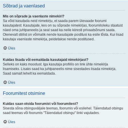
Sõbrad ja vaenlased
Mis on sõprade ja vaenlaste nimekiri?
Sa võid kasutada neid nimekirju, et saada parem ülevaade foorumi
kasutajatest. Kasutajate, kes on su sõprade nimekirjas, foorumiloleku staatust
näed oma juhtpaneelis ja seal saad ka neile kiiresti privaatsõnumi saata.
Olenevalt stiilist on võimalik nende kasutajate postitusi ka esile tõsta. Kui lisad
kasutaja vaenlaste nimekirja, peidetakse nende postitused.
Üles
Kuidas lisada või eemaldada kasutajaid nimekirjast?
Selleks on kaks moodust. Iga kasutaja profiilis on link ühte nimekirja
lisamiseks. Lisaks saad ka juhtpaneelis nime sisestades lisada nimekirja.
Saad samalt lehelt ka eemaldada.
Üles
Foorumitest otsimine
Kuidas saan otsida foorumist või foorumitest?
Sisesta sõna otsinguväljale teemas, foorumis või esilehel. Täiendatud otsingu
saad teemas või foorumis "Täiendatud otsingu" linki vajutades.
Üles