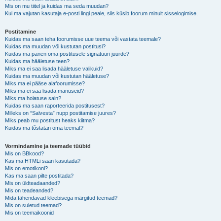
Mis on mu tiitel ja kuidas ma seda muudan?
Kui ma vajutan kasutaja e-posti lingi peale, siis küsib foorum minult sisselogimise.
Postitamine
Kuidas ma saan teha foorumisse uue teema või vastata teemale?
Kuidas ma muudan või kustutan postitusi?
Kuidas ma panen oma postitusele signatuuri juurde?
Kuidas ma hääletuse teen?
Miks ma ei saa lisada hääletuse valikuid?
Kuidas ma muudan või kustutan hääletuse?
Miks ma ei pääse alafoorumisse?
Miks ma ei saa lisada manuseid?
Miks ma hoiatuse sain?
Kuidas ma saan raporteerida postitusest?
Milleks on “Salvesta” nupp postitamise juures?
Miks peab mu postitust heaks kiitma?
Kuidas ma tõstatan oma teemat?
Vormindamine ja teemade tüübid
Mis on BBkood?
Kas ma HTMLi saan kasutada?
Mis on emotikoni?
Kas ma saan pilte postitada?
Mis on üldteadaanded?
Mis on teadeanded?
Mida tähendavad kleebisega märgitud teemad?
Mis on suletud teemad?
Mis on teemaikoonid