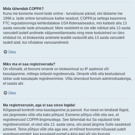
Mida tähendab COPPA?
Kuna me tunneme muret laste online - turvalisuse pärast, siis täidame me
1998.a. laste online turvalisuse kaitse seadust. COPPA ja sellega kaasneva
FTC regulatsiooniga kehtestatakse USA föderaalseadus, mis kaitseb alla 13
aasta vanuste laste privaatsust. Meie veebileht ei ole ette nähtud alla 13 aasta
vanustelt lastelt andmete väljameelitamiseks ning meie kodulehed on üles
ehitatud nii, et blokeerida andmete teadlik vastuvõtt alla 13 aasta vanustelt
lastelt alati, kui nõutakse vanusandmeid.
Üles
Miks ma ei saa registreeruda?
On võimalik, et foorumi omanik on blokeerinud su IP aadressi või
kasutajanime, millega üritasid registreeruda. Omanik võib olla keelustanud
üldse uute kasutajate registreerimise. Võta ühendust foorum administraatoriga,
et saada abi.
Üles
Ma registreerusin, aga ei saa sisse logida!
Kõigepealt kontrolli oma kasutajanime ja parooli. Kui need on kindlasti õiged,
siis järgmiseks võib-olla kaks põhjust. Esimene põhjus võib-olla see, et
registreerusid COPPA tingimustega. See tähendab kui Sa vajutasid linki
registreerumisel, et oled alla 13. aasta vana, siis pead järgima Sulle saadetuid
juhiseid. Teine põhjus võib olla aga see, et mõned foorumid nõuavad uutelt
registreerumistelt, kas kasutajalt endalt e-kirja teel või siis foorumi