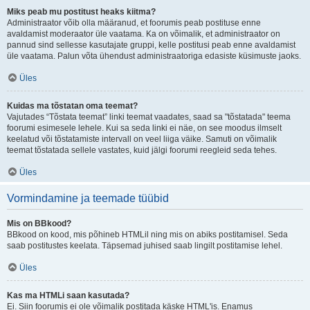
Miks peab mu postitust heaks kiitma?
Administraator võib olla määranud, et foorumis peab postituse enne
avaldamist moderaator üle vaatama. Ka on võimalik, et administraator on
pannud sind sellesse kasutajate gruppi, kelle postitusi peab enne avaldamist
üle vaatama. Palun võta ühendust administraatoriga edasiste küsimuste jaoks.
Üles
Kuidas ma tõstatan oma teemat?
Vajutades “Tõstata teemat” linki teemat vaadates, saad sa "tõstatada" teema
foorumi esimesele lehele. Kui sa seda linki ei näe, on see moodus ilmselt
keelatud või tõstatamiste intervall on veel liiga väike. Samuti on võimalik
teemat tõstatada sellele vastates, kuid jälgi foorumi reegleid seda tehes.
Üles
Vormindamine ja teemade tüübid
Mis on BBkood?
BBkood on kood, mis põhineb HTMLil ning mis on abiks postitamisel. Seda
saab postitustes keelata. Täpsemad juhised saab lingilt postitamise lehel.
Üles
Kas ma HTMLi saan kasutada?
Ei. Siin foorumis ei ole võimalik postitada käske HTML'is. Enamus