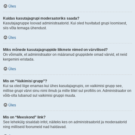
Üles
Kuidas kasutajagrupi moderaatoriks saada?
Kasutajagruppe loovad administraatorid. Kui oled huvitatud grupi loomisest,
siis võta temaga ühendust.
Üles
Miks mõnede kasutajagruppide liikmete nimed on värvilised?
On võimalik, et administraator on määranud gruppidele omad värvid, et neid
kergemini eristada.
Üles
Mis on “Vaikimisi grupp”?
Kui sa oled liige enamas kui ühes kasutajagrupis, on vaikimisi grupp see,
millise grupi värvi sinu nimi ilmub ja mille tiitel sul profiilis on. Administraator on
võib-olla lubanud sul vaikimisi gruppi muuta.
Üles
Mis on “Meeskond” link?
See lehekülg sisaldab infot, näiteks kes on administraatorid ja moderaatorid
ning milliseid foorumeid nad haldavad.