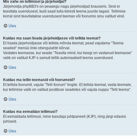
Mis vahe on tellimisel ja järjehoidjal?
Järjehoidja phpBB3's on peaaegu nagu järjehoidjad brauseris. Sind ei
teavitata uuendusest, kuid saad tulla kiiresti teema juurde tagasi. Tellimise
korral sind teavitatakse uuendusest teemas või foorumis sinu valitud viisil.
Üles
Kuidas ma saan lisada järjehoidjasse või tellida teemat?
Et lisada järjehoidjasse või tellida mõnda teemat, pead vajutama “Teema
seaded” menüü linki otsingulahtri kõrval.
Vastates teemasse, kui seade “Teavita mind, kui keegi on vastanud teemasse”
valik on valitud KJP-s samuti tellib automaatselt teema uuendused.
Üles
Kuidas ma tellin teemasid või foorumeid?
Et tellida foorumit, vajuta "Telli foorum" lingile. Et tellida teemat, vasta teemale,
kui tellimise valik on valitud postituse seadetes või vajuta nuppu "Telli teema".
Üles
Kuidas ma eemaldan tellimusi?
Et eemaldada tellimusi, mine kasutaja juhtpaneeli (KJP), ning järgi edasisi
juhiseid.
Üles