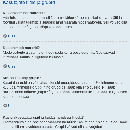
Kasutajate tiitlid ja grupid
Kes on administraatorid?
Administraatorid on auastmelt foorumis kõige kõrgemal. Nad saavad sättida
foorumi väljanägemist ja seadeid ning määrata moderaatoreid. Neil võivad olla
ka moderaatoriõigused kõigis alafoorumites.
Üles
Kes on moderaatorid?
Moderaatorite ülesanne on hoolitseda korra eest foorumis. Nad saavad
kustutada, muuta ja liigutada teemasid.
Üles
Mis on kasutajagrupid?
Kasutajagrupid on võimalus liikmeid gruppidesse jagada. Üks inimene saab
kuuluda mitmesse gruppi ning gruppidel saab olla eriõiguseid. Nii saab
näiteks anda mõnele grupile õiguse mõnda alafoorumite kasutada, kuigi teised
seda teha ei saa..
Üles
Kus on kasutajagrupid ja kuidas nendega liituda?
Olemasolevaid gruppe saad vaadata menüüst Kasutajagruppide alt. Seal saad
ka oma liitumisavalduse esitada. Grupid võivad olla ka varjatud.