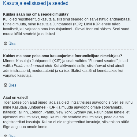
Kasutaja eelistused ja seaded
Kuidas saan ma oma seadeid muuta?
Kui oled registreeritud kasutaja, siis sinu seaded on salvestatud andmebaasi.
Et neid muuta, mine Kasutaja Juhtpaneeli (KJP); Linki KJP lehele näeb
tavaliselt, kui vajutada oma kasutajanimel - üleval foorumi päises. Seal saad
muuta kõiki seadeid ja eelistusi.
Üles
Kuidas ma saan peita oma kasutajanime foorumilolijate nimekirjast?
Minnes Kasutaja Juhtpaneeli (KJP) ja sealt valides “Foorumi seaded”, leiad
valiku
Peida mu foorumil olek
. Kui aktiveerid selle, siis näevad sind ainult
administraatorid, moderaatorid ja sa ise. Statistikas Sind loendatakse kui
varjatud kasutaja.
Üles
Ajad on valed!
Tõenäoliselt on ajad õiged, aga sa oled lihtsalt teises ajavööndis. Sellisel juhul
mine Kasutaja Juhtpaneel (KJP) ja muuda ajavöönd omale sobivamaks,
näiteks: Tallinn, London, Pariis, New York, Sydney jne. Palun pane tähele, et
ajatsooni muutmiseks, nagu ka muude seadete muutmiseks, pead olema
registreeritud kasutaja. Kui sa ei ole registreeritud kasutaja, siis ehk on nüüd
õige aeg luua omale konto.
Üles