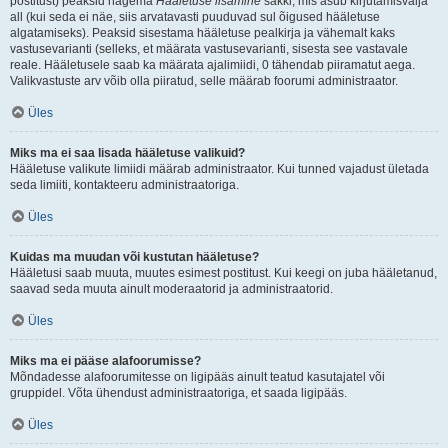
postitust) peaksid nägema
Hääletuse lisamine
sakki, mis asub kirjutamisvälja
all (kui seda ei näe, siis arvatavasti puuduvad sul õigused hääletuse
algatamiseks). Peaksid sisestama hääletuse pealkirja ja vähemalt kaks
vastusevarianti (selleks, et määrata vastusevarianti, sisesta see vastavale
reale. Hääletusele saab ka määrata ajalimiidi, 0 tähendab piiramatut aega.
Valikvastuste arv võib olla piiratud, selle määrab foorumi administraator.
Üles
Miks ma ei saa lisada hääletuse valikuid?
Hääletuse valikute limiidi määrab administraator. Kui tunned vajadust ületada
seda limiiti, kontakteeru administraatoriga.
Üles
Kuidas ma muudan või kustutan hääletuse?
Hääletusi saab muuta, muutes esimest postitust. Kui keegi on juba hääletanud,
saavad seda muuta ainult moderaatorid ja administraatorid.
Üles
Miks ma ei pääse alafoorumisse?
Mõndadesse alafoorumitesse on ligipääs ainult teatud kasutajatel või
gruppidel. Võta ühendust administraatoriga, et saada ligipääs.
Üles