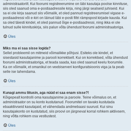
administraatorilt. Kui foorumi registreerumine on läbi kasutaja poolse kinnituse,
siis oled saanud oma e-postiaadressile kirja, ning järgi sealseid juhiseid. Kui
sa ei ole kirja saanud siis võimalik, et oled pannud registreerumisel vigase e-
postiaadressi või e-kiri on läinud läbi e-posti filtri rämpspost kirjade kausta. Kui
sa oled täiesti kindel, et oled pannud õige e-postiaadressi, ning ikka ei ole
tulnud sulle kinnituskirja, siis palun võta ühendust foorumi administraatoriga.
Üles
Miks ma ei saa sisse logida?
Sellel probleemil on mitmeid võimalikke põhjusi. Esiteks ole kindel, et
sisestasid kasutajanime ja parooli korrektselt. Kui on korrektsed, võta ühendust
foorumi administraatoriga, et teada saada, kas oled saanud keelu foorumile.
Ka on võimalik, et omanikul on veebiserveri konfiguratsioonis viga ja ta peab
selle ise lahendama.
Üles
Kunagi ammu liitusin, aga nüüd ei saa enam sisse?!
Kõigepealt kontrolli oma kasutajanime ja paroole. Teine võimalus on, et
administraator on su konto kustutanud. Foorumitel on tavaks kustutada
ebaaktiivseid kasutajaid, et vähendada andmebaasi suurust. Kui sinu
kasutajakonto on kustutatud, siis proovi on järgneval korral rohkem aktiivsem,
ning võtta rohkem osa vestlustest.
Üles