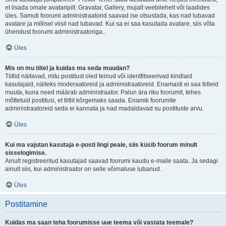
et lisada omale avataripilt: Gravatar, Gallery, mujalt veebilehelt või laadides
üles. Samuti foorumi administraatorid saavad ise otsustada, kas nad lubavad
avatare ja millisel viisil nad lubavad. Kui sa ei saa kasutada avatare, siis võta
ühendust foorumi administraatoriga..
Üles
Mis on mu tiitel ja kuidas ma seda muudan?
Tiitlid näitavad, mitu postitust oled teinud või identfitseerivad kindlaid
kasutajaid, näiteks moderaatoreid ja administraatoreid. Enamasti ei saa tiitleid
muuta, kuna need määrab administraator. Palun ära riku foorumit, tehes
mõttetuid postitusi, et tiitlit kõrgemaks saada. Enamik foorumite
administraatoreid seda ei kannata ja nad madaldavad su postituste arvu.
Üles
Kui ma vajutan kasutaja e-posti lingi peale, siis küsib foorum minult
sisselogimise.
Ainult registreeritud kasutajad saavad foorumi kaudu e-maile saata. Ja sedagi
ainult siis, kui administraator on selle võimaluse lubanud.
Üles
Postitamine
Kuidas ma saan teha foorumisse uue teema või vastata teemale?