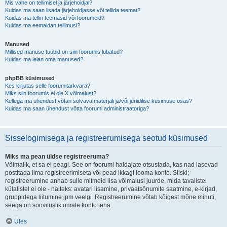
Mis vahe on tellimisel ja järjehoidjal?
Kuidas ma saan lisada järjehoidjasse või tellida teemat?
Kuidas ma tellin teemasid või foorumeid?
Kuidas ma eemaldan tellimusi?
Manused
Millised manuse tüübid on siin foorumis lubatud?
Kuidas ma leian oma manused?
phpBB küsimused
Kes kirjutas selle foorumitarkvara?
Miks siin foorumis ei ole X võimalust?
Kellega ma ühendust võtan solvava materjali ja/või juriidilise küsimuse osas?
Kuidas ma saan ühendust võtta foorumi administraatoriga?
Sisselogimisega ja registreerumisega seotud küsimused
Miks ma pean üldse registreeruma?
Võimalik, et sa ei peagi. See on foorumi haldajate otsustada, kas nad lasevad
postitada ilma registreerimiseta või pead ikkagi looma konto. Siiski;
registreerumine annab sulle mitmeid lisa võimalusi juurde, mida tavalistel
külalistel ei ole - näiteks: avatari lisamine, privaatsõnumite saatmine, e-kirjad,
gruppidega liitumine jpm veelgi. Registreerumine võtab kõigest mõne minuti,
seega on soovituslik omale konto teha.
Üles