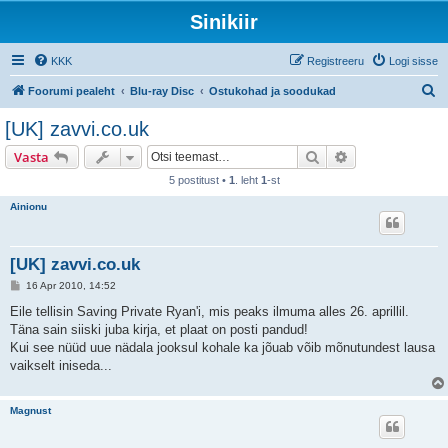
Sinikiir
KKK
Registreeru
Logi sisse
O
Foorumi pealeht
Blu-ray Disc
Ostukohad ja soodukad
t
[UK] zavvi.co.uk
s
Otsi
Täiendatud otsi
Vasta
i
5 postitust •
1
. leht
1
-st
Ainionu
[UK] zavvi.co.uk
P
16 Apr 2010, 14:52
o
s
Eile tellisin Saving Private Ryan'i, mis peaks ilmuma alles 26. aprillil.
t
Täna sain siiski juba kirja, et plaat on posti pandud!
i
t
Kui see nüüd uue nädala jooksul kohale ka jõuab võib mõnutundest lausa
u
vaikselt iniseda...
s
Magnust