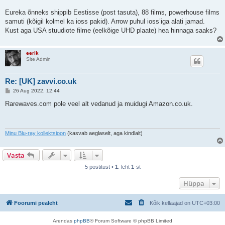
s
Eureka õnneks shippib Eestisse (post tasuta), 88 films, powerhouse films
samuti (kõigil kolmel ka ioss pakid). Arrow puhul ioss’iga alati jamad.
Kust aga USA stuudiote filme (eelkõige UHD plaate) hea hinnaga saaks?
eerik
Site Admin
Re: [UK] zavvi.co.uk
P
26 Aug 2022, 12:44
o
s
Rarewaves.com pole veel alt vedanud ja muidugi Amazon.co.uk.
t
i
t
u
s
Minu Blu-ray kollektsioon
(kasvab aeglaselt, aga kindlalt)
Vasta
5 postitust •
1
. leht
1
-st
Hüppa
Foorumi pealeht
Kõik kellaajad on
UTC+03:00
Arendas
phpBB
® Forum Software © phpBB Limited