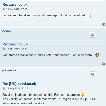
Re: zavvi.co.uk
P
16 Apr 2010, 17:51
o
s
zavvist mul tavaliselt mingi 5-6 päevaga tulnud viimased pakid :)
t
i
t
u
s
Ainionu
Re: zavvi.co.uk
P
23 Apr 2010, 15:53
o
s
Vaatamata tuhapilvedele jõudis pakk täna kohale... oh seda rõõmu!
t
i
t
u
s
philmarlowe
Re: [UK] zavvi.co.uk
P
23 Aug 2022, 23:18
o
s
Zavvi on jäädavalt lõpetanud pakkide Eestisse saatmise
t
Kas kellelgi on soovitusi alternatiivseks UK region B blu ray ja UHD
i
t
reliiside soodsaks tellimiseks?
u