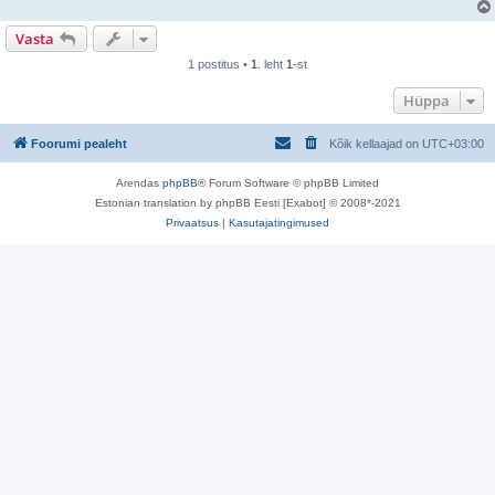
Vasta
1 postitus •
1
. leht
1
-st
Hüppa
Foorumi pealeht
Kõik kellaajad on
UTC+03:00
Arendas
phpBB
® Forum Software © phpBB Limited
Estonian translation by phpBB Eesti [Exabot] © 2008*-2021
Privaatsus
|
Kasutajatingimused