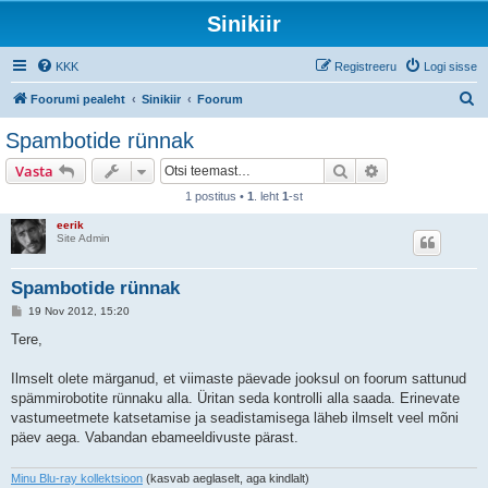
Sinikiir
KKK
Registreeru
Logi sisse
O
Foorumi pealeht
Sinikiir
Foorum
t
Spambotide rünnak
s
Otsi
Täiendatud otsi
Vasta
i
1 postitus •
1
. leht
1
-st
eerik
Site Admin
Spambotide rünnak
P
19 Nov 2012, 15:20
o
s
Tere,
t
i
t
Ilmselt olete märganud, et viimaste päevade jooksul on foorum sattunud
u
spämmirobotite rünnaku alla. Üritan seda kontrolli alla saada. Erinevate
s
vastumeetmete katsetamise ja seadistamisega läheb ilmselt veel mõni
päev aega. Vabandan ebameeldivuste pärast.
Minu Blu-ray kollektsioon
(kasvab aeglaselt, aga kindlalt)