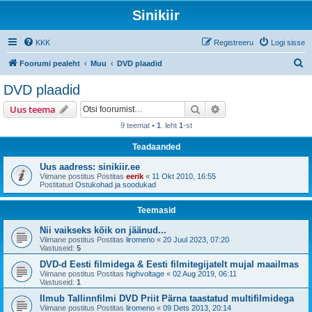
Sinikiir
KKK
Registreeru
Logi sisse
O
Foorumi pealeht
Muu
DVD plaadid
t
DVD plaadid
s
Otsi
Täiendatud otsing
Uus teema
i
9 teemat •
1
. leht
1
-st
Teadaanded
Uus aadress: sinikiir.ee
Viimane postitus Postitas
eerik
«
11 Okt 2010, 16:55
Postitatud
Ostukohad ja soodukad
Teemasid
Nii vaikseks kõik on jäänud...
Viimane postitus Postitas
liromeno
«
20 Juul 2023, 07:20
Vastuseid:
5
DVD-d Eesti filmidega & Eesti filmitegijatelt mujal maailmas
Viimane postitus Postitas
highvoltage
«
02 Aug 2019, 06:11
Vastuseid:
1
Ilmub Tallinnfilmi DVD Priit Pärna taastatud multifilmidega
Viimane postitus Postitas
liromeno
«
09 Dets 2013, 20:14