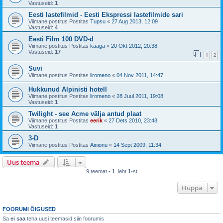
Vastuseid:
1
Eesti lastefilmid - Eesti Ekspressi lastefilmide sari
Viimane postitus Postitas
Tupsu
«
27 Aug 2013, 12:09
Vastuseid:
4
Eesti Film 100 DVD-d
Viimane postitus Postitas
kaaga
«
20 Okt 2012, 20:38
Vastuseid:
17
1
2
Suvi
Viimane postitus Postitas
liromeno
«
04 Nov 2011, 14:47
Hukkunud Alpinisti hotell
Viimane postitus Postitas
liromeno
«
28 Juul 2011, 19:08
Vastuseid:
1
Twilight - see Acme välja antud plaat
Viimane postitus Postitas
eerik
«
27 Dets 2010, 23:48
Vastuseid:
1
3-D
Viimane postitus Postitas
Ainionu
«
14 Sept 2009, 11:34
Uus teema
9 teemat •
1
. leht
1
-st
Hüppa
FOORUMI ÕIGUSED
Sa
ei saa
teha uusi teemasid siin foorumis