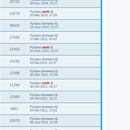
25723
08 Nov 2019, 15:27
Postitas
eerik
10278
20 Mär 2019, 17:55
Postitas
liromeno
38425
18 Juun 2015, 01:17
Postitas
liromeno
17043
11 Mär 2015, 03:42
Postitas
eerik
12450
03 Dets 2014, 14:37
Postitas
liromeno
14100
29 Mai 2014, 01:47
Postitas
liromeno
13398
05 Nov 2012, 22:28
Postitas
eerik
11294
30 Okt 2012, 19:17
Postitas
liromeno
12093
04 Okt 2012, 16:12
Postitas
liromeno
9941
04 Okt 2012, 13:54
Postitas
liromeno
10070
08 Juul 2012, 15:38