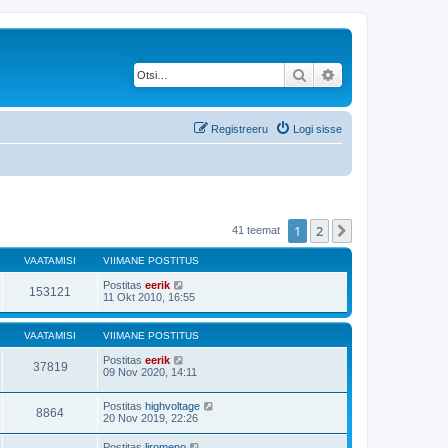
Otsi
Täiendatud otsing
Registreeru
Logi sisse
1
2
Järgmine
41 teemat
VAATAMISI
VIIMANE POSTITUS
Postitas
eerik
153121
11 Okt 2010, 16:55
VAATAMISI
VIIMANE POSTITUS
Postitas
eerik
37819
09 Nov 2020, 14:11
Postitas
highvoltage
8864
20 Nov 2019, 22:26
Postitas
liromeno