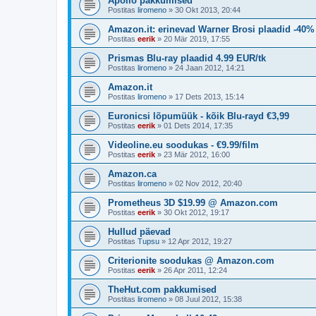
Apollo pakkumised
Postitas
liromeno
»
30 Okt 2013, 20:44
Amazon.it: erinevad Warner Brosi plaadid -40%
Postitas
eerik
»
20 Mär 2019, 17:55
Prismas Blu-ray plaadid 4.99 EUR/tk
Postitas
liromeno
»
24 Jaan 2012, 14:21
Amazon.it
Postitas
liromeno
»
17 Dets 2013, 15:14
Euronicsi lõpumüük - kõik Blu-rayd €3,99
Postitas
eerik
»
01 Dets 2014, 17:35
Videoline.eu soodukas - €9.99/film
Postitas
eerik
»
23 Mär 2012, 16:00
Amazon.ca
Postitas
liromeno
»
02 Nov 2012, 20:40
Prometheus 3D $19.99 @ Amazon.com
Postitas
eerik
»
30 Okt 2012, 19:17
Hullud päevad
Postitas
Tupsu
»
12 Apr 2012, 19:27
Criterionite soodukas @ Amazon.com
Postitas
eerik
»
26 Apr 2011, 12:24
TheHut.com pakkumised
Postitas
liromeno
»
08 Juul 2012, 15:38