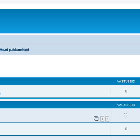
Head pakkumised
atud otsing
VASTUSEID
0
d
VASTUSEID
11
1
2
0