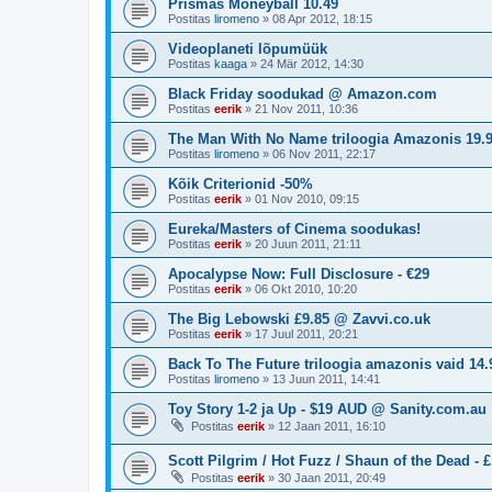
Prismas Moneyball 10.49
Postitas
liromeno
»
08 Apr 2012, 18:15
Videoplaneti lõpumüük
Postitas
kaaga
»
24 Mär 2012, 14:30
Black Friday soodukad @ Amazon.com
Postitas
eerik
»
21 Nov 2011, 10:36
The Man With No Name triloogia Amazonis 19.
Postitas
liromeno
»
06 Nov 2011, 22:17
Kõik Criterionid -50%
Postitas
eerik
»
01 Nov 2010, 09:15
Eureka/Masters of Cinema soodukas!
Postitas
eerik
»
20 Juun 2011, 21:11
Apocalypse Now: Full Disclosure - €29
Postitas
eerik
»
06 Okt 2010, 10:20
The Big Lebowski £9.85 @ Zavvi.co.uk
Postitas
eerik
»
17 Juul 2011, 20:21
Back To The Future triloogia amazonis vaid 14
Postitas
liromeno
»
13 Juun 2011, 14:41
Toy Story 1-2 ja Up - $19 AUD @ Sanity.com.au
Postitas
eerik
»
12 Jaan 2011, 16:10
Scott Pilgrim / Hot Fuzz / Shaun of the Dead - 
Postitas
eerik
»
30 Jaan 2011, 20:49