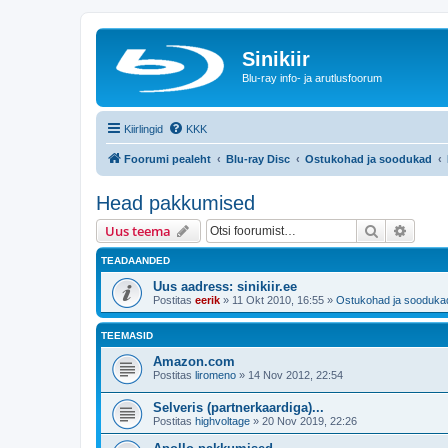
Sinikiir
Blu-ray info- ja arutlusfoorum
Kiirlingid
KKK
Foorumi pealeht
Blu-ray Disc
Ostukohad ja soodukad
Head pakkumised
Otsi
Täiend
Uus teema
TEADAANDED
Uus aadress: sinikiir.ee
Postitas
eerik
»
11 Okt 2010, 16:55
»
Ostukohad ja sooduka
TEEMASID
Amazon.com
Postitas
liromeno
»
14 Nov 2012, 22:54
Selveris (partnerkaardiga)...
Postitas
highvoltage
»
20 Nov 2019, 22:26