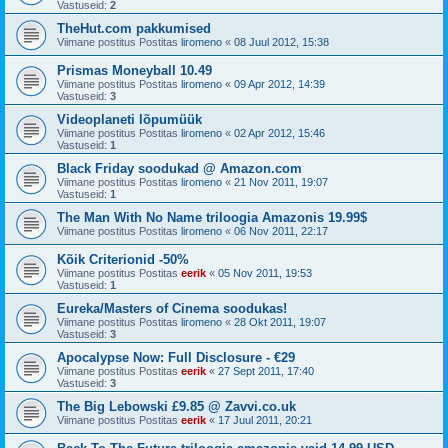
Vastuseid:
2
TheHut.com pakkumised
Viimane postitus Postitas
liromeno
«
08 Juul 2012, 15:38
Prismas Moneyball 10.49
Viimane postitus Postitas
liromeno
«
09 Apr 2012, 14:39
Vastuseid:
3
Videoplaneti lõpumüük
Viimane postitus Postitas
liromeno
«
02 Apr 2012, 15:46
Vastuseid:
1
Black Friday soodukad @ Amazon.com
Viimane postitus Postitas
liromeno
«
21 Nov 2011, 19:07
Vastuseid:
1
The Man With No Name triloogia Amazonis 19.99$
Viimane postitus Postitas
liromeno
«
06 Nov 2011, 22:17
Kõik Criterionid -50%
Viimane postitus Postitas
eerik
«
05 Nov 2011, 19:53
Vastuseid:
1
Eureka/Masters of Cinema soodukas!
Viimane postitus Postitas
liromeno
«
28 Okt 2011, 19:07
Vastuseid:
3
Apocalypse Now: Full Disclosure - €29
Viimane postitus Postitas
eerik
«
27 Sept 2011, 17:40
Vastuseid:
3
The Big Lebowski £9.85 @ Zavvi.co.uk
Viimane postitus Postitas
eerik
«
17 Juul 2011, 20:21