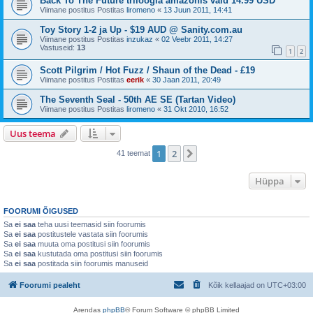
Back To The Future triloogia amazonis vaid 14.99 USD
Viimane postitus Postitas
liromeno
«
13 Juun 2011, 14:41
Toy Story 1-2 ja Up - $19 AUD @ Sanity.com.au
Viimane postitus Postitas
inzukaz
«
02 Veebr 2011, 14:27
Vastuseid:
13
1
2
Scott Pilgrim / Hot Fuzz / Shaun of the Dead - £19
Viimane postitus Postitas
eerik
«
30 Jaan 2011, 20:49
The Seventh Seal - 50th AE SE (Tartan Video)
Viimane postitus Postitas
liromeno
«
31 Okt 2010, 16:52
Uus teema
1
2
Järgmine
41 teemat
Hüppa
FOORUMI ÕIGUSED
Sa
ei saa
teha uusi teemasid siin foorumis
Sa
ei saa
postitustele vastata siin foorumis
Sa
ei saa
muuta oma postitusi siin foorumis
Sa
ei saa
kustutada oma postitusi siin foorumis
Sa
ei saa
postitada siin foorumis manuseid
Foorumi pealeht
Kõik kellaajad on
UTC+03:00
Arendas
phpBB
® Forum Software © phpBB Limited