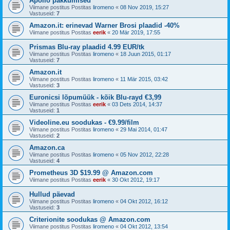
Apollo pakkumised
Viimane postitus Postitas
liromeno
«
08 Nov 2019, 15:27
Vastuseid:
7
Amazon.it: erinevad Warner Brosi plaadid -40%
Viimane postitus Postitas
eerik
«
20 Mär 2019, 17:55
Prismas Blu-ray plaadid 4.99 EUR/tk
Viimane postitus Postitas
liromeno
«
18 Juun 2015, 01:17
Vastuseid:
7
Amazon.it
Viimane postitus Postitas
liromeno
«
11 Mär 2015, 03:42
Vastuseid:
3
Euronicsi lõpumüük - kõik Blu-rayd €3,99
Viimane postitus Postitas
eerik
«
03 Dets 2014, 14:37
Vastuseid:
1
Videoline.eu soodukas - €9.99/film
Viimane postitus Postitas
liromeno
«
29 Mai 2014, 01:47
Vastuseid:
2
Amazon.ca
Viimane postitus Postitas
liromeno
«
05 Nov 2012, 22:28
Vastuseid:
4
Prometheus 3D $19.99 @ Amazon.com
Viimane postitus Postitas
eerik
«
30 Okt 2012, 19:17
Hullud päevad
Viimane postitus Postitas
liromeno
«
04 Okt 2012, 16:12
Vastuseid:
3
Criterionite soodukas @ Amazon.com
Viimane postitus Postitas
liromeno
«
04 Okt 2012, 13:54