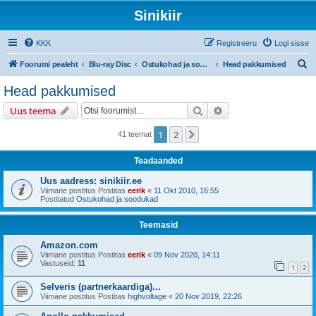
Sinikiir
KKK
Registreeru
Logi sisse
O
Foorumi pealeht
Blu-ray Disc
Ostukohad ja soodukad
Head pakkumised
t
Head pakkumised
s
Otsi
Täiendatud otsing
Uus teema
i
1
2
Järgmine
41 teemat
Teadaanded
Uus aadress: sinikiir.ee
Viimane postitus Postitas
eerik
«
11 Okt 2010, 16:55
Postitatud
Ostukohad ja soodukad
Teemasid
Amazon.com
Viimane postitus Postitas
eerik
«
09 Nov 2020, 14:11
Vastuseid:
11
1
2
Selveris (partnerkaardiga)...
Viimane postitus Postitas
highvoltage
«
20 Nov 2019, 22:26