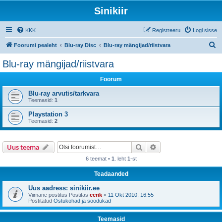
Sinikiir
KKK
Registreeru
Logi sisse
O
Foorumi pealeht
Blu-ray Disc
Blu-ray mängijad/riistvara
t
Blu-ray mängijad/riistvara
s
Foorum
i
Blu-ray arvutis/tarkvara
Teemasid:
1
Playstation 3
Teemasid:
2
Otsi
Täiendatud otsing
Uus teema
6 teemat •
1
. leht
1
-st
Teadaanded
Uus aadress: sinikiir.ee
Viimane postitus Postitas
eerik
«
11 Okt 2010, 16:55
Postitatud
Ostukohad ja soodukad
Teemasid