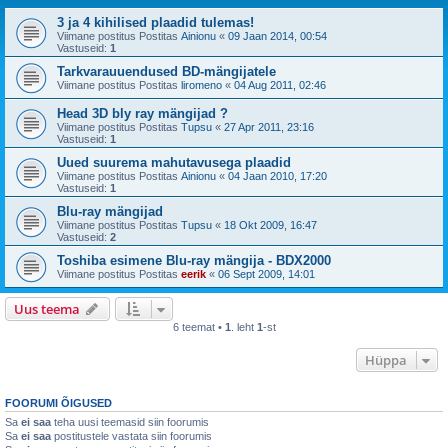
3 ja 4 kihilised plaadid tulemas!
Viimane postitus Postitas
Ainionu
«
09 Jaan 2014, 00:54
Vastuseid:
1
Tarkvarauuendused BD-mängijatele
Viimane postitus Postitas
liromeno
«
04 Aug 2011, 02:46
Head 3D bly ray mängijad ?
Viimane postitus Postitas
Tupsu
«
27 Apr 2011, 23:16
Vastuseid:
1
Uued suurema mahutavusega plaadid
Viimane postitus Postitas
Ainionu
«
04 Jaan 2010, 17:20
Vastuseid:
1
Blu-ray mängijad
Viimane postitus Postitas
Tupsu
«
18 Okt 2009, 16:47
Vastuseid:
2
Toshiba esimene Blu-ray mängija - BDX2000
Viimane postitus Postitas
eerik
«
06 Sept 2009, 14:01
Uus teema
6 teemat •
1
. leht
1
-st
Hüppa
FOORUMI ÕIGUSED
Sa
ei saa
teha uusi teemasid siin foorumis
Sa
ei saa
postitustele vastata siin foorumis