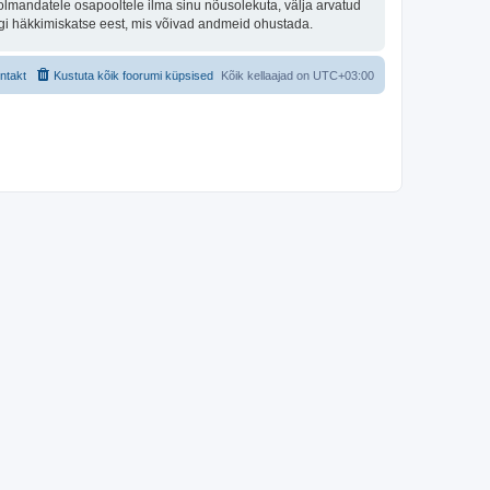
olmandatele osapooltele ilma sinu nõusolekuta, välja arvatud
hegi häkkimiskatse eest, mis võivad andmeid ohustada.
ntakt
Kustuta kõik foorumi küpsised
Kõik kellaajad on
UTC+03:00