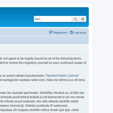
Otsi
Täiendatud otsing
Registreeru
Logi sisse
do not agree to be legally bound by all of the following terms
ent to review this regularly yourself as your continued usage of
is on antud vabaks kasutamiseks “
General Public License
”
kuidagiviisi vastutav selle eest, mida me võime ja ei või teha.
matu üle vaadata igat teadet. Selletõttu nõustud sa, et kõik siia
nimeste poolt tehtud teated) ja siit tulenevalt ei ole me nende
või mõnda muud materjali, mis võib rikkuda ükskõik millist
takse ühendust). Kõikide postituste IP aadressid
igutada või sulgeda ükskõik milline teade igal ajal, millal