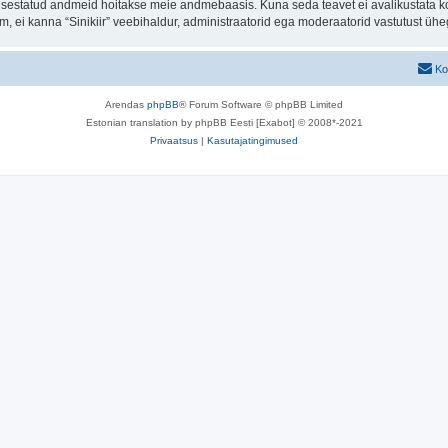
t sisestatud andmeid hoitakse meie andmebaasis. Kuna seda teavet ei avalikustata k
rum, ei kanna “Sinikiir” veebihaldur, administraatorid ega moderaatorid vastutust ü
Ko
Arendas
phpBB
® Forum Software © phpBB Limited
Estonian translation by phpBB Eesti [Exabot] © 2008*-2021
Privaatsus
|
Kasutajatingimused