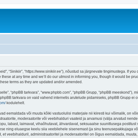
d", “Sinikiir”, “https://www.sinikiir.ee”), nõustud sa järgnevate tingimustega. If you 
these at any time and we’ll do our utmost in informing you, though it would be prud
y these terms as they are updated and/or amended.
 “selle”, “phpBB tarkvara”, “www.phpbb.com”, “phpBB Grupp, “phpBB meeskond”), m
 phpBB tarkvara on vaid vahend internetis arutelude pidamiseks, phpBB Grupp ei ole 
com/
kodulehelt.
vad eemaldada või muuta kõiki vastuolulisi materjale nii kiiresti kui võimalik, on või
traatorite, moderaatorite või veebihalduri vaateid ja arvamusi (välja arvatud nende i
ppu, labast, laimavat, vihaõhutavat, ähvardavat, seksuaalse suunitlusega postitust 
ese ning eluaegse keelu siia veebilehele sisenemast (ja sinu teenusepakkujaga võe
et veebihalduril, administraatoritel ja moderaatoritel on õigus eemaldada, muuta, li