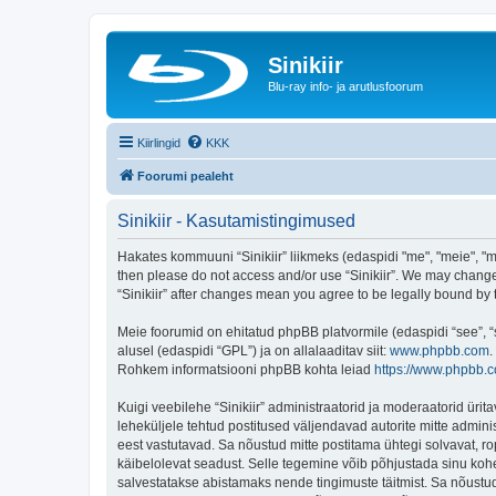
Sinikiir
Blu-ray info- ja arutlusfoorum
Kiirlingid
KKK
Foorumi pealeht
Sinikiir - Kasutamistingimused
Hakates kommuuni “Sinikiir” liikmeks (edaspidi "me", "meie", "mei
then please do not access and/or use “Sinikiir”. We may change 
“Sinikiir” after changes mean you agree to be legally bound b
Meie foorumid on ehitatud phpBB platvormile (edaspidi “see”,
alusel (edaspidi “GPL”) ja on allalaaditav siit:
www.phpbb.com
.
Rohkem informatsiooni phpBB kohta leiad
https://www.phpbb.
Kuigi veebilehe “Sinikiir” administraatorid ja moderaatorid ürita
leheküljele tehtud postitused väljendavad autorite mitte adminis
eest vastutavad. Sa nõustud mitte postitama ühtegi solvavat, ro
käibelolevat seadust. Selle tegemine võib põhjustada sinu koh
salvestatakse abistamaks nende tingimuste täitmist. Sa nõustud, 