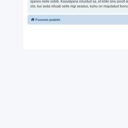
iganes neile sobib. Kasutajana nõustud sa, et kõiki sinu pool
siis, kui seda nõuab selle riigi seadus, kuhu on majutatud foo
Foorumi pealeht