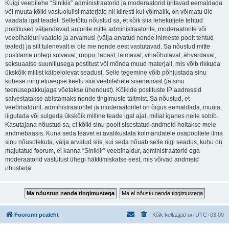
Kuigi veebilehe “Sinikiir” administraatorid ja moderaatorid üritavad eemaldada
või muuta kõiki vastuolulisi materjale nii kiiresti kui võimalik, on võimatu üle
vaadata igat teadet. Selletõttu nõustud sa, et kõik siia leheküljele tehtud
postitused väljendavad autorite mitte administraatorite, moderaatorite või
veebihalduri vaateid ja arvamusi (välja arvatud nende inimeste poolt tehtud
teated) ja siit tulenevalt ei ole me nende eest vastutavad. Sa nõustud mitte
postitama ühtegi solvavat, roppu, labast, laimavat, vihaõhutavat, ähvardavat,
seksuaalse suunitlusega postitust või mõnda muud materjali, mis võib rikkuda
ükskõik millist käibelolevat seadust. Selle tegemine võib põhjustada sinu
kohese ning eluaegse keelu siia veebilehele sisenemast (ja sinu
teenusepakkujaga võetakse ühendust). Kõikide postituste IP aadressid
salvestatakse abistamaks nende tingimuste täitmist. Sa nõustud, et
veebihalduril, administraatoritel ja moderaatoritel on õigus eemaldada, muuta,
liigutada või sulgeda ükskõik milline teade igal ajal, millal iganes neile sobib.
Kasutajana nõustud sa, et kõiki sinu poolt sisestatud andmeid hoitakse meie
andmebaasis. Kuna seda teavet ei avalikustata kolmandatele osapooltele ilma
sinu nõusolekuta, välja arvatud siis, kui seda nõuab selle riigi seadus, kuhu on
majutatud foorum, ei kanna “Sinikiir” veebihaldur, administraatorid ega
moderaatorid vastutust ühegi häkkimiskatse eest, mis võivad andmeid
ohustada.
Foorumi pealeht
Kõik kellaajad on
UTC+03:00