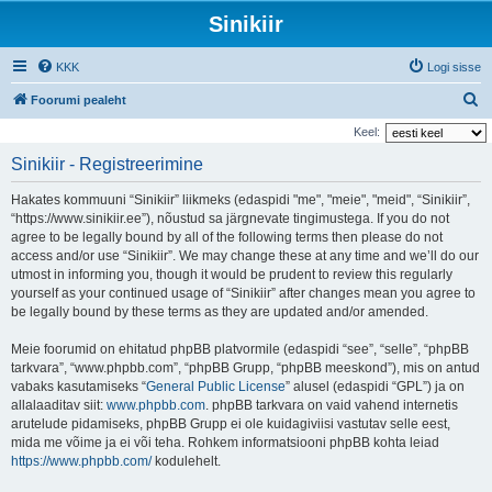
Sinikiir
KKK
Logi sisse
O
Foorumi pealeht
t
Keel:
s
Sinikiir - Registreerimine
i
Hakates kommuuni “Sinikiir” liikmeks (edaspidi "me", "meie", "meid", “Sinikiir”,
“https://www.sinikiir.ee”), nõustud sa järgnevate tingimustega. If you do not
agree to be legally bound by all of the following terms then please do not
access and/or use “Sinikiir”. We may change these at any time and we’ll do our
utmost in informing you, though it would be prudent to review this regularly
yourself as your continued usage of “Sinikiir” after changes mean you agree to
be legally bound by these terms as they are updated and/or amended.
Meie foorumid on ehitatud phpBB platvormile (edaspidi “see”, “selle”, “phpBB
tarkvara”, “www.phpbb.com”, “phpBB Grupp, “phpBB meeskond”), mis on antud
vabaks kasutamiseks “
General Public License
” alusel (edaspidi “GPL”) ja on
allalaaditav siit:
www.phpbb.com
. phpBB tarkvara on vaid vahend internetis
arutelude pidamiseks, phpBB Grupp ei ole kuidagiviisi vastutav selle eest,
mida me võime ja ei või teha. Rohkem informatsiooni phpBB kohta leiad
https://www.phpbb.com/
kodulehelt.