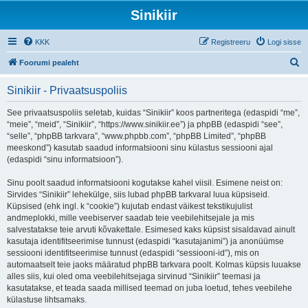
Sinikiir
KKK
Registreeru
Logi sisse
O
Foorumi pealeht
t
Sinikiir - Privaatsuspoliis
s
i
See privaatsuspoliis seletab, kuidas “Sinikiir” koos partneritega (edaspidi “me”,
“meie”, “meid”, “Sinikiir”, “https://www.sinikiir.ee”) ja phpBB (edaspidi “see”,
“selle”, “phpBB tarkvara”, “www.phpbb.com”, “phpBB Limited”, “phpBB
meeskond”) kasutab saadud informatsiooni sinu külastus sessiooni ajal
(edaspidi “sinu informatsioon”).
Sinu poolt saadud informatsiooni kogutakse kahel viisil. Esimene neist on:
Sirvides “Sinikiir” lehekülge, siis lubad phpBB tarkvaral luua küpsiseid.
Küpsised (ehk ingl. k “cookie”) kujutab endast väikest tekstikujulist
andmeplokki, mille veebiserver saadab teie veebilehitsejale ja mis
salvestatakse teie arvuti kõvakettale. Esimesed kaks küpsist sisaldavad ainult
kasutaja identifitseerimise tunnust (edaspidi “kasutajanimi”) ja anonüümse
sessiooni identifitseerimise tunnust (edaspidi “sessiooni-id”), mis on
automaatselt teie jaoks määratud phpBB tarkvara poolt. Kolmas küpsis luuakse
alles siis, kui oled oma veebilehitsejaga sirvinud “Sinikiir” teemasi ja
kasutatakse, et teada saada millised teemad on juba loetud, tehes veebilehe
külastuse lihtsamaks.