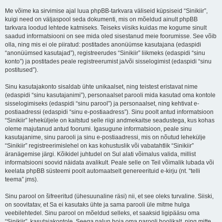
Me võime ka sirvimise ajal luua phpBB-tarkvara väliseid küpsiseid “Sinikiir”,
kuigi need on väljaspool seda dokumenti, mis on mõeldud ainult phpBB
tarkvara loodud lehtede katmiseks. Teiseks viisiks kuidas me kogume sinult
saadud informatsiooni on see mida oled sisestanud meie foorumisse. See võib
olla, ning mis ei ole piiratud: postitades anonüümse kasutajana (edaspidi
“anonüümsed kasutajad”), registreerudes “Sinikiir” liikmeks (edaspidi “sinu
konto”) ja postitades peale registreerumist ja/või sisselogimist (edaspidi “sinu
postitused”).
Sinu kasutajakonto sisaldab ühte unikaalset, ning teistest eristavat nime
(edaspidi “sinu kasutajanimi”), personaalset parooli mida kasutad oma kontole
sisselogimiseks (edaspidi “sinu parool”) ja personaalset, ning kehtivat e-
postiaadressi (edaspidi “sinu e-postiaadress”). Sinu poolt antud informatsioon
“Sinikiir” leheküljele on kaitstud selle riigi andmekaitse seadustega, kus kohas
oleme majutanud antud foorumi. Igasugune informatsioon, peale sinu
kasutajanime, sinu parooli ja sinu e-postiaadressi, mis on nõutud lehekülje
“Sinikiir” registreerimislehel on kas kohustuslik või vabatahtlik “Sinikiir”
äranägemise järgi. Kõikidel juhtudel on Sul alati võimalus valida, millist
informatsiooni soovid näidata avalikult. Peale selle on Teil võimalik lubada või
keelata phpBB süsteemi poolt automaatselt genereerituid e-kirju (nt. “telli
teema” jms).
Sinu parool on šifreeritud (ühesuunaline räsi) nii, et see oleks turvaline. Siiski,
on soovitatav, et Sa ei kasutaks ühte ja sama parooli üle mitme hulga
veebilehtedel. Sinu parool on mõeldud selleks, et saaksid ligipääsu oma
“Sinikiir”, kasutajakontole. Seega palun hoia oma parooli hoolikalt, ning mitte