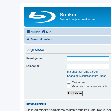
Sinikiir
Blu-ray info- ja arutlusfoorum
Kiirlingid
KKK
Foorumi pealeht
Logi sisse
Kasutajanimi:
Salasõna:
Ma unustasin oma parooli
Saada aktiveerimissõnum uuesti
Mäleta mind
Varja minu foorumilolekut sellel s
REGISTREERU
Sisselogimiseks pead olema registreeritud kasutaja. Konto loom