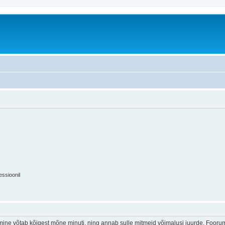
essioonil
ine võtab kõigest mõne minuti, ning annab sulle mitmeid võimalusi juurde. Foorumi