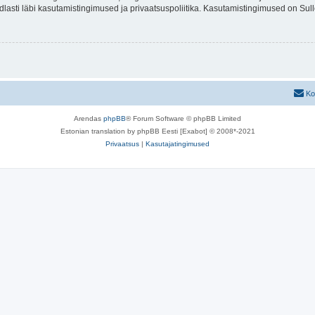
indlasti läbi kasutamistingimused ja privaatsuspoliitika. Kasutamistingimused on Su
Ko
Arendas
phpBB
® Forum Software © phpBB Limited
Estonian translation by phpBB Eesti [Exabot] © 2008*-2021
Privaatsus
|
Kasutajatingimused