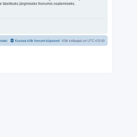
lle täielikuks järgmiseks foorumis osalemiseks.
ntakt
Kustuta kõik foorumi küpsised
Kõik kellaajad on
UTC+03:00