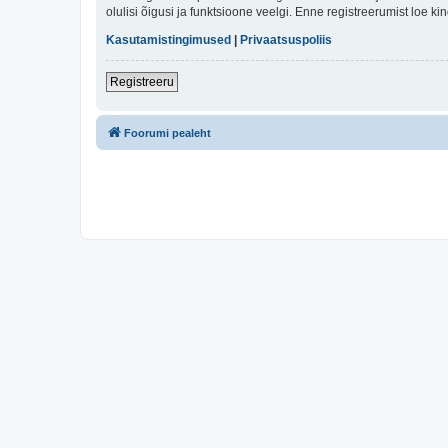
olulisi õigusi ja funktsioone veelgi. Enne registreerumist loe k
Kasutamistingimused
|
Privaatsuspoliis
Registreeru
Foorumi pealeht