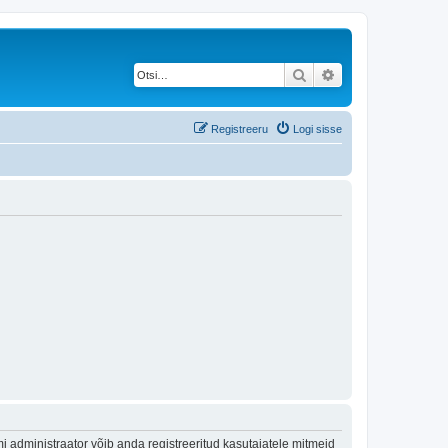
Otsi
Täiendatud otsing
Registreeru
Logi sisse
 administraator võib anda registreeritud kasutajatele mitmeid