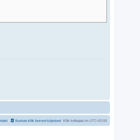
ntakt
Kustuta kõik foorumi küpsised
Kõik kellaajad on
UTC+03:00