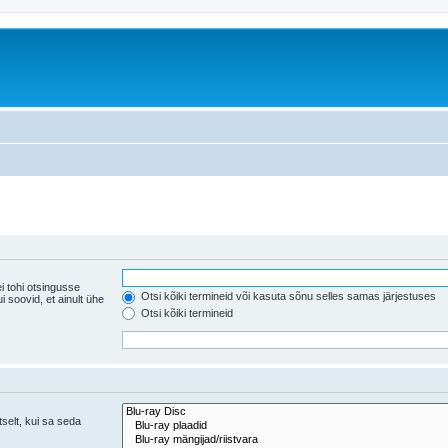
i tohi otsingusse
Otsi kõiki termineid või kasuta sõnu selles samas järjestuses
ühe
Otsi kõiki termineid
tselt, kui sa seda