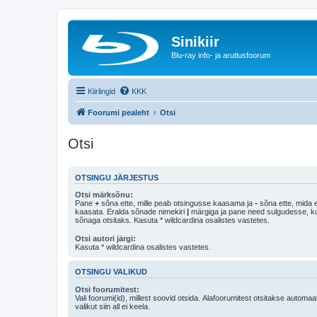
Sinikiir
Blu-ray info- ja arutlusfoorum
Kiirlingid
KKK
Foorumi pealeht
Otsi
Otsi
OTSINGU JÄRJESTUS
Otsi märksõnu:
Pane
+
sõna ette, mille peab otsingusse kaasama ja
-
sõna ette, mida e
kaasata. Eralda sõnade nimekiri
|
märgiga ja pane need sulgudesse, kui soovid, et ainult 
sõnaga otsitaks. Kasuta * wildcardina osalistes vastetes.
Otsi autori järgi:
Kasuta * wildcardina osalistes vastetes.
OTSINGU VALIKUD
Otsi foorumitest:
Vali foorumi(id), millest soovid otsida. Alafoorumitest otsitakse automaa
valikut siin all ei keela.