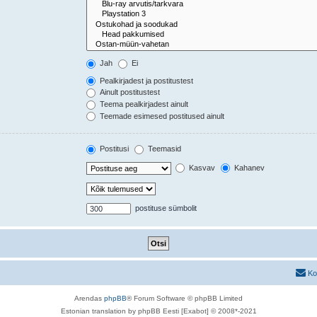
Jah
Ei
Pealkirjadest ja postitustest
Ainult postitustest
Teema pealkirjadest ainult
Teemade esimesed postitused ainult
Postitusi
Teemasid
Kasvav
Kahanev
postituse sümbolit
Ko
Arendas
phpBB
® Forum Software © phpBB Limited
Estonian translation by phpBB Eesti [Exabot] © 2008*-2021