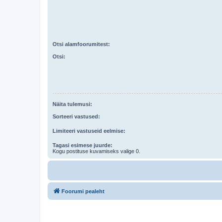
Otsi alamfoorumitest:
Otsi:
Näita tulemusi:
Sorteeri vastused:
Limiteeri vastuseid eelmise:
Tagasi esimese juurde:
Kogu postituse kuvamiseks valige 0.
Foorumi pealeht