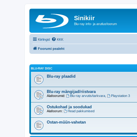
Sinikiir
Blu-ray info- ja arutlusfoorum
Kiirlingid
KKK
Foorumi pealeht
BLU-RAY DISC
Blu-ray plaadid
Blu-ray mängijad/riistvara
Alafoorumid:
Blu-ray arvutis/tarkvara
,
Playstation 3
Ostukohad ja soodukad
Alafoorum:
Head pakkumised
Ostan-müün-vahetan