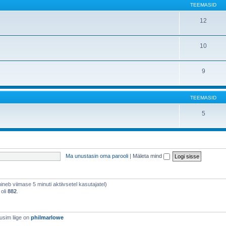
TEEMASID
12
10
9
TEEMASID
5
Ma unustasin oma parooli
|
Mäleta mind
õhineb viimase 5 minuti aktiivsetel kasutajatel)
 oli
882
.
usim liige on
philmarlowe