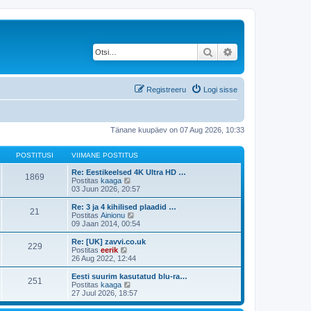
Otsi
Täiendatud otsing
Registreeru
Logi sisse
Tänane kuupäev on 07 Aug 2026, 10:33
POSTITUSI
VIIMANE POSTITUS
Re: Eestikeelsed 4K Ultra HD …
1869
V
Postitas
kaaga
a
03 Juun 2026, 20:57
a
t
Re: 3 ja 4 kihilised plaadid …
21
a
V
Postitas
Ainionu
v
a
09 Jaan 2014, 00:54
i
a
i
t
Re: [UK] zavvi.co.uk
229
m
a
V
Postitas
eerik
a
v
a
26 Aug 2022, 12:44
s
i
a
t
i
t
Eesti suurim kasutatud blu-ra…
p
251
m
a
V
Postitas
kaaga
o
a
v
a
27 Juul 2026, 18:57
s
s
i
a
t
t
i
t