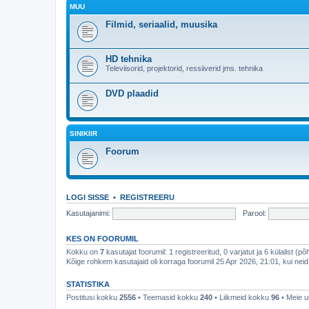
MUU
Filmid, seriaalid, muusika
HD tehnika
Televiisorid, projektorid, ressiiverid jms. tehnika
DVD plaadid
SINIKIIR
Foorum
LOGI SISSE
•
REGISTREERU
Kasutajanimi:
Parool:
KES ON FOORUMIL
Kokku on
7
kasutajat foorumil: 1 registreeritud, 0 varjatut ja 6 külalist (p
Kõige rohkem kasutajaid oli korraga foorumil 25 Apr 2026, 21:01, kui neid
STATISTIKA
Postitusi kokku
2556
• Teemasid kokku
240
• Liikmeid kokku
96
• Meie u