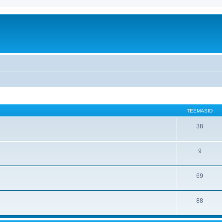
TEEMASID
38
9
69
88