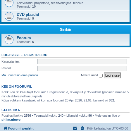
Televiisorid, projektorid, ressiiverid jms. tehnika
Teemasid:
10
DVD plaadid
Teemasid:
9
Sinikiir
Foorum
Teemasid:
5
LOGI SISSE
•
REGISTREERU
Kasutajanimi:
Parool:
Ma unustasin oma parooli
Mäleta mind
KES ON FOORUMIL
Kokku on
36
kasutajat foorumil: 1 registreeritud, 0 varjatut ja 35 külalist (põhineb viimase 5
minuti aktiivsetel kasutajatel)
Kõige rohkem kasutajaid oli korraga foorumil 25 Apr 2026, 21:01, kui neid oli
882
.
STATISTIKA
Postitusi kokku
2556
• Teemasid kokku
240
• Liikmeid kokku
96
• Meie uusim liige on
philmarlowe
Foorumi pealeht
Kõik kellaajad on
UTC+03:00