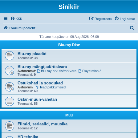
Sinikiir
KKK
Registreeru
Logi sisse
O
Foorumi pealeht
t
Tänane kuupäev on 09 Aug 2026, 06:09
s
Blu-ray Disc
i
Blu-ray plaadid
Teemasid:
38
Blu-ray mängijad/riistvara
Alafoorumid:
Blu-ray arvutis/tarkvara
,
Playstation 3
Teemasid:
9
Ostukohad ja soodukad
Alafoorum:
Head pakkumised
Teemasid:
69
Ostan-müün-vahetan
Teemasid:
88
Muu
Filmid, seriaalid, muusika
Teemasid:
12
HD tehnika