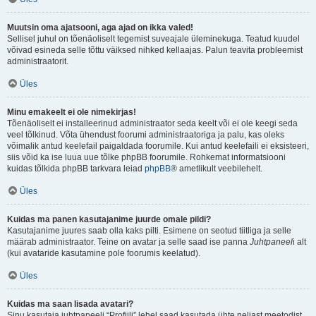
Muutsin oma ajatsooni, aga ajad on ikka valed!
Sellisel juhul on tõenäoliselt tegemist suveajale üleminekuga. Teatud kuudel
võivad esineda selle tõttu väiksed nihked kellaajas. Palun teavita probleemist
administraatorit.
Üles
Minu emakeelt ei ole nimekirjas!
Tõenäoliselt ei installeerinud administraator seda keelt või ei ole keegi seda
veel tõlkinud. Võta ühendust foorumi administraatoriga ja palu, kas oleks
võimalik antud keelefail paigaldada foorumile. Kui antud keelefaili ei eksisteeri,
siis võid ka ise luua uue tõlke phpBB foorumile. Rohkemat informatsiooni
kuidas tõlkida phpBB tarkvara leiad
phpBB
® ametlikult veebilehelt.
Üles
Kuidas ma panen kasutajanime juurde omale pildi?
Kasutajanime juures saab olla kaks pilti. Esimene on seotud tiitliga ja selle
määrab administraator. Teine on avatar ja selle saad ise panna
Juhtpaneel
i alt
(kui avataride kasutamine pole foorumis keelatud).
Üles
Kuidas ma saan lisada avatari?
Sinu kasutaja juhtpaneeli “Profiili” lehel saad kasutada ühte neljast meetodist,