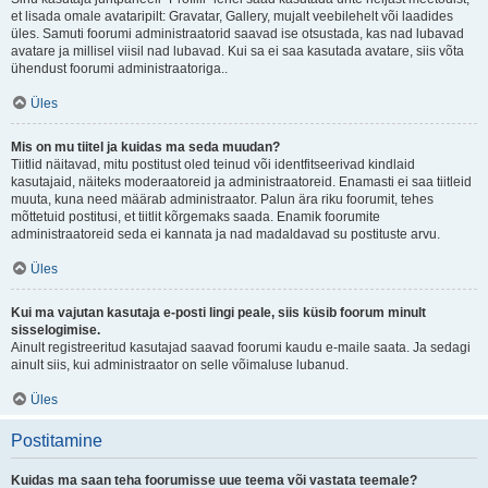
et lisada omale avataripilt: Gravatar, Gallery, mujalt veebilehelt või laadides
üles. Samuti foorumi administraatorid saavad ise otsustada, kas nad lubavad
avatare ja millisel viisil nad lubavad. Kui sa ei saa kasutada avatare, siis võta
ühendust foorumi administraatoriga..
Üles
Mis on mu tiitel ja kuidas ma seda muudan?
Tiitlid näitavad, mitu postitust oled teinud või identfitseerivad kindlaid
kasutajaid, näiteks moderaatoreid ja administraatoreid. Enamasti ei saa tiitleid
muuta, kuna need määrab administraator. Palun ära riku foorumit, tehes
mõttetuid postitusi, et tiitlit kõrgemaks saada. Enamik foorumite
administraatoreid seda ei kannata ja nad madaldavad su postituste arvu.
Üles
Kui ma vajutan kasutaja e-posti lingi peale, siis küsib foorum minult
sisselogimise.
Ainult registreeritud kasutajad saavad foorumi kaudu e-maile saata. Ja sedagi
ainult siis, kui administraator on selle võimaluse lubanud.
Üles
Postitamine
Kuidas ma saan teha foorumisse uue teema või vastata teemale?