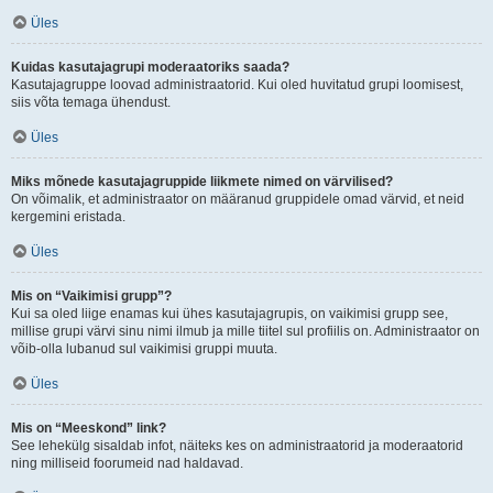
Üles
Kuidas kasutajagrupi moderaatoriks saada?
Kasutajagruppe loovad administraatorid. Kui oled huvitatud grupi loomisest,
siis võta temaga ühendust.
Üles
Miks mõnede kasutajagruppide liikmete nimed on värvilised?
On võimalik, et administraator on määranud gruppidele omad värvid, et neid
kergemini eristada.
Üles
Mis on “Vaikimisi grupp”?
Kui sa oled liige enamas kui ühes kasutajagrupis, on vaikimisi grupp see,
millise grupi värvi sinu nimi ilmub ja mille tiitel sul profiilis on. Administraator on
võib-olla lubanud sul vaikimisi gruppi muuta.
Üles
Mis on “Meeskond” link?
See lehekülg sisaldab infot, näiteks kes on administraatorid ja moderaatorid
ning milliseid foorumeid nad haldavad.