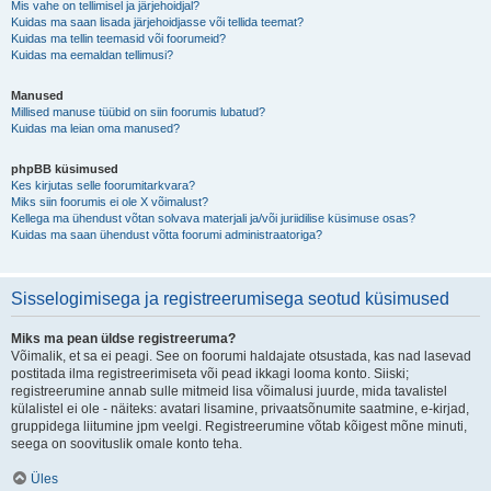
Mis vahe on tellimisel ja järjehoidjal?
Kuidas ma saan lisada järjehoidjasse või tellida teemat?
Kuidas ma tellin teemasid või foorumeid?
Kuidas ma eemaldan tellimusi?
Manused
Millised manuse tüübid on siin foorumis lubatud?
Kuidas ma leian oma manused?
phpBB küsimused
Kes kirjutas selle foorumitarkvara?
Miks siin foorumis ei ole X võimalust?
Kellega ma ühendust võtan solvava materjali ja/või juriidilise küsimuse osas?
Kuidas ma saan ühendust võtta foorumi administraatoriga?
Sisselogimisega ja registreerumisega seotud küsimused
Miks ma pean üldse registreeruma?
Võimalik, et sa ei peagi. See on foorumi haldajate otsustada, kas nad lasevad
postitada ilma registreerimiseta või pead ikkagi looma konto. Siiski;
registreerumine annab sulle mitmeid lisa võimalusi juurde, mida tavalistel
külalistel ei ole - näiteks: avatari lisamine, privaatsõnumite saatmine, e-kirjad,
gruppidega liitumine jpm veelgi. Registreerumine võtab kõigest mõne minuti,
seega on soovituslik omale konto teha.
Üles