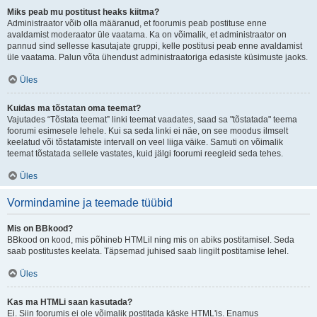
Miks peab mu postitust heaks kiitma?
Administraator võib olla määranud, et foorumis peab postituse enne
avaldamist moderaator üle vaatama. Ka on võimalik, et administraator on
pannud sind sellesse kasutajate gruppi, kelle postitusi peab enne avaldamist
üle vaatama. Palun võta ühendust administraatoriga edasiste küsimuste jaoks.
Üles
Kuidas ma tõstatan oma teemat?
Vajutades “Tõstata teemat” linki teemat vaadates, saad sa "tõstatada" teema
foorumi esimesele lehele. Kui sa seda linki ei näe, on see moodus ilmselt
keelatud või tõstatamiste intervall on veel liiga väike. Samuti on võimalik
teemat tõstatada sellele vastates, kuid jälgi foorumi reegleid seda tehes.
Üles
Vormindamine ja teemade tüübid
Mis on BBkood?
BBkood on kood, mis põhineb HTMLil ning mis on abiks postitamisel. Seda
saab postitustes keelata. Täpsemad juhised saab lingilt postitamise lehel.
Üles
Kas ma HTMLi saan kasutada?
Ei. Siin foorumis ei ole võimalik postitada käske HTML'is. Enamus