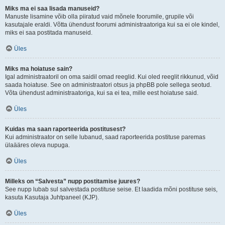
Miks ma ei saa lisada manuseid?
Manuste lisamine võib olla piiratud vaid mõnele foorumile, grupile või
kasutajale eraldi. Võtta ühendust foorumi administraatoriga kui sa ei ole kindel,
miks ei saa postitada manuseid.
Üles
Miks ma hoiatuse sain?
Igal administraatoril on oma saidil omad reeglid. Kui oled reeglit rikkunud, võid
saada hoiatuse. See on administraatori otsus ja phpBB pole sellega seotud.
Võta ühendust administraatoriga, kui sa ei tea, mille eest hoiatuse said.
Üles
Kuidas ma saan raporteerida postitusest?
Kui administraator on selle lubanud, saad raporteerida postituse paremas
ülaääres oleva nupuga.
Üles
Milleks on “Salvesta” nupp postitamise juures?
See nupp lubab sul salvestada postituse seise. Et laadida mõni postituse seis,
kasuta Kasutaja Juhtpaneel (KJP).
Üles