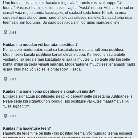
Uue teema postitamiseks kasuta mingis alafoorumis vastavat nuppu "Uus
teema". Vastuse lisamiseks teemasse, vajuta "Vasta" nuppu. Võimalik, et sul on
esmalt vaja registreerida kasutajaks, et saaksid seda toimi. Nimekirja oma
õigustest igas alafoorumis näed all olevas jaluses, näiteks: Sa saad teha uusi
teemasid siin foorumis, Sa saad postitada siin foorumis manuseid, jne.
Üles
Kuidas ma muudan või kustutan postitusi?
Kui sa pole moderaator, saad sa kustutada ja muuta ainult oma postitusi.
Muutmiseks kasuta postituse kõrval olevat nuppu. Kui keegi on su teatele
vastanud, sa seda enam kustutada ei saa ja muutes tuleb teate alla kiri selle
kohta, millal sa seda viimati muutsid. Moderaatorite muutmisest enamasti märki
ei jää, kuid nad võivad selle omal soovil lisada.
Üles
Kuidas ma panen oma postitusele signatuuri juurde?
Et lisada signatuuri postitusele, pead kõigepealt selle sisestama Juhtpaneelis.
Peale seda kui signatuur on loodud, siis postituse valikutes määrama valiku
"Lisa signatuur"
.
Üles
Kuidas ma hääletuse teen?
Hääletuste tegemine on lihte - kui postitad teema (või muudad teema esimest