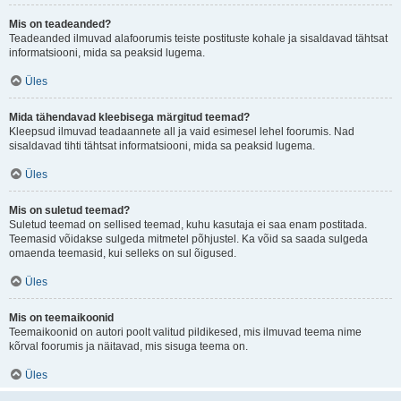
Mis on teadeanded?
Teadeanded ilmuvad alafoorumis teiste postituste kohale ja sisaldavad tähtsat
informatsiooni, mida sa peaksid lugema.
Üles
Mida tähendavad kleebisega märgitud teemad?
Kleepsud ilmuvad teadaannete all ja vaid esimesel lehel foorumis. Nad
sisaldavad tihti tähtsat informatsiooni, mida sa peaksid lugema.
Üles
Mis on suletud teemad?
Suletud teemad on sellised teemad, kuhu kasutaja ei saa enam postitada.
Teemasid võidakse sulgeda mitmetel põhjustel. Ka võid sa saada sulgeda
omaenda teemasid, kui selleks on sul õigused.
Üles
Mis on teemaikoonid
Teemaikoonid on autori poolt valitud pildikesed, mis ilmuvad teema nime
kõrval foorumis ja näitavad, mis sisuga teema on.
Üles