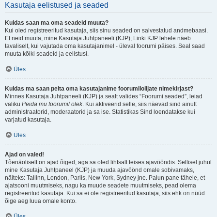
Kasutaja eelistused ja seaded
Kuidas saan ma oma seadeid muuta?
Kui oled registreeritud kasutaja, siis sinu seaded on salvestatud andmebaasi.
Et neid muuta, mine Kasutaja Juhtpaneeli (KJP); Linki KJP lehele näeb
tavaliselt, kui vajutada oma kasutajanimel - üleval foorumi päises. Seal saad
muuta kõiki seadeid ja eelistusi.
Üles
Kuidas ma saan peita oma kasutajanime foorumilolijate nimekirjast?
Minnes Kasutaja Juhtpaneeli (KJP) ja sealt valides “Foorumi seaded”, leiad
valiku
Peida mu foorumil olek
. Kui aktiveerid selle, siis näevad sind ainult
administraatorid, moderaatorid ja sa ise. Statistikas Sind loendatakse kui
varjatud kasutaja.
Üles
Ajad on valed!
Tõenäoliselt on ajad õiged, aga sa oled lihtsalt teises ajavööndis. Sellisel juhul
mine Kasutaja Juhtpaneel (KJP) ja muuda ajavöönd omale sobivamaks,
näiteks: Tallinn, London, Pariis, New York, Sydney jne. Palun pane tähele, et
ajatsooni muutmiseks, nagu ka muude seadete muutmiseks, pead olema
registreeritud kasutaja. Kui sa ei ole registreeritud kasutaja, siis ehk on nüüd
õige aeg luua omale konto.
Üles