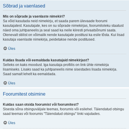
Sõbrad ja vaenlased
Mis on sõprade ja vaenlaste nimekiri?
Sa võid kasutada neid nimekirju, et saada parem ülevaade foorumi
kasutajatest. Kasutajate, kes on su sõprade nimekirjas, foorumiloleku staatust
näed oma juhtpaneelis ja seal saad ka neile kiiresti privaatsõnumi saata.
Olenevalt stiilist on võimalik nende kasutajate postitusi ka esile tõsta. Kui lisad
kasutaja vaenlaste nimekirja, peidetakse nende postitused.
Üles
Kuidas lisada või eemaldada kasutajaid nimekirjast?
Selleks on kaks moodust. Iga kasutaja profiilis on link ühte nimekirja
lisamiseks. Lisaks saad ka juhtpaneelis nime sisestades lisada nimekirja.
Saad samalt lehelt ka eemaldada.
Üles
Foorumitest otsimine
Kuidas saan otsida foorumist või foorumitest?
Sisesta sõna otsinguväljale teemas, foorumis või esilehel. Täiendatud otsingu
saad teemas või foorumis "Täiendatud otsingu" linki vajutades.
Üles