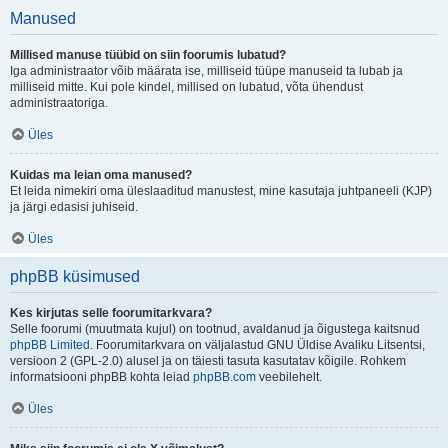
Manused
Millised manuse tüübid on siin foorumis lubatud?
Iga administraator võib määrata ise, milliseid tüüpe manuseid ta lubab ja
milliseid mitte. Kui pole kindel, millised on lubatud, võta ühendust
administraatoriga.
Üles
Kuidas ma leian oma manused?
Et leida nimekiri oma üleslaaditud manustest, mine kasutaja juhtpaneeli (KJP)
ja järgi edasisi juhiseid.
Üles
phpBB küsimused
Kes kirjutas selle foorumitarkvara?
Selle foorumi (muutmata kujul) on tootnud, avaldanud ja õigustega kaitsnud
phpBB Limited
. Foorumitarkvara on väljalastud GNU Üldise Avaliku Litsentsi,
versioon 2 (GPL-2.0) alusel ja on täiesti tasuta kasutatav kõigile. Rohkem
informatsiooni phpBB kohta leiad
phpBB.com
veebilehelt.
Üles