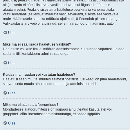
postitust) peaksid nägema
Hääletuse lisamine
sakki, mis asub kirjutamisvälja
all (kui seda ei näe, siis arvatavasti puuduvad sul õigused hääletuse
algatamiseks). Peaksid sisestama hääletuse pealkirja ja vähemalt kaks
vastusevarianti (selleks, et määrata vastusevarianti, sisesta see vastavale
reale. Hääletusele saab ka määrata ajalimiidi, 0 tähendab piiramatut aega.
Valikvastuste arv võib olla piiratud, selle määrab foorumi administraator.
Üles
Miks ma ei saa lisada hääletuse valikuid?
Hääletuse valikute limiidi määrab administraator. Kui tunned vajadust ületada
seda limiiti, kontakteeru administraatoriga.
Üles
Kuidas ma muudan või kustutan hääletuse?
Hääletusi saab muuta, muutes esimest postitust. Kui keegi on juba hääletanud,
saavad seda muuta ainult moderaatorid ja administraatorid.
Üles
Miks ma ei pääse alafoorumisse?
Mõndadesse alafoorumitesse on ligipääs ainult teatud kasutajatel või
gruppidel. Võta ühendust administraatoriga, et saada ligipääs.
Üles