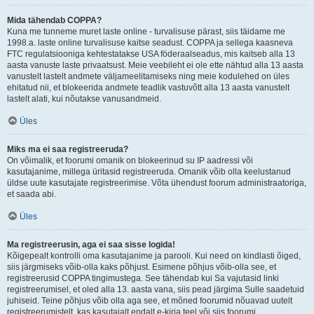
Mida tähendab COPPA?
Kuna me tunneme muret laste online - turvalisuse pärast, siis täidame me
1998.a. laste online turvalisuse kaitse seadust. COPPA ja sellega kaasneva
FTC regulatsiooniga kehtestatakse USA föderaalseadus, mis kaitseb alla 13
aasta vanuste laste privaatsust. Meie veebileht ei ole ette nähtud alla 13 aasta
vanustelt lastelt andmete väljameelitamiseks ning meie kodulehed on üles
ehitatud nii, et blokeerida andmete teadlik vastuvõtt alla 13 aasta vanustelt
lastelt alati, kui nõutakse vanusandmeid.
Üles
Miks ma ei saa registreeruda?
On võimalik, et foorumi omanik on blokeerinud su IP aadressi või
kasutajanime, millega üritasid registreeruda. Omanik võib olla keelustanud
üldse uute kasutajate registreerimise. Võta ühendust foorum administraatoriga,
et saada abi.
Üles
Ma registreerusin, aga ei saa sisse logida!
Kõigepealt kontrolli oma kasutajanime ja parooli. Kui need on kindlasti õiged,
siis järgmiseks võib-olla kaks põhjust. Esimene põhjus võib-olla see, et
registreerusid COPPA tingimustega. See tähendab kui Sa vajutasid linki
registreerumisel, et oled alla 13. aasta vana, siis pead järgima Sulle saadetuid
juhiseid. Teine põhjus võib olla aga see, et mõned foorumid nõuavad uutelt
registreerumistelt, kas kasutajalt endalt e-kirja teel või siis foorumi