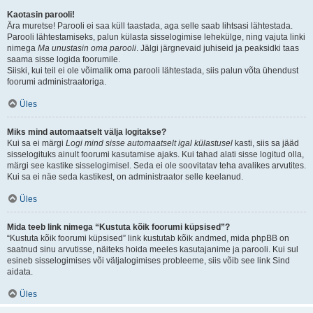
Kaotasin parooli!
Ära muretse! Parooli ei saa küll taastada, aga selle saab lihtsasi lähtestada.
Parooli lähtestamiseks, palun külasta sisselogimise lehekülge, ning vajuta linki
nimega
Ma unustasin oma parooli
. Jälgi järgnevaid juhiseid ja peaksidki taas
saama sisse logida foorumile.
Siiski, kui teil ei ole võimalik oma parooli lähtestada, siis palun võta ühendust
foorumi administraatoriga.
Üles
Miks mind automaatselt välja logitakse?
Kui sa ei märgi
Logi mind sisse automaatselt igal külastusel
kasti, siis sa jääd
sisselogituks ainult foorumi kasutamise ajaks. Kui tahad alati sisse logitud olla,
märgi see kastike sisselogimisel. Seda ei ole soovitatav teha avalikes arvutites.
Kui sa ei näe seda kastikest, on administraator selle keelanud.
Üles
Mida teeb link nimega “Kustuta kõik foorumi küpsised”?
“Kustuta kõik foorumi küpsised” link kustutab kõik andmed, mida phpBB on
saatnud sinu arvutisse, näiteks hoida meeles kasutajanime ja parooli. Kui sul
esineb sisselogimises või väljalogimises probleeme, siis võib see link Sind
aidata.
Üles