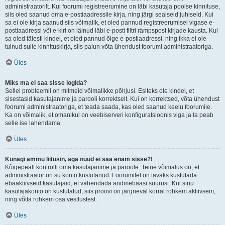
administraatorilt. Kui foorumi registreerumine on läbi kasutaja poolse kinnituse,
siis oled saanud oma e-postiaadressile kirja, ning järgi sealseid juhiseid. Kui
sa ei ole kirja saanud siis võimalik, et oled pannud registreerumisel vigase e-
postiaadressi või e-kiri on läinud läbi e-posti filtri rämpspost kirjade kausta. Kui
sa oled täiesti kindel, et oled pannud õige e-postiaadressi, ning ikka ei ole
tulnud sulle kinnituskirja, siis palun võta ühendust foorumi administraatoriga.
Üles
Miks ma ei saa sisse logida?
Sellel probleemil on mitmeid võimalikke põhjusi. Esiteks ole kindel, et
sisestasid kasutajanime ja parooli korrektselt. Kui on korrektsed, võta ühendust
foorumi administraatoriga, et teada saada, kas oled saanud keelu foorumile.
Ka on võimalik, et omanikul on veebiserveri konfiguratsioonis viga ja ta peab
selle ise lahendama.
Üles
Kunagi ammu liitusin, aga nüüd ei saa enam sisse?!
Kõigepealt kontrolli oma kasutajanime ja paroole. Teine võimalus on, et
administraator on su konto kustutanud. Foorumitel on tavaks kustutada
ebaaktiivseid kasutajaid, et vähendada andmebaasi suurust. Kui sinu
kasutajakonto on kustutatud, siis proovi on järgneval korral rohkem aktiivsem,
ning võtta rohkem osa vestlustest.
Üles