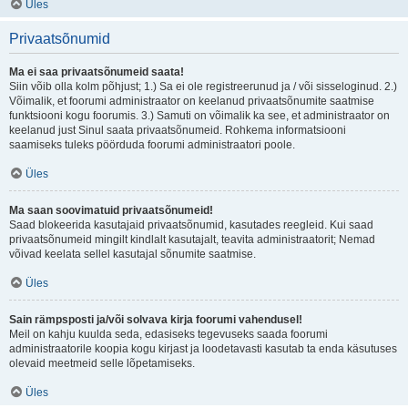
Üles
Privaatsõnumid
Ma ei saa privaatsõnumeid saata!
Siin võib olla kolm põhjust; 1.) Sa ei ole registreerunud ja / või sisseloginud. 2.)
Võimalik, et foorumi administraator on keelanud privaatsõnumite saatmise
funktsiooni kogu foorumis. 3.) Samuti on võimalik ka see, et administraator on
keelanud just Sinul saata privaatsõnumeid. Rohkema informatsiooni
saamiseks tuleks pöörduda foorumi administraatori poole.
Üles
Ma saan soovimatuid privaatsõnumeid!
Saad blokeerida kasutajaid privaatsõnumid, kasutades reegleid. Kui saad
privaatsõnumeid mingilt kindlalt kasutajalt, teavita administraatorit; Nemad
võivad keelata sellel kasutajal sõnumite saatmise.
Üles
Sain rämpsposti ja/või solvava kirja foorumi vahendusel!
Meil on kahju kuulda seda, edasiseks tegevuseks saada foorumi
administraatorile koopia kogu kirjast ja loodetavasti kasutab ta enda käsutuses
olevaid meetmeid selle lõpetamiseks.
Üles