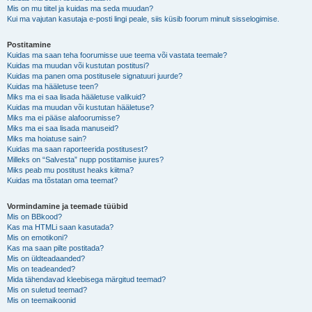
Mis on mu tiitel ja kuidas ma seda muudan?
Kui ma vajutan kasutaja e-posti lingi peale, siis küsib foorum minult sisselogimise.
Postitamine
Kuidas ma saan teha foorumisse uue teema või vastata teemale?
Kuidas ma muudan või kustutan postitusi?
Kuidas ma panen oma postitusele signatuuri juurde?
Kuidas ma hääletuse teen?
Miks ma ei saa lisada hääletuse valikuid?
Kuidas ma muudan või kustutan hääletuse?
Miks ma ei pääse alafoorumisse?
Miks ma ei saa lisada manuseid?
Miks ma hoiatuse sain?
Kuidas ma saan raporteerida postitusest?
Milleks on “Salvesta” nupp postitamise juures?
Miks peab mu postitust heaks kiitma?
Kuidas ma tõstatan oma teemat?
Vormindamine ja teemade tüübid
Mis on BBkood?
Kas ma HTMLi saan kasutada?
Mis on emotikoni?
Kas ma saan pilte postitada?
Mis on üldteadaanded?
Mis on teadeanded?
Mida tähendavad kleebisega märgitud teemad?
Mis on suletud teemad?
Mis on teemaikoonid