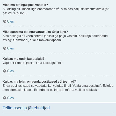
Miks mu otsingul pole vasteid?
Su otsing oli ilmselt liiga ebamäärane või sisaldas palju tihtikasutatavaid (nt.
"ja" või "ei") sõnu.
Üles
Miks saan ma otsingu vastuseks tühja lehe?
Sinu otsingul oli veebiserveri jaoks liiga palju vasteid. Kasutaja “täiendatud
otsing” funktsiooni, et olla rohkem täpsem.
Üles
Kuidas ma otsin kasutajaid?
Vajuta “Liikmed” ja siis “Leia kasutaja” linki.
Üles
Kuidas ma leian omaenda postitused või teemad?
Enda postitusi saad sa vaadata, kui vajutad lingil “Vaata oma postitusi”. Et leida
oma teemasid, kasuta täiendatud otsingut ja määra valikud sobivaks.
Üles
Tellimused ja järjehoidjad