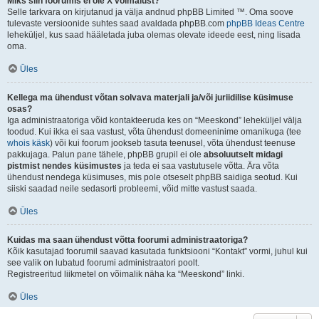
Miks siin foorumis ei ole X võimalust?
Selle tarkvara on kirjutanud ja välja andnud phpBB Limited ™. Oma soove
tulevaste versioonide suhtes saad avaldada phpBB.com
phpBB Ideas Centre
leheküljel, kus saad hääletada juba olemas olevate ideede eest, ning lisada
oma.
Üles
Kellega ma ühendust võtan solvava materjali ja/või juriidilise küsimuse
osas?
Iga administraatoriga võid kontakteeruda kes on “Meeskond” leheküljel välja
toodud. Kui ikka ei saa vastust, võta ühendust domeeninime omanikuga (tee
whois käsk
) või kui foorum jookseb tasuta teenusel, võta ühendust teenuse
pakkujaga. Palun pane tähele, phpBB grupil ei ole
absoluutselt midagi
pistmist nendes küsimustes
ja teda ei saa vastutusele võtta. Ära võta
ühendust nendega küsimuses, mis pole otseselt phpBB saidiga seotud. Kui
siiski saadad neile sedasorti probleemi, võid mitte vastust saada.
Üles
Kuidas ma saan ühendust võtta foorumi administraatoriga?
Kõik kasutajad foorumil saavad kasutada funktsiooni “Kontakt” vormi, juhul kui
see valik on lubatud foorumi administraatori poolt.
Registreeritud liikmetel on võimalik näha ka “Meeskond” linki.
Üles