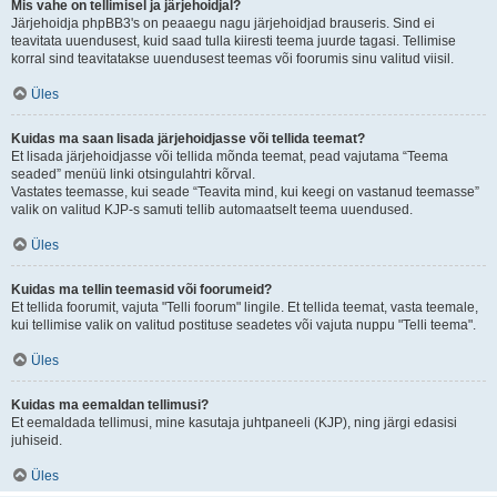
Mis vahe on tellimisel ja järjehoidjal?
Järjehoidja phpBB3's on peaaegu nagu järjehoidjad brauseris. Sind ei
teavitata uuendusest, kuid saad tulla kiiresti teema juurde tagasi. Tellimise
korral sind teavitatakse uuendusest teemas või foorumis sinu valitud viisil.
Üles
Kuidas ma saan lisada järjehoidjasse või tellida teemat?
Et lisada järjehoidjasse või tellida mõnda teemat, pead vajutama “Teema
seaded” menüü linki otsingulahtri kõrval.
Vastates teemasse, kui seade “Teavita mind, kui keegi on vastanud teemasse”
valik on valitud KJP-s samuti tellib automaatselt teema uuendused.
Üles
Kuidas ma tellin teemasid või foorumeid?
Et tellida foorumit, vajuta "Telli foorum" lingile. Et tellida teemat, vasta teemale,
kui tellimise valik on valitud postituse seadetes või vajuta nuppu "Telli teema".
Üles
Kuidas ma eemaldan tellimusi?
Et eemaldada tellimusi, mine kasutaja juhtpaneeli (KJP), ning järgi edasisi
juhiseid.
Üles