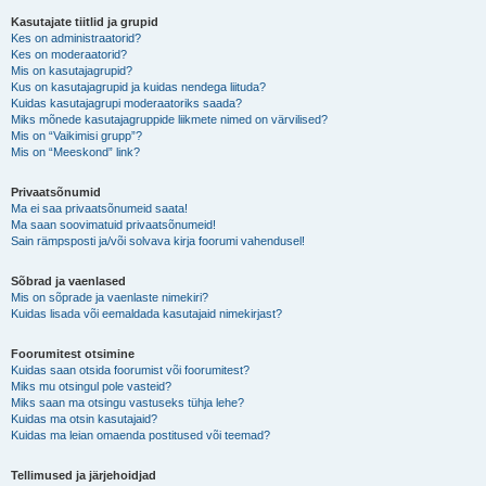
Kasutajate tiitlid ja grupid
Kes on administraatorid?
Kes on moderaatorid?
Mis on kasutajagrupid?
Kus on kasutajagrupid ja kuidas nendega liituda?
Kuidas kasutajagrupi moderaatoriks saada?
Miks mõnede kasutajagruppide liikmete nimed on värvilised?
Mis on “Vaikimisi grupp”?
Mis on “Meeskond” link?
Privaatsõnumid
Ma ei saa privaatsõnumeid saata!
Ma saan soovimatuid privaatsõnumeid!
Sain rämpsposti ja/või solvava kirja foorumi vahendusel!
Sõbrad ja vaenlased
Mis on sõprade ja vaenlaste nimekiri?
Kuidas lisada või eemaldada kasutajaid nimekirjast?
Foorumitest otsimine
Kuidas saan otsida foorumist või foorumitest?
Miks mu otsingul pole vasteid?
Miks saan ma otsingu vastuseks tühja lehe?
Kuidas ma otsin kasutajaid?
Kuidas ma leian omaenda postitused või teemad?
Tellimused ja järjehoidjad