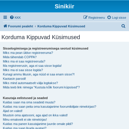
Sinikiir
KKK
Registreeru
Logi sisse
O
Foorumi pealeht
Korduma Kippuvad Küsimused
t
Korduma Kippuvad Küsimused
s
i
Sisselogimisega ja registreerumisega seotud küsimused
Miks ma pean üldse registreeruma?
Mida tähendab COPPA?
Miks ma ei saa registreeruda?
Ma registreerusin, aga ei saa sisse logida!
Miks ma ei saa sisse logida?
Kunagi ammu liitusin, aga nüüd ei saa enam sisse?!
Kaotasin parooli!
Miks mind automaatselt välja logitakse?
Mida teeb link nimega “Kustuta kõik foorumi küpsised”?
Kasutaja eelistused ja seaded
Kuidas saan ma oma seadeid muuta?
Kuidas ma saan peita oma kasutajanime foorumilolijate nimekirjast?
Ajad on valed!
Muutsin oma ajatsooni, aga ajad on ikka valed!
Minu emakeelt ei ole nimekirjas!
Kuidas ma panen kasutajanime juurde omale pildi?
Kuidas ma saan lisada avatari?