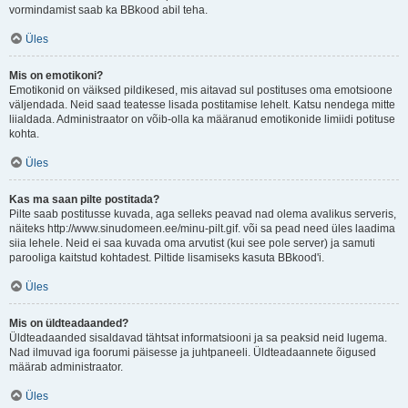
vormindamist saab ka BBkood abil teha.
Üles
Mis on emotikoni?
Emotikonid on väiksed pildikesed, mis aitavad sul postituses oma emotsioone
väljendada. Neid saad teatesse lisada postitamise lehelt. Katsu nendega mitte
liialdada. Administraator on võib-olla ka määranud emotikonide limiidi potituse
kohta.
Üles
Kas ma saan pilte postitada?
Pilte saab postitusse kuvada, aga selleks peavad nad olema avalikus serveris,
näiteks http://www.sinudomeen.ee/minu-pilt.gif. või sa pead need üles laadima
siia lehele. Neid ei saa kuvada oma arvutist (kui see pole server) ja samuti
parooliga kaitstud kohtadest. Piltide lisamiseks kasuta BBkood'i.
Üles
Mis on üldteadaanded?
Üldteadaanded sisaldavad tähtsat informatsiooni ja sa peaksid neid lugema.
Nad ilmuvad iga foorumi päisesse ja juhtpaneeli. Üldteadaannete õigused
määrab administraator.
Üles