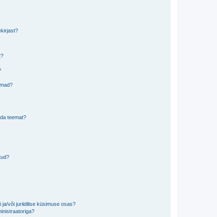
kirjast?
t?
?
eemad?
lida teemat?
tud?
ja/või juriidilise küsimuse osas?
inistraatoriga?