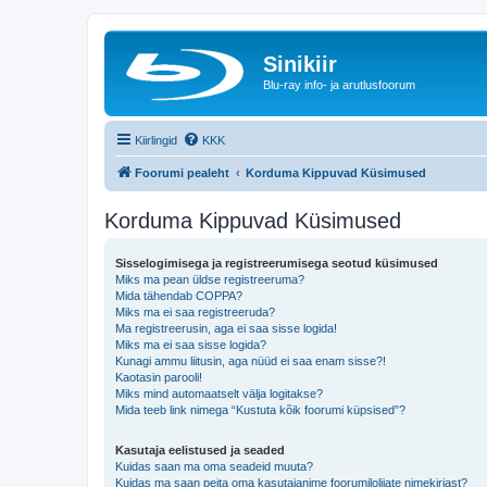
Sinikiir
Blu-ray info- ja arutlusfoorum
Kiirlingid
KKK
Foorumi pealeht
Korduma Kippuvad Küsimused
Korduma Kippuvad Küsimused
Sisselogimisega ja registreerumisega seotud küsimused
Miks ma pean üldse registreeruma?
Mida tähendab COPPA?
Miks ma ei saa registreeruda?
Ma registreerusin, aga ei saa sisse logida!
Miks ma ei saa sisse logida?
Kunagi ammu liitusin, aga nüüd ei saa enam sisse?!
Kaotasin parooli!
Miks mind automaatselt välja logitakse?
Mida teeb link nimega “Kustuta kõik foorumi küpsised”?
Kasutaja eelistused ja seaded
Kuidas saan ma oma seadeid muuta?
Kuidas ma saan peita oma kasutajanime foorumilolijate nimekirjast?