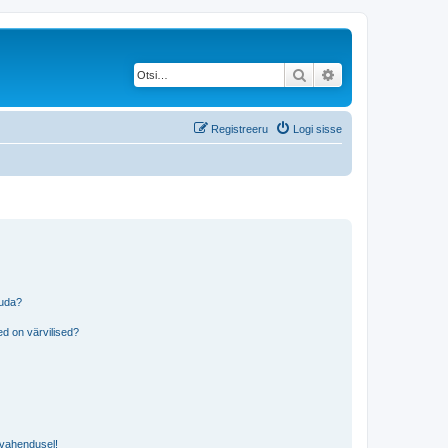
Otsi
Täiendatud otsing
Registreeru
Logi sisse
tuda?
?
d on värvilised?
i vahendusel!