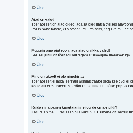
Üles
Ajad on valed!
Tõenäoliselt on ajad õiged, aga sa oled lihtsalt teises ajavöö
Palun pane tähele, et ajatsooni muutmiseks, nagu ka muude sead
Üles
Muutsin oma ajatsooni, aga ajad on ikka valed!
Sellisel juhul on tõenäoliselt tegemist suveajale üleminekuga. 
Üles
Minu emakeelt ei ole nimekirjas!
Tõenäoliselt ei installeerinud administraator seda keelt või ei 
keelefaili ei eksisteeri, siis võid ka ise luua uue tõlke phpBB 
Üles
Kuidas ma panen kasutajanime juurde omale pildi?
Kasutajanime juures saab olla kaks pilti. Esimene on seotud tii
Üles