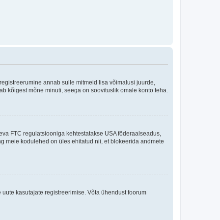
 registreerumine annab sulle mitmeid lisa võimalusi juurde,
võtab kõigest mõne minuti, seega on soovituslik omale konto teha.
sneva FTC regulatsiooniga kehtestatakse USA föderaalseadus,
ning meie kodulehed on üles ehitatud nii, et blokeerida andmete
e uute kasutajate registreerimise. Võta ühendust foorum