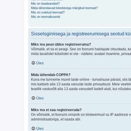
Mis on teadeanded?
Mida tähendavad kleebisega märgitud teemad?
Mis on suletud teemad?
Mis on teemaikoonid
Sisselogimisega ja registreerumisega seotud k
Miks ma pean üldse registreeruma?
Võimalik, et sa ei peagi. See on foorumi haldajate otsustada, k
mida tavalistel külalistel ei ole - näiteks: avatari lisamine, p
Üles
Mida tähendab COPPA?
Kuna me tunneme muret laste online - turvalisuse pärast, siis
mis kaitseb alla 13 aasta vanuste laste privaatsust. Meie veebi
teadlik vastuvõtt alla 13 aasta vanustelt lastelt alati, kui nõut
Üles
Miks ma ei saa registreeruda?
On võimalik, et foorumi omanik on blokeerinud su IP aadressi v
administraatoriga, et saada abi.
Üles