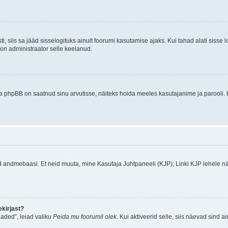
ti, siis sa jääd sisselogituks ainult foorumi kasutamise ajaks. Kui tahad alati sisse 
, on administraator selle keelanud.
a phpBB on saatnud sinu arvutisse, näiteks hoida meeles kasutajanime ja parooli. 
ud andmebaasi. Et neid muuta, mine Kasutaja Juhtpaneeli (KJP); Linki KJP lehele nä
kirjast?
aded”, leiad valiku
Peida mu foorumil olek
. Kui aktiveerid selle, siis näevad sind a