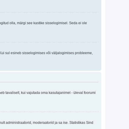
logitud olla, märgi see kastike sisselogimisel. Seda ei ole
Kui sul esineb sisselogimises või väljalogimises probleeme,
eb tavaliselt, kui vajutada oma kasutajanimel - üleval foorumi
inult administraatorid, moderaatorid ja sa ise. Statistikas Sind