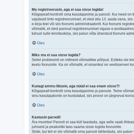
Ma registreerusin, aga ei saa sisse logida!
Kõigepealt kontrolli oma kasutajanime ja parooli. Kui need on 
vajutasid linki registreerumisel, et oled alla 13. aasta vana, s
e-kirja teel või siis foorumi administraatorilt. Kui foorumi regis
võimalik, et oled pannud registreerumisel vigase e-postiaadressi 
tulnud sulle kinnituskirja, siis palun võta ühendust foorumi admi
Üles
Miks ma ei saa sisse logida?
Sellel probleemil on mitmeid võimalikke põhjusi. Esiteks ole ki
keelu foorumile. Ka on võimalik, et omanikul on veebiserveri ko
Üles
Kunagi ammu liitusin, aga nüüd ei saa enam sisse?!
Kõigepealt kontrolli oma kasutajanime ja paroole. Teine võimal
sinu kasutajakonto on kustutatud, siis proovi on järgneval korr
Üles
Kaotasin parooli!
Ära muretse! Parooli ei saa küll taastada, aga selle saab lihtsa
juhiseid ja peaksidki taas saama sisse logida foorumile.
Siiski, kui teil ei ole võimalik oma parooli lähtestada, siis pal