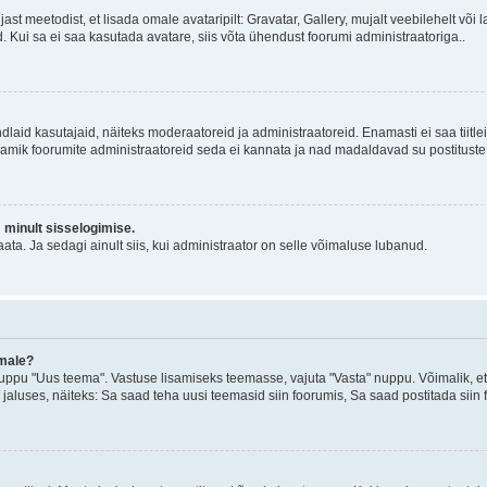
jast meetodist, et lisada omale avataripilt: Gravatar, Gallery, mujalt veebilehelt võ
d. Kui sa ei saa kasutada avatare, siis võta ühendust foorumi administraatoriga..
d kindlaid kasutajaid, näiteks moderaatoreid ja administraatoreid. Enamasti ei saa tii
. Enamik foorumite administraatoreid seda ei kannata ja nad madaldavad su postituste
m minult sisselogimise.
ata. Ja sedagi ainult siis, kui administraator on selle võimaluse lubanud.
emale?
ppu "Uus teema". Vastuse lisamiseks teemasse, vajuta "Vasta" nuppu. Võimalik, et s
 jaluses, näiteks: Sa saad teha uusi teemasid siin foorumis, Sa saad postitada siin