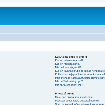
Kasutajate tiitlid ja grupid
Kes on administraatorid?
Kes on moderaatorid?
Mis on kasutajagrupid?
Kus on kasutajagrupid ja kuidas nendega lii
Kuidas kasutajagrupi moderaatoriks saada
Miks mõnede kasutajagruppide liikmete nime
Mis on “Vaikimisi grupp”?
Mis on “Meeskond” link?
Privaatsõnumid
Ma ei saa privaatsõnumeid saata!
Ma saan soovimatuid privaatsõnumeid!
Sain rämpsposti ja/või solvava kirja foorum