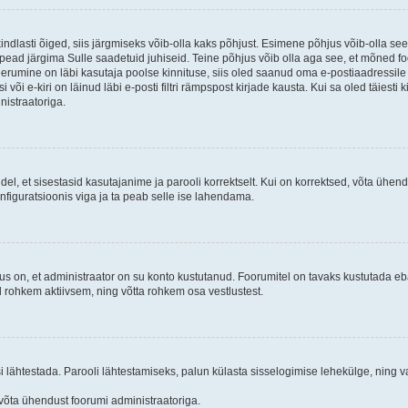
kindlasti õiged, siis järgmiseks võib-olla kaks põhjust. Esimene põhjus võib-olla s
iis pead järgima Sulle saadetuid juhiseid. Teine põhjus võib olla aga see, et mõned f
treerumine on läbi kasutaja poolse kinnituse, siis oled saanud oma e-postiaadressile ki
või e-kiri on läinud läbi e-posti filtri rämpspost kirjade kausta. Kui sa oled täiesti 
nistraatoriga.
ndel, et sisestasid kasutajanime ja parooli korrektselt. Kui on korrektsed, võta ühe
nfiguratsioonis viga ja ta peab selle ise lahendama.
us on, et administraator on su konto kustutanud. Foorumitel on tavaks kustutada e
al rohkem aktiivsem, ning võtta rohkem osa vestlustest.
si lähtestada. Parooli lähtestamiseks, palun külasta sisselogimise lehekülge, ning v
un võta ühendust foorumi administraatoriga.