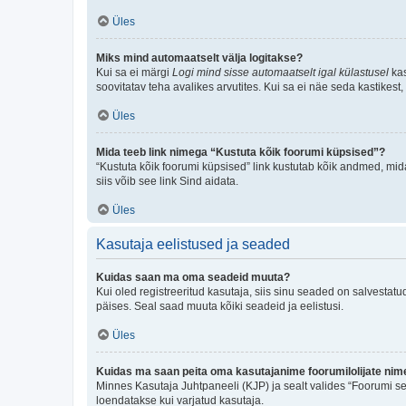
Üles
Miks mind automaatselt välja logitakse?
Kui sa ei märgi
Logi mind sisse automaatselt igal külastusel
kas
soovitatav teha avalikes arvutites. Kui sa ei näe seda kastikest
Üles
Mida teeb link nimega “Kustuta kõik foorumi küpsised”?
“Kustuta kõik foorumi küpsised” link kustutab kõik andmed, mid
siis võib see link Sind aidata.
Üles
Kasutaja eelistused ja seaded
Kuidas saan ma oma seadeid muuta?
Kui oled registreeritud kasutaja, siis sinu seaded on salvestat
päises. Seal saad muuta kõiki seadeid ja eelistusi.
Üles
Kuidas ma saan peita oma kasutajanime foorumilolijate nime
Minnes Kasutaja Juhtpaneeli (KJP) ja sealt valides “Foorumi se
loendatakse kui varjatud kasutaja.