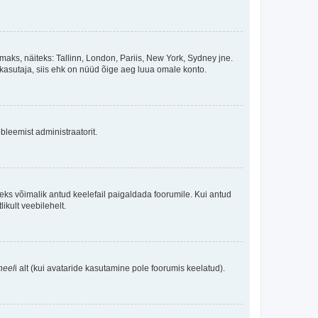
maks, näiteks: Tallinn, London, Pariis, New York, Sydney jne.
kasutaja, siis ehk on nüüd õige aeg luua omale konto.
bleemist administraatorit.
oleks võimalik antud keelefail paigaldada foorumile. Kui antud
ikult veebilehelt.
neel
i alt (kui avataride kasutamine pole foorumis keelatud).