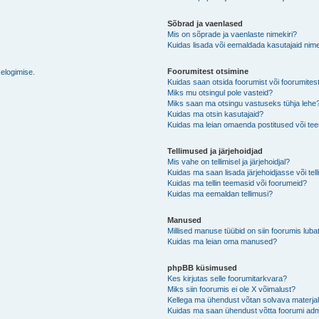
Sõbrad ja vaenlased
Mis on sõprade ja vaenlaste nimekiri?
Kuidas lisada või eemaldada kasutajaid nime
Foorumitest otsimine
selogimise.
Kuidas saan otsida foorumist või foorumites
Miks mu otsingul pole vasteid?
Miks saan ma otsingu vastuseks tühja lehe
Kuidas ma otsin kasutajaid?
Kuidas ma leian omaenda postitused või t
Tellimused ja järjehoidjad
Mis vahe on tellimisel ja järjehoidjal?
Kuidas ma saan lisada järjehoidjasse või tel
Kuidas ma tellin teemasid või foorumeid?
Kuidas ma eemaldan tellimusi?
Manused
Millised manuse tüübid on siin foorumis luba
Kuidas ma leian oma manused?
phpBB küsimused
Kes kirjutas selle foorumitarkvara?
Miks siin foorumis ei ole X võimalust?
Kellega ma ühendust võtan solvava materjali 
Kuidas ma saan ühendust võtta foorumi adm