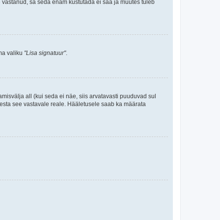
le vastanud, sa seda enam kustutada ei saa ja muutes tuleb
ama valiku
"Lisa signatuur"
.
amisvälja all (kui seda ei näe, siis arvatavasti puuduvad sul
isesta see vastavale reale. Hääletusele saab ka määrata