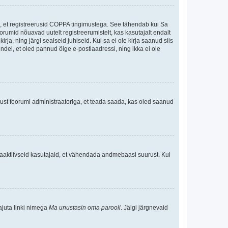
ee, et registreerusid COPPA tingimustega. See tähendab kui Sa
oorumid nõuavad uutelt registreerumistelt, kas kasutajalt endalt
rja, ning järgi sealseid juhiseid. Kui sa ei ole kirja saanud siis
kindel, et oled pannud õige e-postiaadressi, ning ikka ei ole
ndust foorumi administraatoriga, et teada saada, kas oled saanud
baaktiivseid kasutajaid, et vähendada andmebaasi suurust. Kui
ajuta linki nimega
Ma unustasin oma parooli
. Jälgi järgnevaid