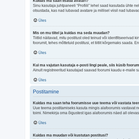
Kuidas ma saan lisada avatari?
Sinu kasutaja juhtpaneeli “Profiili” lehel saad kasutada ühte nel
otsustada, kas nad lubavad avatare ja millisel viisil nad lubava
Üles
Mis on mu tiitel ja kuidas ma seda muudan?
Tiitlid näitavad, mitu postitust oled teinud või identfitseeriva
foorumit, tehes mõttetuid postitusi, et tiitlit kõrgemaks saada
Üles
Kui ma vajutan kasutaja e-posti lingi peale, siis küsib fooru
Ainult registreeritud kasutajad saavad foorumi kaudu e-maile sa
Üles
Postitamine
Kuidas ma saan teha foorumisse uue teema või vastata te
Uue teema postitamiseks kasuta mingis alafoorumis vastavat nu
toimi. Nimekirja oma õigustest igas alafoorumis näed all olevas
Üles
Kuidas ma muudan või kustutan postitusi?