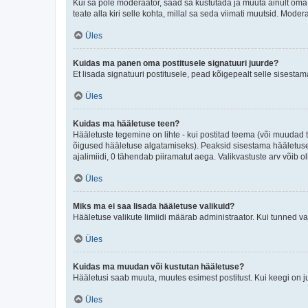
Kui sa pole moderaator, saad sa kustutada ja muuta ainult oma 
teate alla kiri selle kohta, millal sa seda viimati muutsid. Mode
Üles
Kuidas ma panen oma postitusele signatuuri juurde?
Et lisada signatuuri postitusele, pead kõigepealt selle sisesta
Üles
Kuidas ma hääletuse teen?
Hääletuste tegemine on lihte - kui postitad teema (või muuda
õigused hääletuse algatamiseks). Peaksid sisestama hääletuse p
ajalimiidi, 0 tähendab piiramatut aega. Valikvastuste arv võib ol
Üles
Miks ma ei saa lisada hääletuse valikuid?
Hääletuse valikute limiidi määrab administraator. Kui tunned vaj
Üles
Kuidas ma muudan või kustutan hääletuse?
Hääletusi saab muuta, muutes esimest postitust. Kui keegi on 
Üles