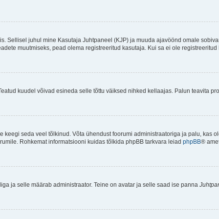
ndis. Sellisel juhul mine Kasutaja Juhtpaneel (KJP) ja muuda ajavöönd omale sobiva
ete muutmiseks, pead olema registreeritud kasutaja. Kui sa ei ole registreeritud 
Teatud kuudel võivad esineda selle tõttu väiksed nihked kellaajas. Palun teavita pro
ole keegi seda veel tõlkinud. Võta ühendust foorumi administraatoriga ja palu, kas 
foorumile. Rohkemat informatsiooni kuidas tõlkida phpBB tarkvara leiad
phpBB
® ametl
tliga ja selle määrab administraator. Teine on avatar ja selle saad ise panna
Juhtpa