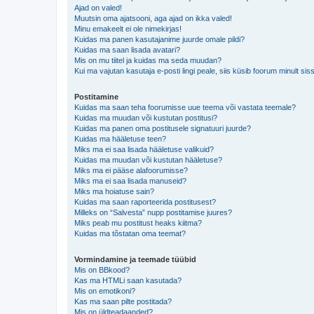
Ajad on valed!
Muutsin oma ajatsooni, aga ajad on ikka valed!
Minu emakeelt ei ole nimekirjas!
Kuidas ma panen kasutajanime juurde omale pildi?
Kuidas ma saan lisada avatari?
Mis on mu tiitel ja kuidas ma seda muudan?
Kui ma vajutan kasutaja e-posti lingi peale, siis küsib foorum minult sis
Postitamine
Kuidas ma saan teha foorumisse uue teema või vastata teemale?
Kuidas ma muudan või kustutan postitusi?
Kuidas ma panen oma postitusele signatuuri juurde?
Kuidas ma hääletuse teen?
Miks ma ei saa lisada hääletuse valikuid?
Kuidas ma muudan või kustutan hääletuse?
Miks ma ei pääse alafoorumisse?
Miks ma ei saa lisada manuseid?
Miks ma hoiatuse sain?
Kuidas ma saan raporteerida postitusest?
Milleks on “Salvesta” nupp postitamise juures?
Miks peab mu postitust heaks kiitma?
Kuidas ma tõstatan oma teemat?
Vormindamine ja teemade tüübid
Mis on BBkood?
Kas ma HTMLi saan kasutada?
Mis on emotikoni?
Kas ma saan pilte postitada?
Mis on üldteadaanded?