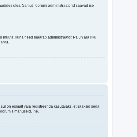
i laadides üles. Samuti foorumi administraatorid saavad ise
tleid muuta, kuna need määrab administraator. Palun ära riku
 arvu.
ul on esmalt vaja registreerida kasutajaks, et saaksid seda
 foorumis manuseid, jne.