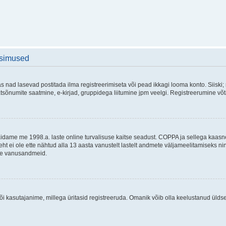
üsimused
as nad lasevad postitada ilma registreerimiseta või pead ikkagi looma konto. Siiski;
rivaatsõnumite saatmine, e-kirjad, gruppidega liitumine jpm veelgi. Registreerumine 
 täidame me 1998.a. laste online turvalisuse kaitse seadust. COPPA ja sellega kaa
leht ei ole ette nähtud alla 13 aasta vanustelt lastelt andmete väljameelitamiseks 
akse vanusandmeid.
õi kasutajanime, millega üritasid registreeruda. Omanik võib olla keelustanud ülds