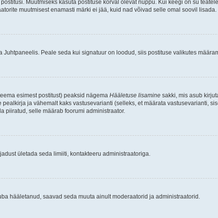
postitusi. Muutmiseks kasuta postituse kõrval olevat nuppu. Kui keegi on su teate
raatorite muutmisest enamasti märki ei jää, kuid nad võivad selle omal soovil lisada.
ma Juhtpaneelis. Peale seda kui signatuur on loodud, siis postituse valikutes määr
d teema esimest postitust) peaksid nägema
Hääletuse lisamine
sakki, mis asub kirjut
ealkirja ja vähemalt kaks vastusevarianti (selleks, et määrata vastusevarianti, s
la piiratud, selle määrab foorumi administraator.
adust ületada seda limiiti, kontakteeru administraatoriga.
juba hääletanud, saavad seda muuta ainult moderaatorid ja administraatorid.